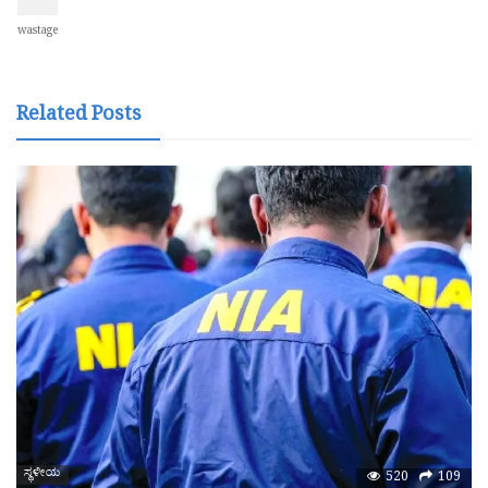
wastage
Related Posts
ಸ್ಥಳೀಯ
520
109