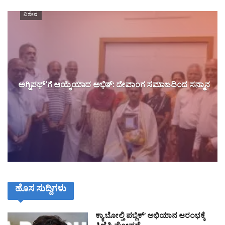
ವಿಶೇಷ
ಅಗ್ನಿಪಥ್’ಗೆ ಆಯ್ಕೆಯಾದ ಅಭಿತ್: ದೇವಾಂಗ ಸಮಾಜದಿಂದ ಸನ್ಮಾನ
ಹೊಸ ಸುದ್ದಿಗಳು
ಕ್ಯಾ ಬೋಲ್ತಿ ಪಬ್ಲಿಕ್’ ಅಭಿಯಾನ ಆರಂಭಕ್ಕೆ