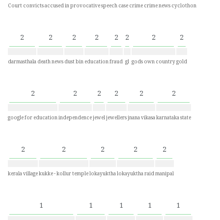
Court convicts accused in provocative speech case
crime
crime news
cyclothon
2
2
2
2
2
2
2
2
darmasthala
death news
dust bin
education
fraud
gl
gods own country
gold
2
2
2
2
2
2
google for education
independence
jewel
jewellers
jnana vikasa
karnataka state
2
2
2
2
2
kerala village
kukke - kollur temple
lokayuktha
lokayuktha raid
manipal
1
1
1
1
1