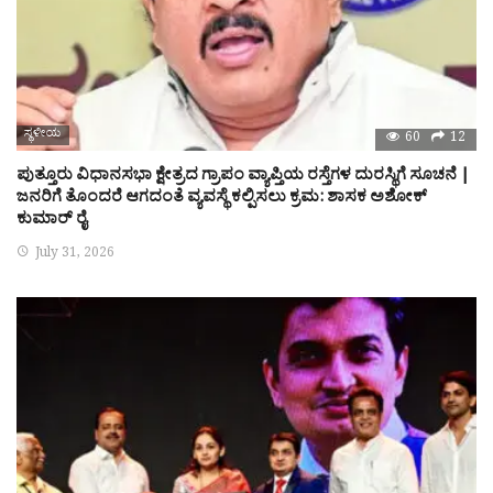
ಸ್ಥಳೀಯ
60
12
ಪುತ್ತೂರು ವಿಧಾನಸಭಾ ಕ್ಷೇತ್ರದ ಗ್ರಾಪಂ ವ್ಯಾಪ್ತಿಯ ರಸ್ತೆಗಳ ದುರಸ್ಥಿಗೆ ಸೂಚನೆ |
ಜನರಿಗೆ ತೊಂದರೆ ಆಗದಂತೆ ವ್ಯವಸ್ಥೆ ಕಲ್ಪಿಸಲು ಕ್ರಮ: ಶಾಸಕ ಅಶೋಕ್
ಕುಮಾರ್ ರೈ
July 31, 2026