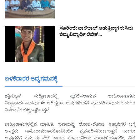
ಸೂರಿಂಜೆ: ವಾಲಿಬಾಲ್ ಆಡುತ್ತಿದ್ದಾಗ ಕುಸಿದು
ಬಿದ್ದು ವಿದ್ಯಾರ್ಥಿ ಲಿಖಿತ್…
ಬಳಕೆದಾರರ ಆದ್ಯ ಗಮನಕ್ಕೆ
ಶಕ್ತಿನ್ಯೂಸ್ ಸುದ್ದಿತಾಣದಲ್ಲಿ ಪ್ರಕಟಿಸಲಾಗುವ ಜಾಹೀರಾತುಗಳು
ವಿಶ್ವಾಸಾರ್ಹವಾದವುಗಳೇ ಆಗಿದ್ದರೂ, ಅವುಗಳೊಡನೆ ವ್ಯವಹರಿಸುವುದು ಓದುಗರ
ವಿವೇಚನೆಗೆ ಬಿಟ್ಟದ್ದಾಗಿರುತ್ತದೆ.
ಜಾಹೀರಾತುಗಳಲ್ಲಿನ ಮಾಹಿತಿ, ಗುಣಮಟ್ಟ, ಲೋಪ-ದೋಷ, ಇತ್ಯಾದಿಗಳ ಬಗ್ಗೆ
ಆಸಕ್ತರು ಜಾಹೀರಾತುದಾರರೊಡನೆಯೇ ವ್ಯವಹರಿಸಬೇಕಾಗುತ್ತದೆ ಹಾಗೂ
ಅವುಗಳಿಗೆ ನಮ್ಮ ಈ ವೆಬ್ ತಾಣದ ಸಂಪಾದಕೀಯ ಮಂಡಳಿಯಾಗಲೀ, ವೆಬ್