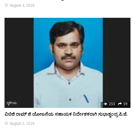
August 4, 2026
ಸ್ಥಳೀಯ
253
59
ವಿಬಿಜಿ ರಾಮ್ ಜಿ ಯೋಜನೆಯ ಸಹಾಯಕ ನಿರ್ದೇಶಕರಾಗಿ ಸುಭಾಶ್ಚಂದ್ರ ಪಿ.ಜೆ.
August 1, 2026