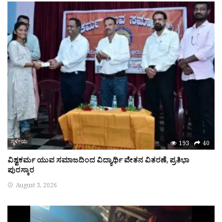
ಸ್ಥಳೀಯ
193
40
ವಿಶ್ವಕರ್ಮ ಯುವ ಸಮಾಜದಿಂದ ವಿದ್ಯಾರ್ಥಿ ವೇತನ ವಿತರಣೆ, ಪ್ರತಿಭಾ
ಪುರಸ್ಕಾರ
August 3, 2026