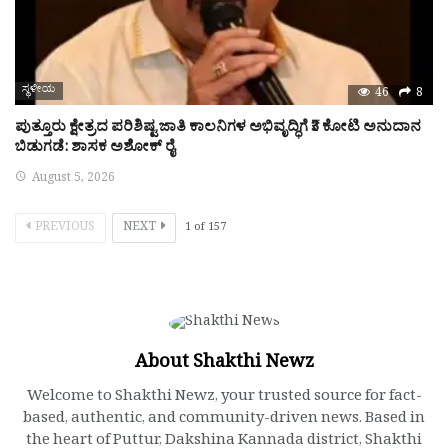
ಸ್ಥಳೀಯ
46
8
ಪುತ್ತೂರು ಕ್ಷೇತ್ರದ ಪರಿಶಿಷ್ಟ ಜಾತಿ ಕಾಲನಿಗಳ ಅಭಿವೃದ್ಧಿಗೆ ₹3 ಕೋಟಿ ಅನುದಾನ
ಬಿಡುಗಡೆ: ಶಾಸಕ ಅಶೋಕ್ ರೈ
August 5, 2026
PREVIOUS
NEXT
1
of
157
About Shakthi Newz
Welcome to Shakthi Newz, your trusted source for fact-
based, authentic, and community-driven news. Based in
the heart of Puttur, Dakshina Kannada district, Shakthi