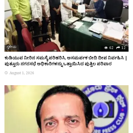
ಸ್ಥಳೀಯ
62
12
ಕುಡಿಯುವ ನೀರಿನ ಸಮಸ್ಯೆ ಪರಿಹರಿಸಿ, ಅಸಮರ್ಪಕ ಬೀದಿ ದೀಪ ನಿರ್ವಹಿಸಿ |
ಪುತ್ತೂರು ನಗರಸಭೆ ಅಧಿಕಾರಿಗಳನ್ನು ಒತ್ತಾಯಿಸಿದ ಪುತ್ತಿಲ ಪರಿವಾರ
August 1, 2026