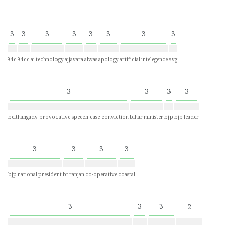
3
3
3
3
3
3
3
3
94c
94cc
ai technology
ajjavara
alwas
apology
artificial intelegence
avg
3
3
3
3
belthangady-provocative-speech-case-conviction
bihar minister
bjp
bjp leader
3
3
3
3
bjp national president
bt ranjan
co-operative
coastal
3
3
3
2