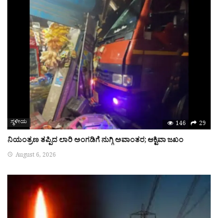
ಸ್ಥಳೀಯ
146
29
ನಿಯಂತ್ರಣ ತಪ್ಪಿದ ಲಾರಿ ಅಂಗಡಿಗೆ ನುಗ್ಗಿ ಅವಾಂತರ; ಆಕ್ಟಿವಾ ಜಖಂ
August 6, 2026