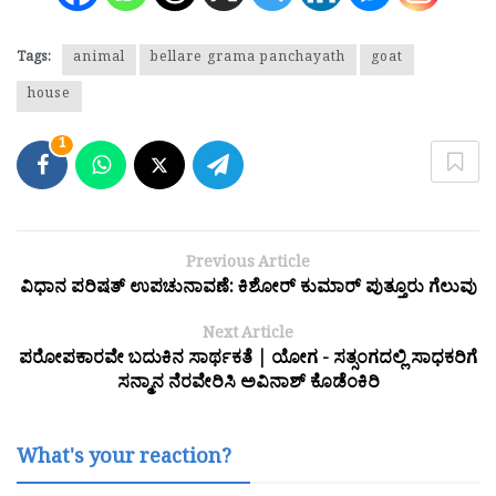
Tags:
animal
bellare grama panchayath
goat
house
1
Previous Article
ವಿಧಾನ ಪರಿಷತ್ ಉಪಚುನಾವಣೆ: ಕಿಶೋರ್ ಕುಮಾರ್ ಪುತ್ತೂರು ಗೆಲುವು
Next Article
ಪರೋಪಕಾರವೇ ಬದುಕಿನ ಸಾರ್ಥಕತೆ | ಯೋಗ - ಸತ್ಸಂಗದಲ್ಲಿ ಸಾಧಕರಿಗೆ
ಸನ್ಮಾನ ನೆರವೇರಿಸಿ ಅವಿನಾಶ್ ಕೊಡೆಂಕಿರಿ
What's your reaction?