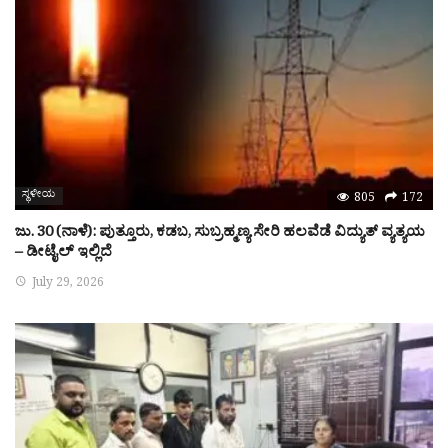
ಸ್ಥಳೀಯ
805
172
ಜು. 30 (ನಾಳೆ): ಪುತ್ತೂರು, ಕಡಬ, ಸುಬ್ರಹ್ಮಣ್ಯ ಸೇರಿ ಹಲವೆಡೆ ವಿದ್ಯುತ್ ವ್ಯತ್ಯಯ
– ಡೀಟೈಲ್ ಇಲ್ಲಿದೆ
July 29, 2026