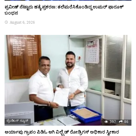
ಪ್ರವೀಣ್‌ ನೆಟ್ಟಾರು ಹತ್ಯೆ ಪ್ರಕರಣ: ತಲೆಮರೆಸಿಕೊಂಡಿದ್ದ ಉಮರ್‌ ಫಾರೂಕ್‌
ಬಂಧನ
August 6, 2026
ಟ್ರೆಂಡಿಂಗ್ ನ್ಯೂಸ್
397
86
ಆರ್ಯಾಪು ಗ್ರಾಪಂ ಪಿಡಿಓ ಆಗಿ ವಿಲ್ಫ್ರೆಡ್ ರೋಡ್ರಿಗಸ್ ಅಧಿಕಾರ ಸ್ವೀಕಾರ