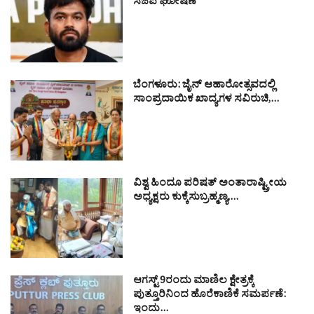
ಸಿಜೆಪಿ ಘೋಷಣೆ
ಬೆಂಗಳೂರು: ಜೈನ್ ಆಹಾರೋತ್ಸವದಲ್ಲಿ
ಸಾಂಪ್ರದಾಯಿಕ ಖಾದ್ಯಗಳ ಸವಿರುಚಿ,…
ವಿಶ್ವ ಹಿಂದೂ ಪರಿಷತ್ ಅಂತಾರಾಷ್ಟ್ರೀಯ
ಅಧ್ಯಕ್ಷರು ಕುಕ್ಕೆಸುಬ್ರಹ್ಮಣ್ಯ,…
ಆಗಸ್ಟ್ 9ರಂದು ಮಾಣಿಲ ಕ್ಷೇತ್ರಕ್ಕೆ
ಪುತ್ತೂರಿನಿಂದ ಹೊರೆಕಾಣಿಕೆ ಸಮರ್ಪಣೆ:
ಇಂದು…