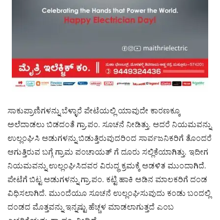
ಸಾಕುಪ್ರಾಣಿಗಳನ್ನು ಬೆಳ್ಳಾರೆ ಪೇಟೆಯಲ್ಲಿ ಯಾವುದೇ ಕಾರಣಕ್ಕೂ
ಅಲೆದಾಡಲು ಬಿಡದಂತೆ ಗ್ರಾ.ಪಂ. ಸೂಚನೆ ನೀಡಿತ್ತು. ಆದರೆ ನಿಯಮವನ್ನು
ಉಲ್ಲಂಘಿಸಿ ಆಡುಗಳನ್ನು ಬಿಡುತ್ತಿರುವುದರಿಂದ ಸಾರ್ವಜನಿಕರಿಗೆ ತೊಂದರೆ
ಆಗುತ್ತಿರುವ ಬಗ್ಗೆ ಗ್ರಾಮ ಪಂಚಾಯತ್‌ ಗೆ ದೂರು ಸಲ್ಲಿಕೆಯಾಗಿತ್ತು. ಇದೀಗ
ನಿಯಮವನ್ನು ಉಲ್ಲಂಘಿಸಿದವರ ವಿರುದ್ಧ ಕ್ರಮಕ್ಕೆ ಆಡಳಿತ ಮುಂದಾಗಿದೆ.
ಪೇಟೆಗೆ ಬಿಟ್ಟ ಆಡುಗಳನ್ನು ಗ್ರಾ.ಪಂ. ಕಟ್ಟಿ ಹಾಕಿ ಆಡಿನ ಮಾಲಕರಿಗೆ ದಂಡ
ವಿಧಿಸಲಾಗಿದೆ. ಮುಂದೆಯೂ ಸೂಚನೆ ಉಲ್ಲಂಘಿಸುವುದು ಕಂಡು ಬಂದಲ್ಲಿ
ದಂಡದ ಮೊತ್ತವನ್ನು ಇನ್ನಷ್ಟು ಹೆಚ್ಚಳ ಮಾಡಲಾಗುತ್ತದೆ ಎಂಬ