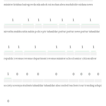
minister krishna bairegowda
mla ashok rai
mohan alwa
mudubidre
nidana news
1
1
1
1
1
1
1
nirvathu mukku
nitin nabin
police
ptr tahasildar
puttur
puttur news
puttur tahasildar
1
1
1
1
1
1
1
republic
revenue
revenue department
revenue minister
school
senior citizen
silver
1
0
0
0
0
0
0
0
0
society
sowmya
students
tahasildar
tahasildar absconded
teachers
tour
trending
udupi
0