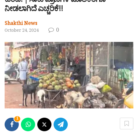
ದಂಡ! | ಸಾಕು ಪ್ರಾಣಿಗಳ ಮಾಲಕರಿಗೂ
ನೀಡಲಾಗಿದೆ ಎಚ್ಚರಿಕೆ!!
Shakthi News
0
October 24, 2024
1