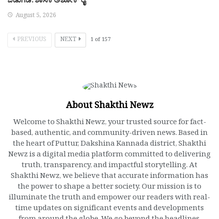
ಬಿಡುಗಡೆ: ಶಾಸಕ ಅಶೋಕ್ ರೈ
August 5, 2026
PREVIOUS
NEXT
1
of
157
About Shakthi Newz
Welcome to Shakthi Newz, your trusted source for fact-
based, authentic, and community-driven news. Based in
the heart of Puttur, Dakshina Kannada district, Shakthi
Newz is a digital media platform committed to delivering
truth, transparency, and impactful storytelling. At
Shakthi Newz, we believe that accurate information has
the power to shape a better society. Our mission is to
illuminate the truth and empower our readers with real-
time updates on significant events and developments