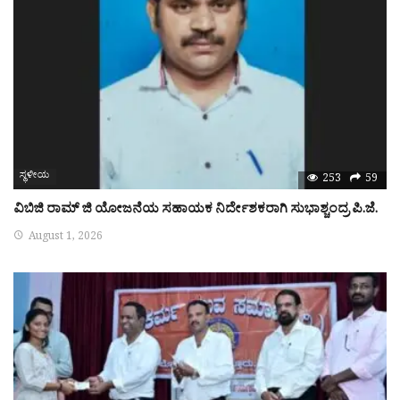
ಸ್ಥಳೀಯ
253
59
ವಿಬಿಜಿ ರಾಮ್ ಜಿ ಯೋಜನೆಯ ಸಹಾಯಕ ನಿರ್ದೇಶಕರಾಗಿ ಸುಭಾಶ್ಚಂದ್ರ ಪಿ.ಜೆ.
August 1, 2026