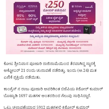
ಕೋಟ ಶ್ರೀನಿವಾಸ ಪೂಜಾರಿ ರಾಜಿನಾಮೆಯಿಂದ ತೆರವಾಗಿದ್ದ ಸ್ಥಾನಕ್ಕೆ
ಅಕ್ಟೋಬರ್ 21 ರಂದು ಚುನಾವಣೆ ನಡೆದಿತ್ತು. ಇಂದು (ಅ.24) ಮತ
ಎಣಿಕೆ ಪ್ರಕ್ರಿಯೆ ನಡೆಯಿತು.
ಕಾಂಗ್ರೆಸ್ ನ ರಾಜು ಪೂಜಾರಿ ಅವರಿಗಿಂತ ಬಿಜೆಪಿಯ ಕಿಶೋರ್ ಕುಮಾರ್
ಬೊಟ್ಯಾಡಿ 1697 ಮತಗಳ ಅಂತರದಿಂದ ಗೆಲುವು ಸಾಧಿಸಿದ್ದಾರೆ.
ಒಟ್ಟು ಚಲಾವಣೆಯಾದ 5912 ಮತಗಳಲ್ಲಿ ಕಿಶೋರ್ ಕುಮಾರ್