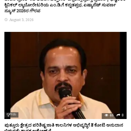
ಚೇತನ್‌ಪ್ರಕಾಶ್ ಕಜೆ ಅವರಿಗೆ ಹೆಲ್ತ್‌ಕೇರ್ ಎಕ್ಸಲೆನ್ಸ್ ಪ್ರಶಸ್ತಿ ಪ್ರದಾನ | ಧನ್ವಂತರಿ
ಕ್ಲಿನಿಕಲ್ ಲ್ಯಾಬೋರೇಟರಿಯ ಎಂ.ಡಿ.ಗೆ ಕನ್ನಡಪ್ರಭ, ಏಷ್ಯಾನೆಟ್ ಸುವರ್ಣ
ನ್ಯೂಸ್ 2026ರ ಗೌರವ
August 3, 2026
ಸ್ಥಳೀಯ
46
8
ಪುತ್ತೂರು ಕ್ಷೇತ್ರದ ಪರಿಶಿಷ್ಟ ಜಾತಿ ಕಾಲನಿಗಳ ಅಭಿವೃದ್ಧಿಗೆ ₹3 ಕೋಟಿ ಅನುದಾನ