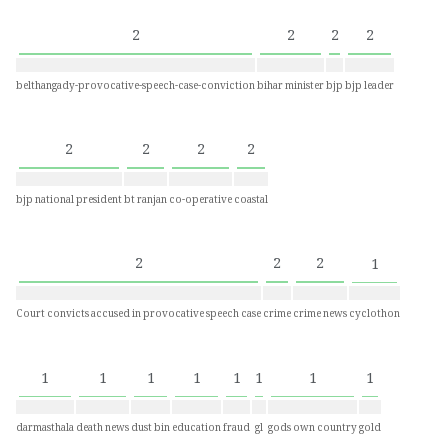
2
2
2
2
belthangady-provocative-speech-case-conviction
bihar minister
bjp
bjp leader
2
2
2
2
bjp national president
bt ranjan
co-operative
coastal
2
2
2
1
Court convicts accused in provocative speech case
crime
crime news
cyclothon
1
1
1
1
1
1
1
1
darmasthala
death news
dust bin
education
fraud
gl
gods own country
gold