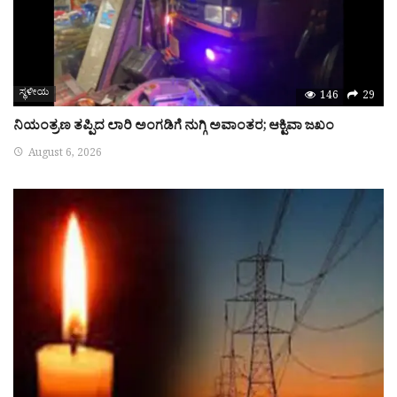
ಸ್ಥಳೀಯ
146
29
ನಿಯಂತ್ರಣ ತಪ್ಪಿದ ಲಾರಿ ಅಂಗಡಿಗೆ ನುಗ್ಗಿ ಅವಾಂತರ; ಆಕ್ಟಿವಾ ಜಖಂ
August 6, 2026