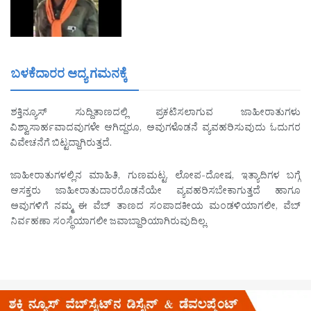
ಬಳಕೆದಾರರ ಆದ್ಯ ಗಮನಕ್ಕೆ
ಶಕ್ತಿನ್ಯೂಸ್ ಸುದ್ದಿತಾಣದಲ್ಲಿ ಪ್ರಕಟಿಸಲಾಗುವ ಜಾಹೀರಾತುಗಳು
ವಿಶ್ವಾಸಾರ್ಹವಾದವುಗಳೇ ಆಗಿದ್ದರೂ, ಅವುಗಳೊಡನೆ ವ್ಯವಹರಿಸುವುದು ಓದುಗರ
ವಿವೇಚನೆಗೆ ಬಿಟ್ಟದ್ದಾಗಿರುತ್ತದೆ.
ಜಾಹೀರಾತುಗಳಲ್ಲಿನ ಮಾಹಿತಿ, ಗುಣಮಟ್ಟ, ಲೋಪ-ದೋಷ, ಇತ್ಯಾದಿಗಳ ಬಗ್ಗೆ
ಆಸಕ್ತರು ಜಾಹೀರಾತುದಾರರೊಡನೆಯೇ ವ್ಯವಹರಿಸಬೇಕಾಗುತ್ತದೆ ಹಾಗೂ
ಅವುಗಳಿಗೆ ನಮ್ಮ ಈ ವೆಬ್ ತಾಣದ ಸಂಪಾದಕೀಯ ಮಂಡಳಿಯಾಗಲೀ, ವೆಬ್
ನಿರ್ವಹಣಾ ಸಂಸ್ಥೆಯಾಗಲೀ ಜವಾಬ್ದಾರಿಯಾಗಿರುವುದಿಲ್ಲ.