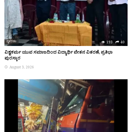
ಸ್ಥಳೀಯ
193
40
ವಿಶ್ವಕರ್ಮ ಯುವ ಸಮಾಜದಿಂದ ವಿದ್ಯಾರ್ಥಿ ವೇತನ ವಿತರಣೆ, ಪ್ರತಿಭಾ
ಪುರಸ್ಕಾರ
August 3, 2026