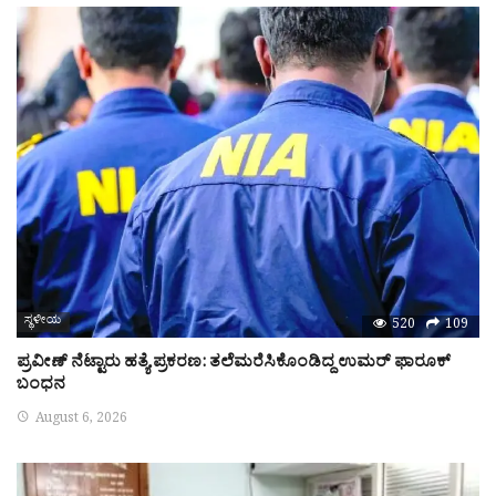
ಸ್ಥಳೀಯ
520
109
ಪ್ರವೀಣ್‌ ನೆಟ್ಟಾರು ಹತ್ಯೆ ಪ್ರಕರಣ: ತಲೆಮರೆಸಿಕೊಂಡಿದ್ದ ಉಮರ್‌ ಫಾರೂಕ್‌
ಬಂಧನ
August 6, 2026