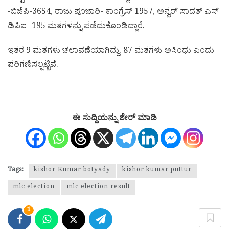
-ಬಿಜೆಪಿ-3654, ರಾಜು ಪೂಜಾರಿ- ಕಾಂಗ್ರೆಸ್ 1957, ಅನ್ವರ್ ಸಾದತ್ ಎಸ್
ಡಿಪಿಐ -195 ಮತಗಳನ್ನು ಪಡೆದುಕೊಂಡಿದ್ದಾರೆ.
ಇತರ 9 ಮತಗಳು ಚಲಾವಣೆಯಾಗಿದ್ದು, 87 ಮತಗಳು ಅಸಿಂಧು ಎಂದು
ಪರಿಗಣಿಸಲ್ಪಟ್ಟಿವೆ.
ಈ ಸುದ್ದಿಯನ್ನು ಶೇರ್ ಮಾಡಿ
Tags:
kishor Kumar botyady
kishor kumar puttur
mlc election
mlc election result
1