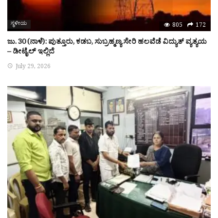
ಸ್ಥಳೀಯ
805
172
ಜು. 30 (ನಾಳೆ): ಪುತ್ತೂರು, ಕಡಬ, ಸುಬ್ರಹ್ಮಣ್ಯ ಸೇರಿ ಹಲವೆಡೆ ವಿದ್ಯುತ್ ವ್ಯತ್ಯಯ
– ಡೀಟೈಲ್ ಇಲ್ಲಿದೆ
July 29, 2026