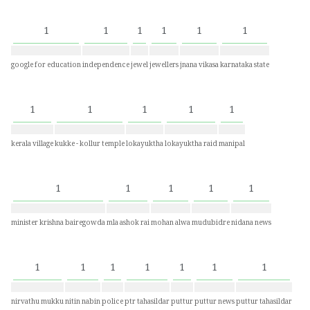
1
1
1
1
1
1
google for education
independence
jewel
jewellers
jnana vikasa
karnataka state
1
1
1
1
1
kerala village
kukke - kollur temple
lokayuktha
lokayuktha raid
manipal
1
1
1
1
1
minister krishna bairegowda
mla ashok rai
mohan alwa
mudubidre
nidana news
1
1
1
1
1
1
1
nirvathu mukku
nitin nabin
police
ptr tahasildar
puttur
puttur news
puttur tahasildar