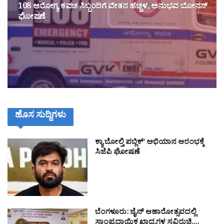
108 ಆರೋಗ್ಯ ಕವಚ ಸಿಬ್ಬಂದಿಗೆ ವೇತನ ಹೆಚ್ಚಳ, ಅನುಭವ ಬೋನಸ್
ಘೋಷಣೆ
ಹೊಸ ಸುದ್ದಿಗಳು
ಕ್ಯಾ ಬೋಲ್ತಿ ಪಬ್ಲಿಕ್’ ಅಭಿಯಾನ ಆರಂಭಕ್ಕೆ
ಸಿಜೆಪಿ ಘೋಷಣೆ
ಬೆಂಗಳೂರು: ಜೈನ್ ಆಹಾರೋತ್ಸವದಲ್ಲಿ
ಸಾಂಪ್ರದಾಯಿಕ ಖಾದ್ಯಗಳ ಸವಿರುಚಿ,…