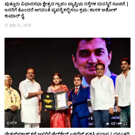
ಪುತ್ತೂರು ವಿಧಾನಸಭಾ ಕ್ಷೇತ್ರದ ಗ್ರಾಪಂ ವ್ಯಾಪ್ತಿಯ ರಸ್ತೆಗಳ ದುರಸ್ಥಿಗೆ ಸೂಚನೆ |
ಜನರಿಗೆ ತೊಂದರೆ ಆಗದಂತೆ ವ್ಯವಸ್ಥೆ ಕಲ್ಪಿಸಲು ಕ್ರಮ: ಶಾಸಕ ಅಶೋಕ್
ಕುಮಾರ್ ರೈ
July 31, 2026
ಪ್ರಚಲಿತ
52
11