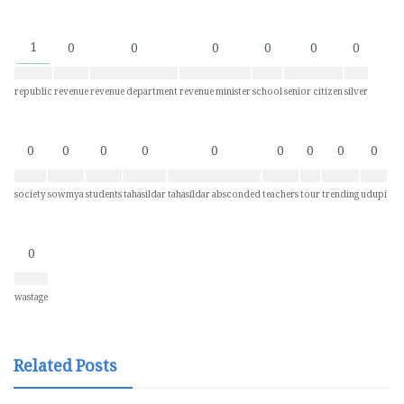
1
0
0
0
0
0
0
republic
revenue
revenue department
revenue minister
school
senior citizen
silver
0
0
0
0
0
0
0
0
0
society
sowmya
students
tahasildar
tahasildar absconded
teachers
tour
trending
udupi
0
wastage
Related Posts