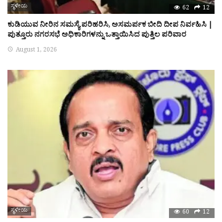
ಸ್ಥಳೀಯ
62
12
ಕುಡಿಯುವ ನೀರಿನ ಸಮಸ್ಯೆ ಪರಿಹರಿಸಿ, ಅಸಮರ್ಪಕ ಬೀದಿ ದೀಪ ನಿರ್ವಹಿಸಿ |
ಪುತ್ತೂರು ನಗರಸಭೆ ಅಧಿಕಾರಿಗಳನ್ನು ಒತ್ತಾಯಿಸಿದ ಪುತ್ತಿಲ ಪರಿವಾರ
August 1, 2026
ಸ್ಥಳೀಯ
60
12