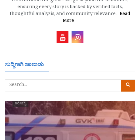
from around the globe. We go beyond the headlines,
ensuring every story is backed by verified facts,
thoughtful analysis, and community relevance.
Read
More
ಸುದ್ದಿಗಾಗಿ ಜಾಲಾಡು
ಆರೋಗ್ಯ