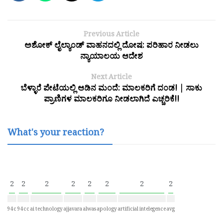
Previous Article
ಅಶೋಕ್ ಲೈಲ್ಯಾಂಡ್ ವಾಹನದಲ್ಲಿ ದೋಷ: ಪರಿಹಾರ ನೀಡಲು
ನ್ಯಾಯಾಲಯ ಆದೇಶ
Next Article
ಬೆಳ್ಳಾರೆ ಪೇಟೆಯಲ್ಲಿ ಆಡಿನ ಮಂದೆ: ಮಾಲಕರಿಗೆ ದಂಡ! | ಸಾಕು
ಪ್ರಾಣಿಗಳ ಮಾಲಕರಿಗೂ ನೀಡಲಾಗಿದೆ ಎಚ್ಚರಿಕೆ!!
What's your reaction?
2
2
2
2
2
2
2
2
94c
94cc
ai technology
ajjavara
alwas
apology
artificial intelegence
avg