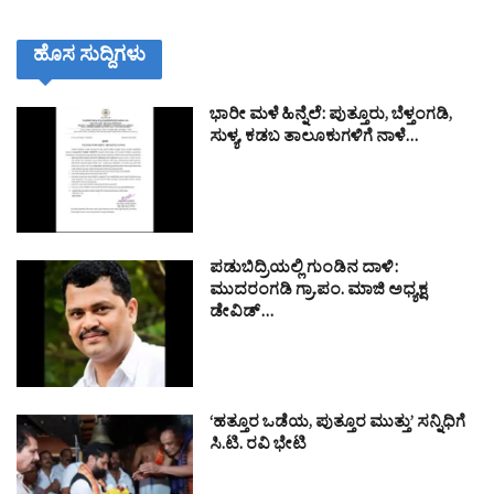
ಹೊಸ ಸುದ್ದಿಗಳು
ಭಾರೀ ಮಳೆ ಹಿನ್ನೆಲೆ: ಪುತ್ತೂರು, ಬೆಳ್ತಂಗಡಿ,
ಸುಳ್ಯ, ಕಡಬ ತಾಲೂಕುಗಳಿಗೆ ನಾಳೆ…
ಪಡುಬಿದ್ರಿಯಲ್ಲಿ ಗುಂಡಿನ ದಾಳಿ:
ಮುದರಂಗಡಿ ಗ್ರಾ.ಪಂ. ಮಾಜಿ ಅಧ್ಯಕ್ಷ
ಡೇವಿಡ್…
‘ಹತ್ತೂರ ಒಡೆಯ, ಪುತ್ತೂರ ಮುತ್ತು’ ಸನ್ನಿಧಿಗೆ
ಸಿ.ಟಿ. ರವಿ ಭೇಟಿ