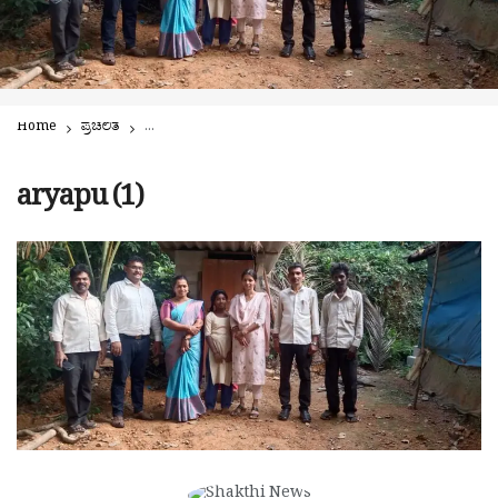
Home
ಪ್ರಚಲಿತ
ವಿದ್ಯಾರ್ಥಿನಿ ದೀಪಾಳ ಮನೆಗೆ ಸೋಲಾರ್ ದೀಪ, ಶೌಚಾಲಯದ ಕೊಡುಗೆ | ಯತೀಶ್ ದ
aryapu (1)