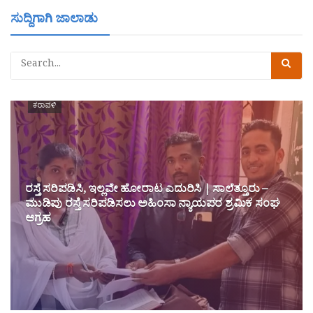
ಸುದ್ದಿಗಾಗಿ ಜಾಲಾಡು
ಕರಾವಳಿ
ರಸ್ತೆ ಸರಿಪಡಿಸಿ, ಇಲ್ಲವೇ ಹೋರಾಟ ಎದುರಿಸಿ | ಸಾಲೆತ್ತೂರು –
ಮುಡಿಪು ರಸ್ತೆ ಸರಿಪಡಿಸಲು ಅಹಿಂಸಾ ನ್ಯಾಯಪರ ಶ್ರಮಿಕ ಸಂಘ
ಆಗ್ರಹ