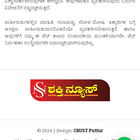
ವಿಶ್ವಾಸಾರ್ಹವಾದವುಗಳೇ ಆಗಿದ್ದರೂ, ಅವುಗಳೊಡನೆ ವ್ಯವಹರಿಸುವುದು ಓದುಗರ
ವಿವೇಚನೆಗೆ ಬಿಟ್ಟದ್ದಾಗಿರುತ್ತದೆ.
ಜಾಹೀರಾತುಗಳಲ್ಲಿನ ಮಾಹಿತಿ, ಗುಣಮಟ್ಟ, ಲೋಪ-ದೋಷ, ಇತ್ಯಾದಿಗಳ ಬಗ್ಗೆ
ಆಸಕ್ತರು ಜಾಹೀರಾತುದಾರರೊಡನೆಯೇ ವ್ಯವಹರಿಸಬೇಕಾಗುತ್ತದೆ ಹಾಗೂ
ಅವುಗಳಿಗೆ ನಮ್ಮ ಈ ವೆಬ್ ತಾಣದ ಸಂಪಾದಕೀಯ ಮಂಡಳಿಯಾಗಲೀ, ವೆಬ್
ನಿರ್ವಹಣಾ ಸಂಸ್ಥೆಯಾಗಲೀ ಜವಾಬ್ದಾರಿಯಾಗಿರುವುದಿಲ್ಲ.
© 2024 | Design:
CRUST Puttur