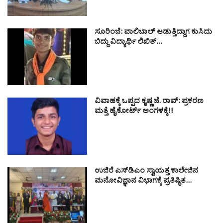
ಸೂರಿಂಜೆ: ವಾಲಿಬಾಲ್ ಆಡುತ್ತಿದ್ದಾಗ ಕುಸಿದು
ಬಿದ್ದು ವಿದ್ಯಾರ್ಥಿ ಲಿಖಿತ್…
ವಿವಾಹಕ್ಕೆ ಒಪ್ಪದ ಕೃಷ್ಣ ಜೆ. ರಾವ್: ಪ್ರಕರಣ
ಮತ್ತೆ ಹೈಕೋರ್ಟ್ ಅಂಗಳಕ್ಕೆ!!
ಉಜಿರೆ ಎಸ್‌ಡಿಎಂ ಸ್ವಾಯತ್ತ ಕಾಲೇಜಿನ
ಮನೋವಿಜ್ಞಾನ ವಿಭಾಗಕ್ಕೆ ಪ್ರತಿಷ್ಠಿತ…