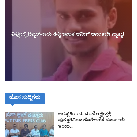
ವಿಟ್ಲದಲ್ಲಿ ಟಿಪ್ಪರ್-ಕಾರು ಡಿಕ್ಕಿ: ಚಾಲಕ ಅನೀಶ್ ಅನಂತಾಡಿ ಮೃತ್ಯು!
ಹೊಸ ಸುದ್ದಿಗಳು
ಆಗಸ್ಟ್ 9ರಂದು ಮಾಣಿಲ ಕ್ಷೇತ್ರಕ್ಕೆ
ಪುತ್ತೂರಿನಿಂದ ಹೊರೆಕಾಣಿಕೆ ಸಮರ್ಪಣೆ:
ಇಂದು…