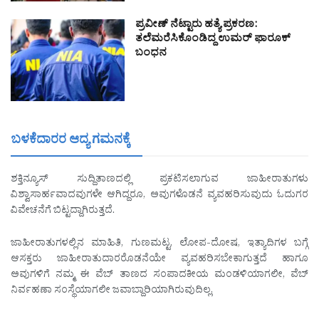
ಪ್ರವೀಣ್‌ ನೆಟ್ಟಾರು ಹತ್ಯೆ ಪ್ರಕರಣ:
ತಲೆಮರೆಸಿಕೊಂಡಿದ್ದ ಉಮರ್‌ ಫಾರೂಕ್‌
ಬಂಧನ
ಬಳಕೆದಾರರ ಆದ್ಯ ಗಮನಕ್ಕೆ
ಶಕ್ತಿನ್ಯೂಸ್ ಸುದ್ದಿತಾಣದಲ್ಲಿ ಪ್ರಕಟಿಸಲಾಗುವ ಜಾಹೀರಾತುಗಳು
ವಿಶ್ವಾಸಾರ್ಹವಾದವುಗಳೇ ಆಗಿದ್ದರೂ, ಅವುಗಳೊಡನೆ ವ್ಯವಹರಿಸುವುದು ಓದುಗರ
ವಿವೇಚನೆಗೆ ಬಿಟ್ಟದ್ದಾಗಿರುತ್ತದೆ.
ಜಾಹೀರಾತುಗಳಲ್ಲಿನ ಮಾಹಿತಿ, ಗುಣಮಟ್ಟ, ಲೋಪ-ದೋಷ, ಇತ್ಯಾದಿಗಳ ಬಗ್ಗೆ
ಆಸಕ್ತರು ಜಾಹೀರಾತುದಾರರೊಡನೆಯೇ ವ್ಯವಹರಿಸಬೇಕಾಗುತ್ತದೆ ಹಾಗೂ
ಅವುಗಳಿಗೆ ನಮ್ಮ ಈ ವೆಬ್ ತಾಣದ ಸಂಪಾದಕೀಯ ಮಂಡಳಿಯಾಗಲೀ, ವೆಬ್
ನಿರ್ವಹಣಾ ಸಂಸ್ಥೆಯಾಗಲೀ ಜವಾಬ್ದಾರಿಯಾಗಿರುವುದಿಲ್ಲ.