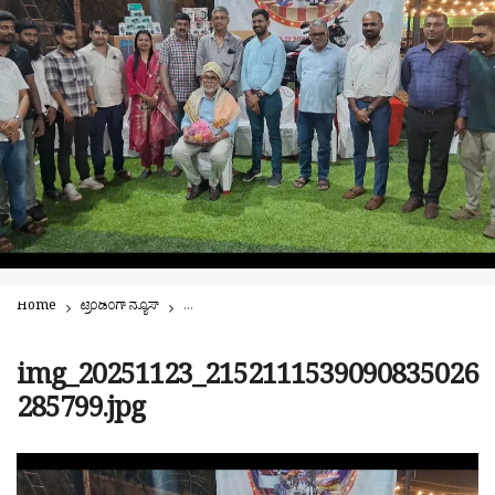
Home
ಟ್ರೆಂಡಿಂಗ್ ನ್ಯೂಸ್
ಪುತ್ತೂರು: ಸ್ಮಾರ್ಟ್ ಫೋನ್ ಫೆಸ್ಟಿವಲ್’ನ ಡ್ರಾ ಫಲಿತಾಂಶ ಪ್ರಕಟ |
img_20251123_2152111539090835026
285799.jpg