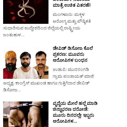
ಜಂತುಹುಳ ನಿವಾರಣಾ
ಮಾತ್ರೆ ಉಚಿತ ವಿತರಣೆ!
ಮಂಗಳೂರು: ಮಕ್ಕಳ
ಆರೋಗ್ಯ ಮತ್ತು ಪೌಷ್ಠಿಕತೆ
ಸುಧಾರಿಸುವ ಉದ್ದೇಶದಿಂದ ಜಿಲ್ಲೆಯಲ್ಲಿ ರಾಷ್ಟ್ರೀಯ
ಜಂತುಹುಳ…
ಡೇವಿಡ್ ಡಿಸೋಜ ಕೊಲೆ
ಪ್ರಕರಣ: ಮೂವರು
ಆರೋಪಿಗಳ ಬಂಧನ
ಉಡುಪಿ: ಮುದರಂಗಡಿ
ಗ್ರಾಮ ಪಂಚಾಯತ್ ಮಾಜಿ
ಅಧ್ಯಕ್ಷ, ಕಾಂಗ್ರೆಸ್ ಮುಖಂಡ ಹಾಗೂ ಗುತ್ತಿಗೆದಾರ ಡೇವಿಡ್
ಡಿಸೋಜ…
ವೃದ್ಧೆಯ ಮೇಲೆ ಹಲ್ಲೆ ಮಾಡಿ
ಚಿನ್ನಾಭರಣ ದರೋಡೆ:
ಮೂರು ದಿನದಲ್ಲೇ ಇಬ್ಬರು
ಆರೋಪಿಗಳ…