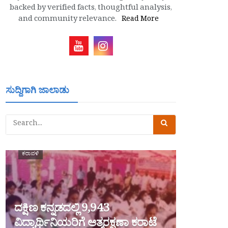
backed by verified facts, thoughtful analysis,
and community relevance.
Read More
ಸುದ್ದಿಗಾಗಿ ಜಾಲಾಡು
ಕರಾವಳಿ
ದಕ್ಷಿಣ ಕನ್ನಡದಲ್ಲಿ 9,943
ವಿದ್ಯಾರ್ಥಿನಿಯರಿಗೆ ಆತ್ಮರಕ್ಷಣಾ ಕರಾಟೆ