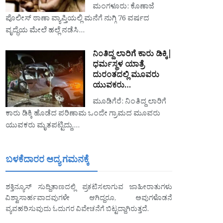
ಮಂಗಳೂರು: ಕೊಣಾಜೆ
ಪೊಲೀಸ್ ಠಾಣಾ ವ್ಯಾಪ್ತಿಯಲ್ಲಿ ಮನೆಗೆ ನುಗ್ಗಿ 76 ವರ್ಷದ
ವೃದ್ಧೆಯ ಮೇಲೆ ಹಲ್ಲೆ ನಡೆಸಿ…
ನಿಂತಿದ್ದ ಲಾರಿಗೆ ಕಾರು ಡಿಕ್ಕಿ|
ಧರ್ಮಸ್ಥಳ ಯಾತ್ರೆ
ದುರಂತದಲ್ಲಿ ಮೂವರು
ಯುವಕರು…
ಮೂಡಿಗೆರೆ: ನಿಂತಿದ್ದ ಲಾರಿಗೆ
ಕಾರು ಡಿಕ್ಕಿ ಹೊಡೆದ ಪರಿಣಾಮ ಒಂದೇ ಗ್ರಾಮದ ಮೂವರು
ಯುವಕರು ಮೃತಪಟ್ಟಿದ್ದು,…
ಬಳಕೆದಾರರ ಆದ್ಯ ಗಮನಕ್ಕೆ
ಶಕ್ತಿನ್ಯೂಸ್ ಸುದ್ದಿತಾಣದಲ್ಲಿ ಪ್ರಕಟಿಸಲಾಗುವ ಜಾಹೀರಾತುಗಳು
ವಿಶ್ವಾಸಾರ್ಹವಾದವುಗಳೇ ಆಗಿದ್ದರೂ, ಅವುಗಳೊಡನೆ
ವ್ಯವಹರಿಸುವುದು ಓದುಗರ ವಿವೇಚನೆಗೆ ಬಿಟ್ಟದ್ದಾಗಿರುತ್ತದೆ.