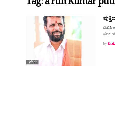
Tag:
a run Kumar puth
ಪುತ್ತ
ಬಿಜೆಪಿ 
ಸಂಬಂಧ
by
Shak
ಸ್ಥಳೀಯ