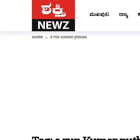
ಮುಖಪುಟ
ರಾಜ್ಯ
ಕ
Home
a run Kumar puthila