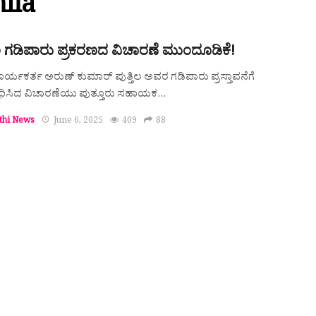
ila
ಿಲ ಗಡಿಪಾರು ಪ್ರಕರಣದ ವಿಚಾರಣೆ ಮುಂದೂಡಿಕೆ!
ಕಾರ್ಯಕರ್ತ ಅರುಣ್ ಕುಮಾ‌ರ್ ಪುತ್ತಿಲ ಅವರ ಗಡಿಪಾರು ಪ್ರಸ್ತಾವನೆಗೆ
ಿಸಿದ ವಿಚಾರಣೆಯು ಪುತ್ತೂರು ಸಹಾಯಕ…
thi News
June 6, 2025
409
88