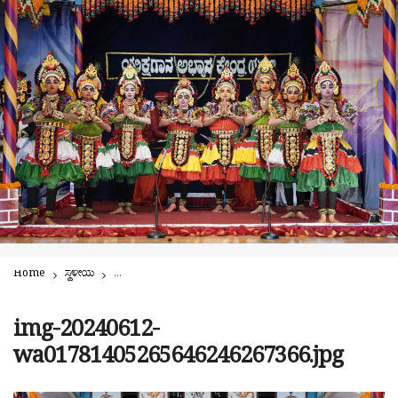
Home
ಸ್ಥಳೀಯ
ದುಬೈಯಲ್ಲಿ ವಿನೂತನ ದಾಖಲೆಗಳೊಂದಿಗೆ ಯಶಸ್ವಿಯಾಗಿ ಸಂಪನ್ನಗೊಂಡ ಯಕ್ಷಗ
img-20240612-
wa01781405265646246267366.jpg