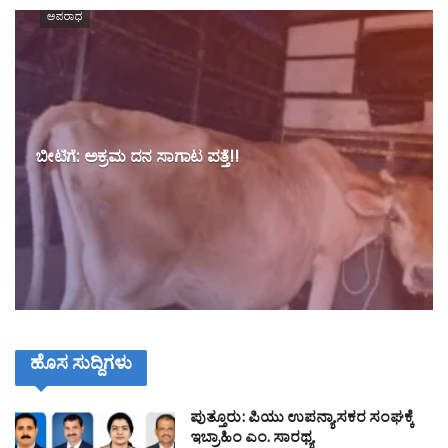
ಅಪರಾಧ
ಬೀಟಿಗೆ: ಅಕ್ರಮ ದನ ಸಾಗಾಟ ಪತ್ತೆ!!
ಹೊಸ ಸುದ್ದಿಗಳು
ಪುತ್ತೂರು: ಪಿಯು ಉಪನ್ಯಾಸಕರ ಸಂಘಕ್ಕೆ
ಇಬ್ರಾಹಿಂ ಎಂ. ಸಾರಥ್ಯ