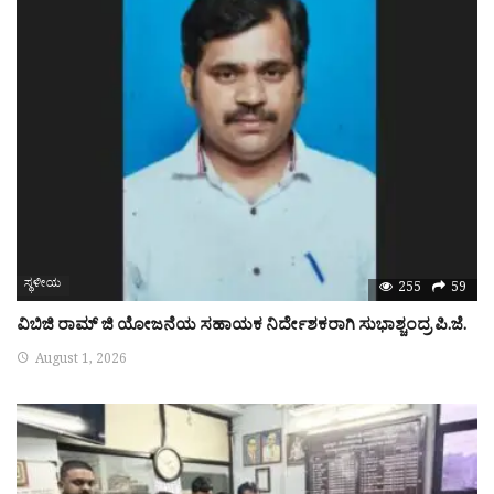
ಸ್ಥಳೀಯ
255
59
ವಿಬಿಜಿ ರಾಮ್ ಜಿ ಯೋಜನೆಯ ಸಹಾಯಕ ನಿರ್ದೇಶಕರಾಗಿ ಸುಭಾಶ್ಚಂದ್ರ ಪಿ.ಜೆ.
August 1, 2026