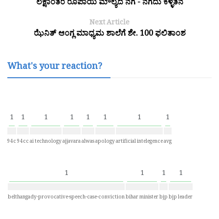
ಲಕ್ಷಾಂತರ ರೂಪಾಯಿ ಮೌಲ್ಯದ ನಗ - ನಗದು ಕಳ್ಳತನ
Next Article
ಝೆನಿತ್ ಆಂಗ್ಲ ಮಾಧ್ಯಮ ಶಾಲೆಗೆ ಶೇ. 100 ಫಲಿತಾಂಶ
What's your reaction?
1
1
1
1
1
1
1
1
94c
94cc
ai technology
ajjavara
alwas
apology
artificial intelegence
avg
1
1
1
1
belthangady-provocative-speech-case-conviction
bihar minister
bjp
bjp leader