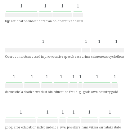
1
1
1
1
bjp national president
bt ranjan
co-operative
coastal
1
1
1
1
Court convicts accused in provocative speech case
crime
crime news
cyclothon
1
1
1
1
1
1
1
1
darmasthala
death news
dust bin
education
fraud
gl
gods own country
gold
1
1
1
1
1
1
google for education
independence
jewel
jewellers
jnana vikasa
karnataka state