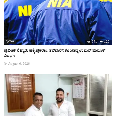
ಸ್ಥಳೀಯ
571
120
ಪ್ರವೀಣ್‌ ನೆಟ್ಟಾರು ಹತ್ಯೆ ಪ್ರಕರಣ: ತಲೆಮರೆಸಿಕೊಂಡಿದ್ದ ಉಮರ್‌ ಫಾರೂಕ್‌
ಬಂಧನ
August 6, 2026