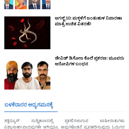
ಆಗಸ್ಟ್ 10: ಮಕ್ಕಳಿಗೆ ಜಂತುಹುಳ ನಿವಾರಣಾ
ಮಾತ್ರೆ ಉಚಿತ ವಿತರಣೆ!
ಡೇವಿಡ್ ಡಿಸೋಜ ಕೊಲೆ ಪ್ರಕರಣ: ಮೂವರು
ಆರೋಪಿಗಳ ಬಂಧನ
ಬಳಕೆದಾರರ ಆದ್ಯ ಗಮನಕ್ಕೆ
ಶಕ್ತಿನ್ಯೂಸ್ ಸುದ್ದಿತಾಣದಲ್ಲಿ ಪ್ರಕಟಿಸಲಾಗುವ ಜಾಹೀರಾತುಗಳು
ವಿಶ್ವಾಸಾರ್ಹವಾದವುಗಳೇ ಆಗಿದ್ದರೂ, ಅವುಗಳೊಡನೆ ವ್ಯವಹರಿಸುವುದು ಓದುಗರ