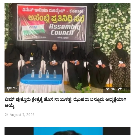
ಸ್ಥಳೀಯ
96
20
ವಿಮ್ ಪುತ್ತೂರು ಕ್ಷೇತ್ರಕ್ಕೆ ಹೊಸ ನಾಯಕತ್ವ: ಝುಹರಾ ಬನ್ನೂರು ಅಧ್ಯಕ್ಷೆಯಾಗಿ
ಆಯ್ಕೆ
August 7, 2026