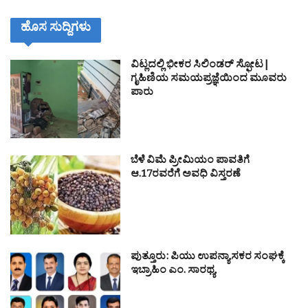
ಹೊಸ ಸುದ್ದಿಗಳು
ವಿಟ್ಲದಲ್ಲಿ ಭೀಕರ ಸಿಲಿಂಡರ್ ಸ್ಫೋಟ|
ಗೃಹಿಣಿಯ ಸಮಯಪ್ರಜ್ಞೆಯಿಂದ ಮೂವರು
ಪಾರು
ಬೆಳೆ ವಿಮೆ ಪ್ರೀಮಿಯಂ ಪಾವತಿಗೆ
ಆ.17ರವರೆಗೆ ಅವಧಿ ವಿಸ್ತರಣೆ
ಪುತ್ತೂರು: ಪಿಯು ಉಪನ್ಯಾಸಕರ ಸಂಘಕ್ಕೆ
ಇಬ್ರಾಹಿಂ ಎಂ. ಸಾರಥ್ಯ