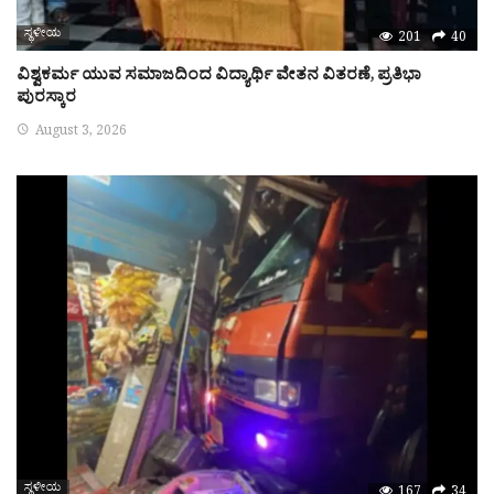
ಸ್ಥಳೀಯ
201
40
ವಿಶ್ವಕರ್ಮ ಯುವ ಸಮಾಜದಿಂದ ವಿದ್ಯಾರ್ಥಿ ವೇತನ ವಿತರಣೆ, ಪ್ರತಿಭಾ
ಪುರಸ್ಕಾರ
August 3, 2026
ಸ್ಥಳೀಯ
167
34