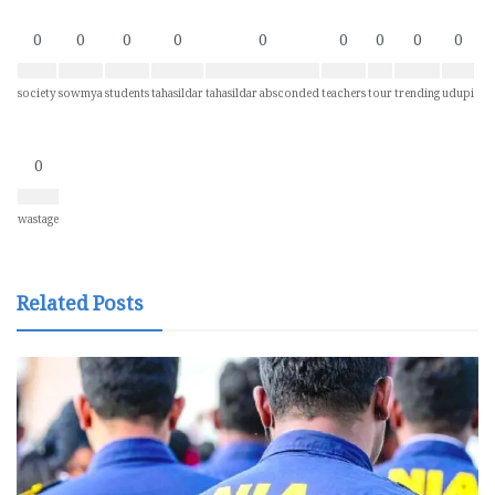
0
0
0
0
0
0
0
0
0
society
sowmya
students
tahasildar
tahasildar absconded
teachers
tour
trending
udupi
0
wastage
Related Posts