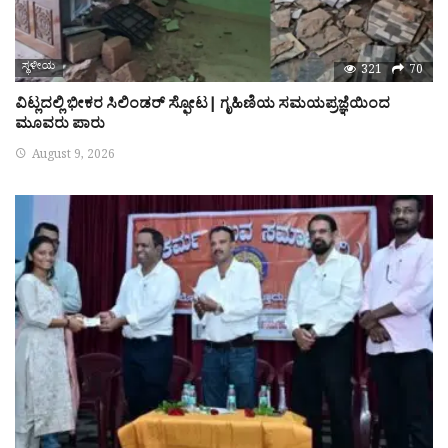
ಸ್ಥಳೀಯ
321
70
ವಿಟ್ಲದಲ್ಲಿ ಭೀಕರ ಸಿಲಿಂಡರ್ ಸ್ಫೋಟ| ಗೃಹಿಣಿಯ ಸಮಯಪ್ರಜ್ಞೆಯಿಂದ
ಮೂವರು ಪಾರು
August 9, 2026