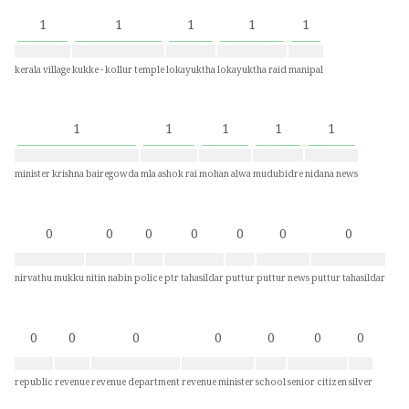
1
1
1
1
1
kerala village
kukke - kollur temple
lokayuktha
lokayuktha raid
manipal
1
1
1
1
1
minister krishna bairegowda
mla ashok rai
mohan alwa
mudubidre
nidana news
0
0
0
0
0
0
0
nirvathu mukku
nitin nabin
police
ptr tahasildar
puttur
puttur news
puttur tahasildar
0
0
0
0
0
0
0
republic
revenue
revenue department
revenue minister
school
senior citizen
silver