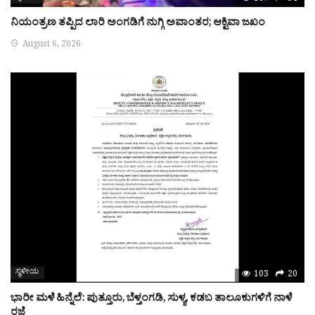
ನಿಯಂತ್ರಣ ತಪ್ಪಿದ ಲಾರಿ ಅಂಗಡಿಗೆ ನುಗ್ಗಿ ಅವಾಂತರ; ಆಕ್ಟಿವಾ ಜಖಂ
August 6, 2026
ಸ್ಥಳೀಯ
103
20
ಭಾರೀ ಮಳೆ ಹಿನ್ನೆಲೆ: ಪುತ್ತೂರು, ಬೆಳ್ತಂಗಡಿ, ಸುಳ್ಯ, ಕಡಬ ತಾಲೂಕುಗಳಿಗೆ ನಾಳೆ
ರಜೆ