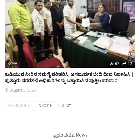
ಸ್ಥಳೀಯ
62
12
ಕುಡಿಯುವ ನೀರಿನ ಸಮಸ್ಯೆ ಪರಿಹರಿಸಿ, ಅಸಮರ್ಪಕ ಬೀದಿ ದೀಪ ನಿರ್ವಹಿಸಿ |
ಪುತ್ತೂರು ನಗರಸಭೆ ಅಧಿಕಾರಿಗಳನ್ನು ಒತ್ತಾಯಿಸಿದ ಪುತ್ತಿಲ ಪರಿವಾರ
August 1, 2026
PREVIOUS
NEXT
1
of
127