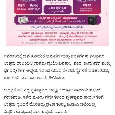
ಸಮಾಜದಲ್ಲಿರುವ ಹಿರಿಯರ ಅನುಭವ ಮತ್ತು ಚಿಂತನೆಗಳು ಎಲ್ಲರಿಗೂ
ಉತ್ತಮ ದಾರಿಯಲ್ಲಿ ಸಾಗಲು ಪ್ರಯೋಜನಕಾರಿ. ವೇದ, ಉಪನಿಷತ್ ಮತ್ತು
ಭಗವದ್ಗೀತೆಗಳ ಅಧ್ಯಯನದಿಂದ ಯಾವುದೇ ಸಮಸ್ಯೆಗಳಿಗೆ ಪರಿಹಾರವನ್ನು
ಕಾಣಬಹುದು ಎಂದು ಅವರು ತಿಳಿಸಿದರು.
ಅಧ್ಯಕ್ಷತೆ ವಹಿಸಿದ್ದ ಪ್ರತಿಷ್ಠಾನದ ಅಧ್ಯಕ್ಷ ಕಯ್ಯಾರು ನಾರಾಯಣ ಭಟ್
ಮಾತನಾಡಿ, ಕಳೆದ ಮೂರು ವರ್ಷಗಳಿಂದ ಪ್ರತಿಷ್ಠಾನದ ಕಾರ್ಯಗಳಿಗೆ
ಉತ್ತಮ ಸ್ಪಂದನೆ ದೊರೆತಿದ್ದು ಘಟಕಗಳನ್ನು ಉಡುಪಿ ಜಿಲ್ಲೆಯಲ್ಲಿ
ವಿಸ್ತರಿಸಲು ಪ್ರಯತ್ನಿಸಲಾಗುವುದು ಎಂದರು.