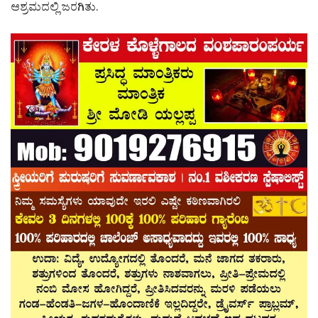
ಆಶ್ರಮದಲ್ಲಿ ಜರಗಿತು.