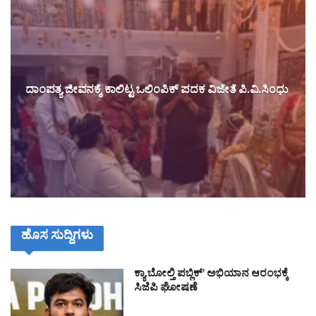
ದಾಂಪತ್ಯ ಜೀವನಕ್ಕೆ ಕಾಲಿಟ್ಟ ಒಲಿಂಪಿಕ್ ಪದಕ ವಿಜೇತೆ ಪಿ.ವಿ.ಸಿಂಧು
ಹೊಸ ಸುದ್ದಿಗಳು
ಕ್ಯಾ ಬೋಲ್ತಿ ಪಬ್ಲಿಕ್’ ಅಭಿಯಾನ ಆರಂಭಕ್ಕೆ
ಸಿಜೆಪಿ ಘೋಷಣೆ