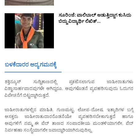
ಸೂರಿಂಜೆ: ವಾಲಿಬಾಲ್ ಆಡುತ್ತಿದ್ದಾಗ ಕುಸಿದು
ಬಿದ್ದು ವಿದ್ಯಾರ್ಥಿ ಲಿಖಿತ್…
ಬಳಕೆದಾರರ ಆದ್ಯ ಗಮನಕ್ಕೆ
ಶಕ್ತಿನ್ಯೂಸ್ ಸುದ್ದಿತಾಣದಲ್ಲಿ ಪ್ರಕಟಿಸಲಾಗುವ ಜಾಹೀರಾತುಗಳು
ವಿಶ್ವಾಸಾರ್ಹವಾದವುಗಳೇ ಆಗಿದ್ದರೂ, ಅವುಗಳೊಡನೆ ವ್ಯವಹರಿಸುವುದು ಓದುಗರ
ವಿವೇಚನೆಗೆ ಬಿಟ್ಟದ್ದಾಗಿರುತ್ತದೆ.
ಜಾಹೀರಾತುಗಳಲ್ಲಿನ ಮಾಹಿತಿ, ಗುಣಮಟ್ಟ, ಲೋಪ-ದೋಷ, ಇತ್ಯಾದಿಗಳ ಬಗ್ಗೆ
ಆಸಕ್ತರು ಜಾಹೀರಾತುದಾರರೊಡನೆಯೇ ವ್ಯವಹರಿಸಬೇಕಾಗುತ್ತದೆ ಹಾಗೂ
ಅವುಗಳಿಗೆ ನಮ್ಮ ಈ ವೆಬ್ ತಾಣದ ಸಂಪಾದಕೀಯ ಮಂಡಳಿಯಾಗಲೀ, ವೆಬ್
ನಿರ್ವಹಣಾ ಸಂಸ್ಥೆಯಾಗಲೀ ಜವಾಬ್ದಾರಿಯಾಗಿರುವುದಿಲ್ಲ.