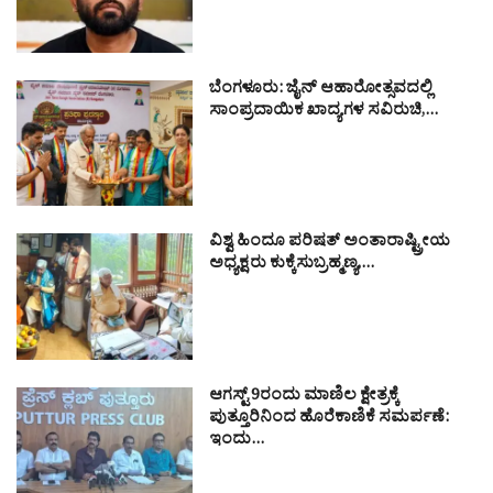
ಬೆಂಗಳೂರು: ಜೈನ್ ಆಹಾರೋತ್ಸವದಲ್ಲಿ
ಸಾಂಪ್ರದಾಯಿಕ ಖಾದ್ಯಗಳ ಸವಿರುಚಿ,…
ವಿಶ್ವ ಹಿಂದೂ ಪರಿಷತ್ ಅಂತಾರಾಷ್ಟ್ರೀಯ
ಅಧ್ಯಕ್ಷರು ಕುಕ್ಕೆಸುಬ್ರಹ್ಮಣ್ಯ,…
ಆಗಸ್ಟ್ 9ರಂದು ಮಾಣಿಲ ಕ್ಷೇತ್ರಕ್ಕೆ
ಪುತ್ತೂರಿನಿಂದ ಹೊರೆಕಾಣಿಕೆ ಸಮರ್ಪಣೆ:
ಇಂದು…