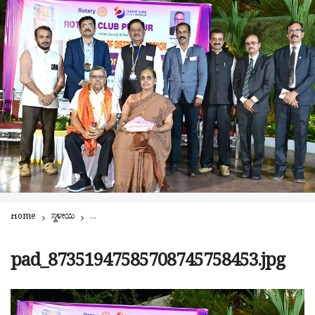
Home
ಸ್ಥಳೀಯ
ಸಮಾಜಸೇವೆಯ ಸಂತೃಪ್ತಿ ಅಗಣಿತ: ಎಚ್.ಆರ್. ಕೇಶವ್ |ರೋಟರಿ ಗವರ್ನರ್ ಪು
pad_87351947585708745758453.jpg