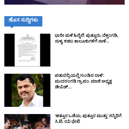
ಹೊಸ ಸುದ್ದಿಗಳು
ಭಾರೀ ಮಳೆ ಹಿನ್ನೆಲೆ: ಪುತ್ತೂರು, ಬೆಳ್ತಂಗಡಿ,
ಸುಳ್ಯ, ಕಡಬ ತಾಲೂಕುಗಳಿಗೆ ನಾಳೆ…
ಪಡುಬಿದ್ರಿಯಲ್ಲಿ ಗುಂಡಿನ ದಾಳಿ:
ಮುದರಂಗಡಿ ಗ್ರಾ.ಪಂ. ಮಾಜಿ ಅಧ್ಯಕ್ಷ
ಡೇವಿಡ್…
‘ಹತ್ತೂರ ಒಡೆಯ, ಪುತ್ತೂರ ಮುತ್ತು’ ಸನ್ನಿಧಿಗೆ
ಸಿ.ಟಿ. ರವಿ ಭೇಟಿ