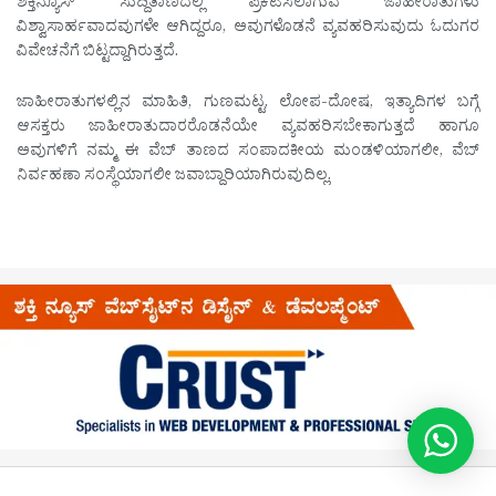
ಶಕ್ತಿನ್ಯೂಸ್ ಸುದ್ದಿತಾಣದಲ್ಲಿ ಪ್ರಕಟಿಸಲಾಗುವ ಜಾಹೀರಾತುಗಳು
ವಿಶ್ವಾಸಾರ್ಹವಾದವುಗಳೇ ಆಗಿದ್ದರೂ, ಅವುಗಳೊಡನೆ ವ್ಯವಹರಿಸುವುದು ಓದುಗರ
ವಿವೇಚನೆಗೆ ಬಿಟ್ಟದ್ದಾಗಿರುತ್ತದೆ.
ಜಾಹೀರಾತುಗಳಲ್ಲಿನ ಮಾಹಿತಿ, ಗುಣಮಟ್ಟ, ಲೋಪ-ದೋಷ, ಇತ್ಯಾದಿಗಳ ಬಗ್ಗೆ
ಆಸಕ್ತರು ಜಾಹೀರಾತುದಾರರೊಡನೆಯೇ ವ್ಯವಹರಿಸಬೇಕಾಗುತ್ತದೆ ಹಾಗೂ
ಅವುಗಳಿಗೆ ನಮ್ಮ ಈ ವೆಬ್ ತಾಣದ ಸಂಪಾದಕೀಯ ಮಂಡಳಿಯಾಗಲೀ, ವೆಬ್
ನಿರ್ವಹಣಾ ಸಂಸ್ಥೆಯಾಗಲೀ ಜವಾಬ್ದಾರಿಯಾಗಿರುವುದಿಲ್ಲ.