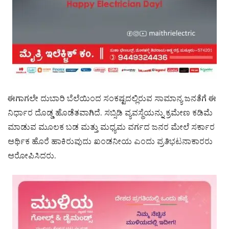
ಈಗಾಗಲೇ ದುಬಾರಿ ಬೆಲೆಯಿಂದ ಸಂಕಷ್ಟದಲ್ಲಿರುವ ಸಾಮಾನ್ಯ ಜನತೆಗೆ ಈ
ನಿರ್ಧಾರ ದೊಡ್ಡ ಹೊಡೆತವಾಗಿದೆ. ಸಬ್ಸಿಡಿ ವ್ಯವಸ್ಥೆಯನ್ನು ಕ್ರಮೇಣ ಕಡಿಮೆ
ಮಾಡುವ ಮೂಲಕ ಬಡ ಮತ್ತು ಮಧ್ಯಮ ವರ್ಗದ ಜನರ ಮೇಲೆ ಸರ್ಕಾರ
ಆರ್ಥಿಕ ಹೊರೆ ಹಾಕಿರುವುದು ಖಂಡನೀಯ ಎಂದು ಪ್ರತಿಭಟನಾಕಾರರು
ಆರೋಪಿಸಿದರು.