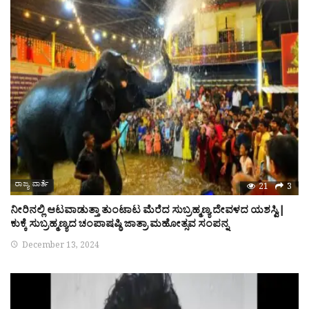
ರಾಜ್ಯ ವಾರ್ತೆ
21
3
ನೀರಿನಲ್ಲಿ ಆಟವಾಡುತ್ತಾ ತುಂಟಾಟ ಮೆರೆದ ಸುಬ್ರಹ್ಮಣ್ಯ ದೇವಳದ ಯಶಸ್ವಿ|
ಕುಕ್ಕೆ ಸುಬ್ರಹ್ಮಣ್ಯದ ಚಂಪಾಷಷ್ಠಿ ಜಾತ್ರಾ ಮಹೋತ್ಸವ ಸಂಪನ್ನ
December 13, 2024