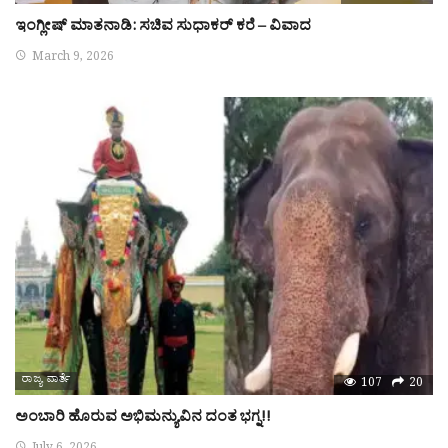
ಇಂಗ್ಲೀಷ್ ಮಾತನಾಡಿ: ಸಚಿವ ಸುಧಾಕರ್ ಕರೆ – ವಿವಾದ
March 9, 2026
ರಾಜ್ಯ ವಾರ್ತೆ
107
20
ಅಂಬಾರಿ ಹೊರುವ ಅಭಿಮನ್ಯುವಿನ ದಂತ ಭಗ್ನ!!