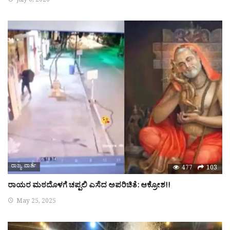
July 6, 2026
ರಾಜ್ಯ ವಾರ್ತೆ
477
103
ರಾಯರ ಮಠದೊಳಗೆ ಚಪ್ಪಲಿ ಎಸೆದ ಅಪರಿಚಿತೆ: ಆಕ್ರೋಶ!!
May 25, 2025