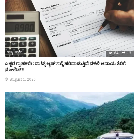
ರಾಜ್ಯ ವಾರ್ತೆ
64
13
ಎಚ್ಚರ ಗ್ರಾಹಕರೇ: ವಾಟ್ಸ್ ಆ್ಯಪ್’ನಲ್ಲಿ ಹರಿದಾಡುತ್ತಿದೆ ನಕಲಿ ಆದಾಯ ತೆರಿಗೆ
ನೋಟಿಸ್!!
August 1, 2026