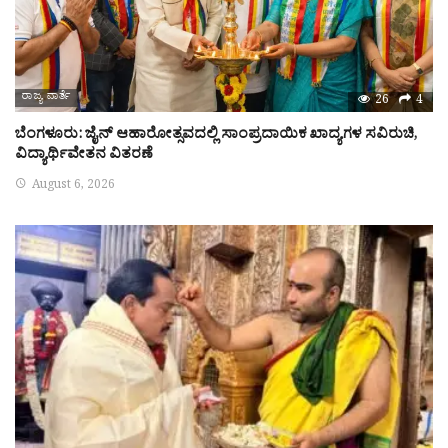
ರಾಜ್ಯ ವಾರ್ತೆ
26
4
ಬೆಂಗಳೂರು: ಜೈನ್ ಆಹಾರೋತ್ಸವದಲ್ಲಿ ಸಾಂಪ್ರದಾಯಿಕ ಖಾದ್ಯಗಳ ಸವಿರುಚಿ,
ವಿದ್ಯಾರ್ಥಿವೇತನ ವಿತರಣೆ
August 6, 2026