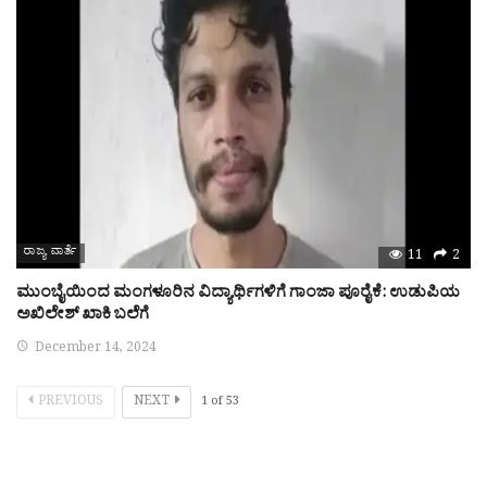
ರಾಜ್ಯ ವಾರ್ತೆ
11
2
ಮುಂಬೈಯಿಂದ ಮಂಗಳೂರಿನ ವಿದ್ಯಾರ್ಥಿಗಳಿಗೆ ಗಾಂಜಾ ಪೂರೈಕೆ: ಉಡುಪಿಯ
ಅಖಿಲೇಶ್ ಖಾಕಿ ಬಲೆಗೆ
December 14, 2024
PREVIOUS
NEXT
1
of
53