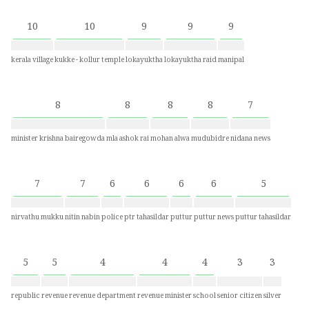
10
10
9
9
9
kerala village
kukke - kollur temple
lokayuktha
lokayuktha raid
manipal
8
8
8
8
7
minister krishna bairegowda
mla ashok rai
mohan alwa
mudubidre
nidana news
7
7
6
6
6
6
5
nirvathu mukku
nitin nabin
police
ptr tahasildar
puttur
puttur news
puttur tahasildar
5
5
4
4
4
3
3
republic
revenue
revenue department
revenue minister
school
senior citizen
silver