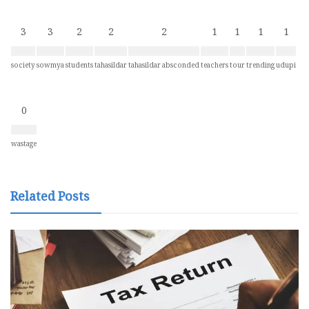
3
3
2
2
2
1
1
1
1
society
sowmya
students
tahasildar
tahasildar absconded
teachers
tour
trending
udupi
0
wastage
Related Posts