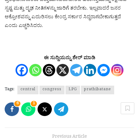
ಪ್ರತಿಭಟನಾಕಾರರು ಒತ್ತಾಯಿಸಿದರು.ದೇಶದ ಹಿತಾಸಕ್ತಿಯನ್ನು ರಕ್ಷಿಸುವ
ಸ್ಪಷ್ಟ ಮತ್ತು ದೃಢ ನೀತಿಗಳನ್ನು ಜಾರಿಗೆ ತರಬೇಕು. ಇಲ್ಲವಾದರೆ ಜನರ
ಆಕ್ರೋಶವನ್ನು ಎದುರಿಸಲು ಕೇಂದ್ರ ಸರ್ಕಾರ ಸಿದ್ಧರಾಗಬೇಕಾಗುತ್ತದೆ
ಎಂದು ಎಚ್ಚರಿಸಿದರು.
ಈ ಸುದ್ದಿಯನ್ನು ಶೇರ್ ಮಾಡಿ
Tags:
central
congress
LPG
prathibatane
6
1
Previous Article