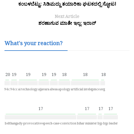
ಕಂಬಳಬೆಟ್ಟು: ಸಿಡಿಮದ್ದು ತಯಾರಿಕಾ ಘಟಕದಲ್ಲಿ ಸ್ಫೋಟ!
Next Article
ಶರಣಾಗುವ ಮಾತೇ ಇಲ್ಲ: ಇರಾನ್
What's your reaction?
20
19
19
19
19
18
18
18
94c
94cc
ai technology
ajjavara
alwas
apology
artificial intelegence
avg
17
17
17
17
belthangady-provocative-speech-case-conviction
bihar minister
bjp
bjp leader