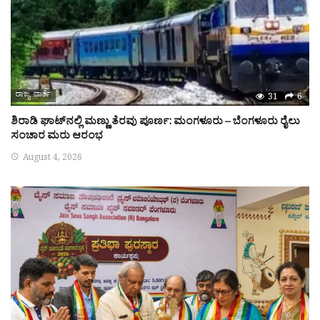
ರಾಜ್ಯ ವಾರ್ತೆ
31
6
ಶಿರಾಡಿ ಘಾಟ್‌ನಲ್ಲಿ ಮಣ್ಣು ತೆರವು ಪೂರ್ಣ: ಮಂಗಳೂರು – ಬೆಂಗಳೂರು ರೈಲು
ಸಂಚಾರ ಮರು ಆರಂಭ
August 4, 2026