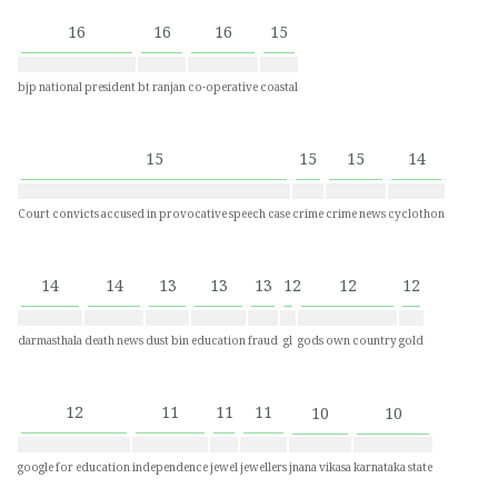
16
16
16
15
bjp national president
bt ranjan
co-operative
coastal
15
15
15
14
Court convicts accused in provocative speech case
crime
crime news
cyclothon
14
14
13
13
13
12
12
12
darmasthala
death news
dust bin
education
fraud
gl
gods own country
gold
12
11
11
11
10
10
google for education
independence
jewel
jewellers
jnana vikasa
karnataka state