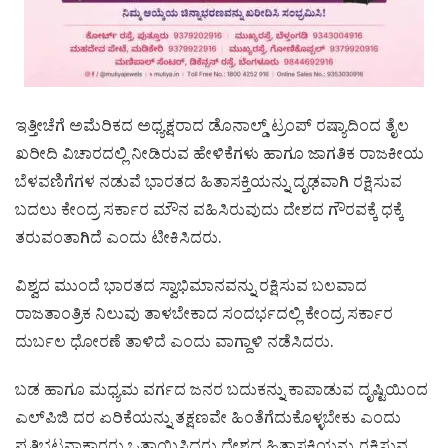
ಇತ್ತೀಚೆಗೆ ಅಮೆರಿಕದ ಅಧ್ಯಕ್ಷರಾದ ಡೊನಾಲ್ಡ್ ಟ್ರಂಪ್ ರಷ್ಯಾದಿಂದ ತೈಲ
ಖರೀದಿ ವಿಚಾರದಲ್ಲಿ ನೀಡಿರುವ ಹೇಳಿಕೆಗಳು ಹಾಗೂ ಜಾಗತಿಕ ರಾಜಕೀಯ
ಬೆಳವಣಿಗೆಗಳ ನಡುವೆ ಭಾರತದ ಹಿತಾಸಕ್ತಿಯನ್ನು ದೃಢವಾಗಿ ರಕ್ಷಿಸುವ
ಬದಲು ಕೇಂದ್ರ ಸರ್ಕಾರ ಮೌನ ವಹಿಸಿರುವುದು ದೇಶದ ಗೌರವಕ್ಕೆ ಧಕ್ಕೆ
ತರುವಂತಾಗಿದೆ ಎಂದು ಟೀಕಿಸಿದರು.
ವಿಶ್ವದ ಮುಂದೆ ಭಾರತದ ಸ್ವಾಭಿಮಾನವನ್ನು ರಕ್ಷಿಸುವ ಬಲವಾದ
ರಾಜತಾಂತ್ರಿಕ ನಿಲುವು ತಾಳಬೇಕಾದ ಸಂದರ್ಭದಲ್ಲಿ ಕೇಂದ್ರ ಸರ್ಕಾರ
ದುರ್ಬಲ ಧೋರಣೆ ತಾಳಿದೆ ಎಂದು ವಾಗ್ದಾಳಿ ನಡೆಸಿದರು.
ಬಡ ಹಾಗೂ ಮಧ್ಯಮ ವರ್ಗದ ಜನರ ಬದುಕನ್ನು ಕಾಪಾಡುವ ದೃಷ್ಟಿಯಿಂದ
ಎಲ್‌ಪಿಜಿ ದರ ಏರಿಕೆಯನ್ನು ತಕ್ಷಣವೇ ಹಿಂತೆಗೆದುಕೊಳ್ಳಬೇಕು ಎಂದು