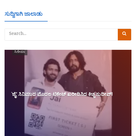
ಸುದ್ದಿಗಾಗಿ ಜಾಲಾಡು
ಸಿನೇಮಾ
`ಜೈ’ ಸಿನಿಮಾದ ಮೊದಲ ಟಿಕೇಟ್ ಖರೀದಿಸಿದ ಕಿಚ್ಚ ಸುದೀಪ್!