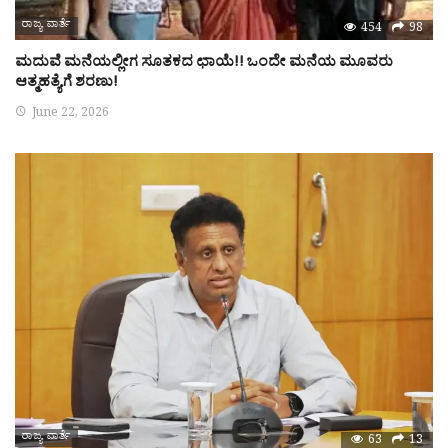
ರಾಜ್ಯ ವಾರ್ತೆ
454
98
ಮದುವೆ ಮನೆಯಲ್ಲೀಗ ಸೂತಕದ ಛಾಯೆ!! ಒಂದೇ ಮನೆಯ ಮೂವರು
ಆತ್ಮಹತ್ಯೆಗೆ ಶರಣು!
June 22, 2026
ರಾಜ್ಯ ವಾರ್ತೆ
63
13