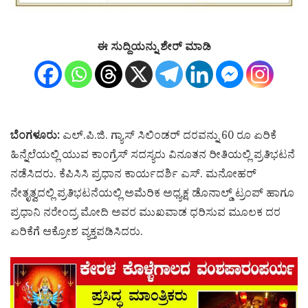
ಈ ಸುದ್ದಿಯನ್ನು ಶೇರ್ ಮಾಡಿ
ಬೆಂಗಳೂರು
:
ಎಲ್.ಪಿ.ಜಿ. ಗ್ಯಾಸ್ ಸಿಲಿಂಡರ್ ದರವನ್ನು 60 ರೂ ಏರಿಕೆ
ಹಿನ್ನೆಲೆಯಲ್ಲಿ ಯುವ ಕಾಂಗ್ರೆಸ್ ಸದಸ್ಯರು ವಿನೂತನ ರೀತಿಯಲ್ಲಿ ಪ್ರತಿಭಟನೆ
ನಡೆಸಿದರು. ಕೆಪಿಸಿಸಿ ಪ್ರಧಾನ ಕಾರ್ಯದರ್ಶಿ ಎಸ್. ಮನೋಹರ್
ನೇತೃತ್ವದಲ್ಲಿ ಪ್ರತಿಭಟನೆಯಲ್ಲಿ ಅಮೆರಿಕ ಅಧ್ಯಕ್ಷ ಡೊನಾಲ್ಡ್ ಟ್ರಂಪ್ ಹಾಗೂ
ಪ್ರಧಾನಿ ನರೇಂದ್ರ ಮೋದಿ ಅವರ ಮುಖವಾಡ ಧರಿಸುವ ಮೂಲಕ ದರ
ಏರಿಕೆಗೆ ಆಕ್ರೋಶ ವ್ಯಕ್ತಪಡಿಸಿದರು.