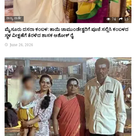
ರಾಜ್ಯ ವಾರ್ತೆ
74
15
ಮೈಸೂರು ದಸರಾ ಕಂಬಳ: ತಾಯಿ ಚಾಮುಂಡೇಶ್ವರಿಗೆ ಪೂಜೆ ಸಲ್ಲಿಸಿ ಕಂಬಳದ
ಸ್ಥಳ ವೀಕ್ಷಣೆಗೆ ತೆರಳಿದ ಶಾಸಕ ಅಶೋಕ್ ರೈ
June 26, 2026