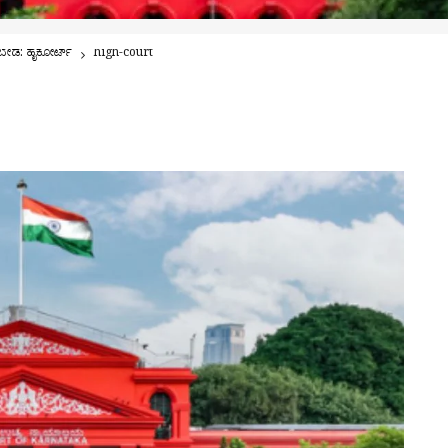
 ಬೇಡ: ಹೈಕೋರ್ಟ್
high-court