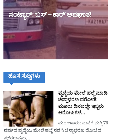
ಸಂಟ್ಯಾರ್: ಬಸ್ – ಕಾರ್ ಅಪಘಾತ!
ಹೊಸ ಸುದ್ದಿಗಳು
ವೃದ್ಧೆಯ ಮೇಲೆ ಹಲ್ಲೆ ಮಾಡಿ
ಚಿನ್ನಾಭರಣ ದರೋಡೆ:
ಮೂರು ದಿನದಲ್ಲೇ ಇಬ್ಬರು
ಆರೋಪಿಗಳ…
ಮಂಗಳೂರು: ಮನೆಗೆ ನುಗ್ಗಿ 76
ವರ್ಷದ ವೃದ್ಧೆಯ ಮೇಲೆ ಹಲ್ಲೆ ನಡೆಸಿ ಚಿನ್ನಾಭರಣ ದೋಚಿದ
ಪ್ರಕರಣವನ್ನು…