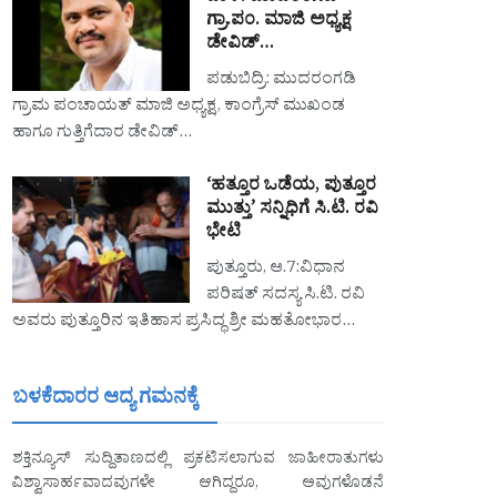
ಗ್ರಾ.ಪಂ. ಮಾಜಿ ಅಧ್ಯಕ್ಷ
ಡೇವಿಡ್…
ಪಡುಬಿದ್ರಿ: ಮುದರಂಗಡಿ
ಗ್ರಾಮ ಪಂಚಾಯತ್ ಮಾಜಿ ಅಧ್ಯಕ್ಷ, ಕಾಂಗ್ರೆಸ್ ಮುಖಂಡ
ಹಾಗೂ ಗುತ್ತಿಗೆದಾರ ಡೇವಿಡ್…
‘ಹತ್ತೂರ ಒಡೆಯ, ಪುತ್ತೂರ
ಮುತ್ತು’ ಸನ್ನಿಧಿಗೆ ಸಿ.ಟಿ. ರವಿ
ಭೇಟಿ
ಪುತ್ತೂರು, ಆ.7:ವಿಧಾನ
ಪರಿಷತ್ ಸದಸ್ಯ ಸಿ.ಟಿ. ರವಿ
ಅವರು ಪುತ್ತೂರಿನ ಇತಿಹಾಸ ಪ್ರಸಿದ್ಧ ಶ್ರೀ ಮಹತೋಭಾರ…
ಬಳಕೆದಾರರ ಆದ್ಯ ಗಮನಕ್ಕೆ
ಶಕ್ತಿನ್ಯೂಸ್ ಸುದ್ದಿತಾಣದಲ್ಲಿ ಪ್ರಕಟಿಸಲಾಗುವ ಜಾಹೀರಾತುಗಳು
ವಿಶ್ವಾಸಾರ್ಹವಾದವುಗಳೇ ಆಗಿದ್ದರೂ, ಅವುಗಳೊಡನೆ