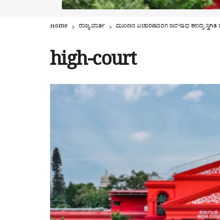
Home
ರಾಜ್ಯ ವಾರ್ತೆ
ಮುಂದಿನ ವಿಚಾರಣೆವರೆಗೆ ಜನೌಷಧ ಕೇಂದ್ರ ಸ್ಥಗಿತ
high-court