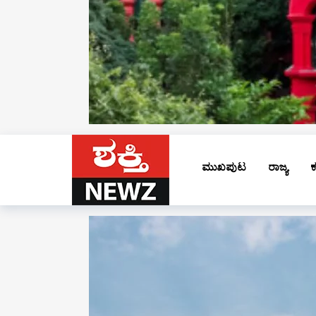
ಮುಖಪುಟ
ರಾಜ್ಯ
ಕ