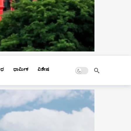
Dark mode
ಾಧ
ಧಾರ್ಮಿಕ
ವಿಶೇಷ