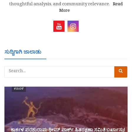
thoughtful analysis, and community relevance.
Read
More
ಸುದ್ದಿಗಾಗಿ ಜಾಲಾಡು
ಕರಾವಳಿ
ಕಾರ್ಕಳ ಪರಶುರಾಮ ಥೀಮ್ ಪಾರ್ಕ್ ಹಿತರಕ್ಷಣಾ ಸಮಿತಿ ಬರ್ಖಾಸ್ತು!