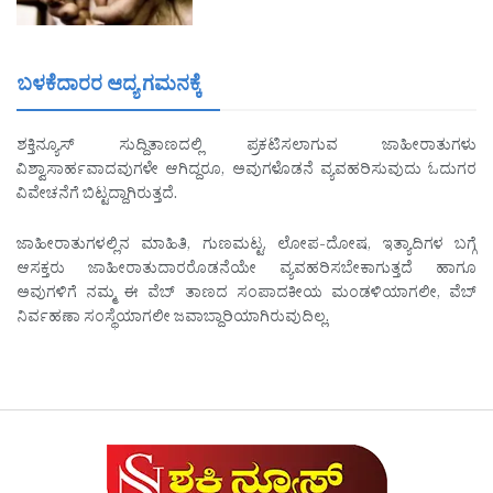
ಬಳಕೆದಾರರ ಆದ್ಯ ಗಮನಕ್ಕೆ
ಶಕ್ತಿನ್ಯೂಸ್ ಸುದ್ದಿತಾಣದಲ್ಲಿ ಪ್ರಕಟಿಸಲಾಗುವ ಜಾಹೀರಾತುಗಳು
ವಿಶ್ವಾಸಾರ್ಹವಾದವುಗಳೇ ಆಗಿದ್ದರೂ, ಅವುಗಳೊಡನೆ ವ್ಯವಹರಿಸುವುದು ಓದುಗರ
ವಿವೇಚನೆಗೆ ಬಿಟ್ಟದ್ದಾಗಿರುತ್ತದೆ.
ಜಾಹೀರಾತುಗಳಲ್ಲಿನ ಮಾಹಿತಿ, ಗುಣಮಟ್ಟ, ಲೋಪ-ದೋಷ, ಇತ್ಯಾದಿಗಳ ಬಗ್ಗೆ
ಆಸಕ್ತರು ಜಾಹೀರಾತುದಾರರೊಡನೆಯೇ ವ್ಯವಹರಿಸಬೇಕಾಗುತ್ತದೆ ಹಾಗೂ
ಅವುಗಳಿಗೆ ನಮ್ಮ ಈ ವೆಬ್ ತಾಣದ ಸಂಪಾದಕೀಯ ಮಂಡಳಿಯಾಗಲೀ, ವೆಬ್
ನಿರ್ವಹಣಾ ಸಂಸ್ಥೆಯಾಗಲೀ ಜವಾಬ್ದಾರಿಯಾಗಿರುವುದಿಲ್ಲ.