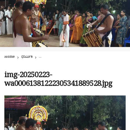
Home
ಧಾರ್ಮಿಕ
ಕರ್ಮಲ ಶ್ರೀ ದುರ್ಗಾಪರಮೇಶ್ವರಿ ದೇವಸ್ಥಾನದಲ್ಲಿ ಉತ್ಸವ, ದರ್ಶನ ಬಲಿ |ಇಂದು
img-20250223-
wa00061381222305341889528.jpg