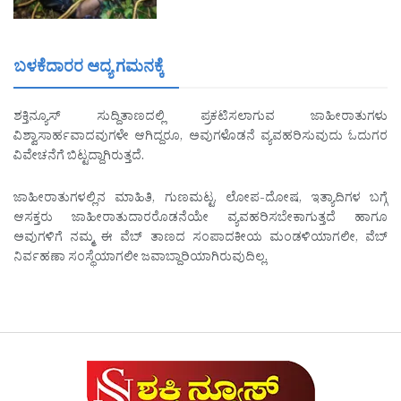
ಬಳಕೆದಾರರ ಆದ್ಯ ಗಮನಕ್ಕೆ
ಶಕ್ತಿನ್ಯೂಸ್ ಸುದ್ದಿತಾಣದಲ್ಲಿ ಪ್ರಕಟಿಸಲಾಗುವ ಜಾಹೀರಾತುಗಳು
ವಿಶ್ವಾಸಾರ್ಹವಾದವುಗಳೇ ಆಗಿದ್ದರೂ, ಅವುಗಳೊಡನೆ ವ್ಯವಹರಿಸುವುದು ಓದುಗರ
ವಿವೇಚನೆಗೆ ಬಿಟ್ಟದ್ದಾಗಿರುತ್ತದೆ.
ಜಾಹೀರಾತುಗಳಲ್ಲಿನ ಮಾಹಿತಿ, ಗುಣಮಟ್ಟ, ಲೋಪ-ದೋಷ, ಇತ್ಯಾದಿಗಳ ಬಗ್ಗೆ
ಆಸಕ್ತರು ಜಾಹೀರಾತುದಾರರೊಡನೆಯೇ ವ್ಯವಹರಿಸಬೇಕಾಗುತ್ತದೆ ಹಾಗೂ
ಅವುಗಳಿಗೆ ನಮ್ಮ ಈ ವೆಬ್ ತಾಣದ ಸಂಪಾದಕೀಯ ಮಂಡಳಿಯಾಗಲೀ, ವೆಬ್
ನಿರ್ವಹಣಾ ಸಂಸ್ಥೆಯಾಗಲೀ ಜವಾಬ್ದಾರಿಯಾಗಿರುವುದಿಲ್ಲ.