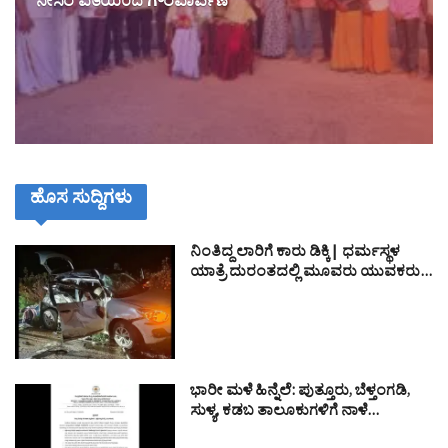
ನೇಸರ ವತಿಯಿಂದ ಗೌರವಾರ್ಪಣೆ
ಹೊಸ ಸುದ್ದಿಗಳು
ನಿಂತಿದ್ದ ಲಾರಿಗೆ ಕಾರು ಡಿಕ್ಕಿ| ಧರ್ಮಸ್ಥಳ
ಯಾತ್ರೆ ದುರಂತದಲ್ಲಿ ಮೂವರು ಯುವಕರು…
ಭಾರೀ ಮಳೆ ಹಿನ್ನೆಲೆ: ಪುತ್ತೂರು, ಬೆಳ್ತಂಗಡಿ,
ಸುಳ್ಯ, ಕಡಬ ತಾಲೂಕುಗಳಿಗೆ ನಾಳೆ…