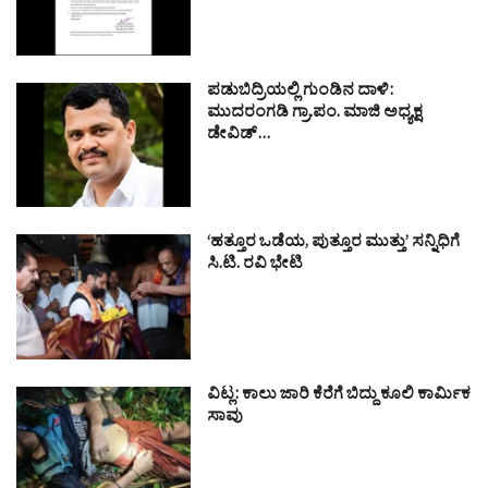
ಪಡುಬಿದ್ರಿಯಲ್ಲಿ ಗುಂಡಿನ ದಾಳಿ:
ಮುದರಂಗಡಿ ಗ್ರಾ.ಪಂ. ಮಾಜಿ ಅಧ್ಯಕ್ಷ
ಡೇವಿಡ್…
‘ಹತ್ತೂರ ಒಡೆಯ, ಪುತ್ತೂರ ಮುತ್ತು’ ಸನ್ನಿಧಿಗೆ
ಸಿ.ಟಿ. ರವಿ ಭೇಟಿ
ವಿಟ್ಲ: ಕಾಲು ಜಾರಿ ಕೆರೆಗೆ ಬಿದ್ದು ಕೂಲಿ ಕಾರ್ಮಿಕ
ಸಾವು