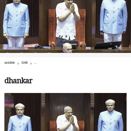
Home
ದೇಶ
ಮಳೆಗಾಲದ ಕಲಾಪದ ಮೊದಲ ದಿನವೇ ಸಭಾಪತಿಯಾಗಿರುವ ಉಪರಾಷ್ಟ್ರಪತಿ ಜಗದೀಪ್ 
dhankar