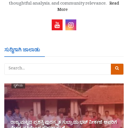
thoughtful analysis, and community relevance.
Read
More
ಸುದ್ದಿಗಾಗಿ ಜಾಲಾಡು
ಸ್ಥಳೀಯ
ರಾಜ್ಯ ಮಟ್ಟದ ಪ್ರಶಸ್ತಿ ಪುರಸ್ಕೃತ ಸುಬ್ರಾಯ ಭಟ್ ನೀರ್ಕಜೆ ಅವರಿಗೆ