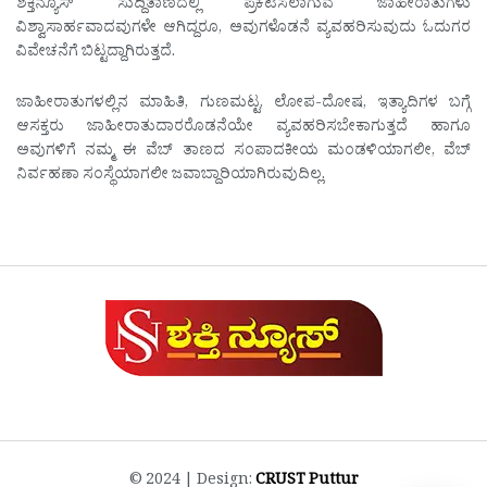
ಶಕ್ತಿನ್ಯೂಸ್ ಸುದ್ದಿತಾಣದಲ್ಲಿ ಪ್ರಕಟಿಸಲಾಗುವ ಜಾಹೀರಾತುಗಳು
ವಿಶ್ವಾಸಾರ್ಹವಾದವುಗಳೇ ಆಗಿದ್ದರೂ, ಅವುಗಳೊಡನೆ ವ್ಯವಹರಿಸುವುದು ಓದುಗರ
ವಿವೇಚನೆಗೆ ಬಿಟ್ಟದ್ದಾಗಿರುತ್ತದೆ.
ಜಾಹೀರಾತುಗಳಲ್ಲಿನ ಮಾಹಿತಿ, ಗುಣಮಟ್ಟ, ಲೋಪ-ದೋಷ, ಇತ್ಯಾದಿಗಳ ಬಗ್ಗೆ
ಆಸಕ್ತರು ಜಾಹೀರಾತುದಾರರೊಡನೆಯೇ ವ್ಯವಹರಿಸಬೇಕಾಗುತ್ತದೆ ಹಾಗೂ
ಅವುಗಳಿಗೆ ನಮ್ಮ ಈ ವೆಬ್ ತಾಣದ ಸಂಪಾದಕೀಯ ಮಂಡಳಿಯಾಗಲೀ, ವೆಬ್
ನಿರ್ವಹಣಾ ಸಂಸ್ಥೆಯಾಗಲೀ ಜವಾಬ್ದಾರಿಯಾಗಿರುವುದಿಲ್ಲ.
© 2024 | Design:
CRUST Puttur