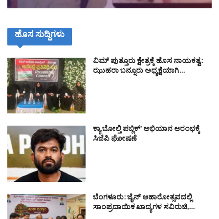
ಹೊಸ ಸುದ್ದಿಗಳು
ವಿಮ್ ಪುತ್ತೂರು ಕ್ಷೇತ್ರಕ್ಕೆ ಹೊಸ ನಾಯಕತ್ವ:
ಝುಹರಾ ಬನ್ನೂರು ಅಧ್ಯಕ್ಷೆಯಾಗಿ…
ಕ್ಯಾ ಬೋಲ್ತಿ ಪಬ್ಲಿಕ್’ ಅಭಿಯಾನ ಆರಂಭಕ್ಕೆ
ಸಿಜೆಪಿ ಘೋಷಣೆ
ಬೆಂಗಳೂರು: ಜೈನ್ ಆಹಾರೋತ್ಸವದಲ್ಲಿ
ಸಾಂಪ್ರದಾಯಿಕ ಖಾದ್ಯಗಳ ಸವಿರುಚಿ,…