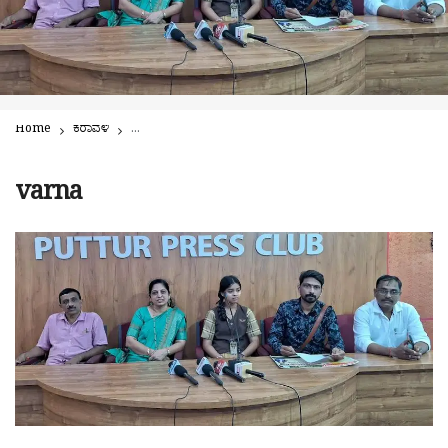
Home
ಕರಾವಳಿ
ಡಿ. 6 -7ರಂದು ಪುತ್ತೂರಿನಲ್ಲಿ ಗಾಂಧಾರಿ ವಿದ್ಯೆಯ ಪ್ರಯೋಗ! ವರ್ಣಕುಟೀರದ ವ
varna