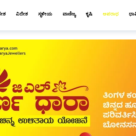
ದೇಶ
ವಿದೇಶ
ಸ್ಥಳೀಯ
ವಾಣಿಜ್ಯ
ಕೃಷಿ
ಅಪರಾಧ
ಧಾರ