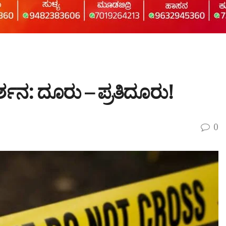
ರ್ಶನ: ದೂರು – ಪ್ರತಿದೂರು!
0