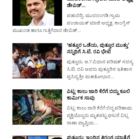
ಡೇವಿಡ್…
ಪಡುಬಿದ್ರಿ: ಮುದರಂಗಡಿ ಗ್ರಾಮ
ಪಂಚಾಯತ್ ಮಾಜಿ ಅಧ್ಯಕ್ಷ, ಕಾಂಗ್ರೆಸ್
ಮುಖಂಡ ಹಾಗೂ ಗುತ್ತಿಗೆದಾರ ಡೇವಿಡ್…
‘ಹತ್ತೂರ ಒಡೆಯ, ಪುತ್ತೂರ ಮುತ್ತು’
ಸನ್ನಿಧಿಗೆ ಸಿ.ಟಿ. ರವಿ ಭೇಟಿ
ಪುತ್ತೂರು, ಆ.7:ವಿಧಾನ ಪರಿಷತ್ ಸದಸ್ಯ
ಸಿ.ಟಿ. ರವಿ ಅವರು ಪುತ್ತೂರಿನ ಇತಿಹಾಸ
ಪ್ರಸಿದ್ಧ ಶ್ರೀ ಮಹತೋಭಾರ…
ವಿಟ್ಲ: ಕಾಲು ಜಾರಿ ಕೆರೆಗೆ ಬಿದ್ದು ಕೂಲಿ
ಕಾರ್ಮಿಕ ಸಾವು
ವಿಟ್ಲ: ಕಾಲು ಜಾರಿ ಕೆರೆಗೆ ಬಿದ್ದ ಪರಿಣಾಮ
ವ್ಯಕ್ತಿಯೊಬ್ಬರು ಮೃತಪಟ್ಟ ಘಟನೆ ವಿಟ್ಲ
ಠಾಣಾ ವ್ಯಾಪ್ತಿಯ…
ಪುತ್ತೂರು: ಇಂದಿನ ತಿರಂಗ ಯಾತ್ರೆಗೆ