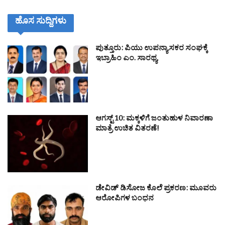
ಹೊಸ ಸುದ್ದಿಗಳು
ಪುತ್ತೂರು: ಪಿಯು ಉಪನ್ಯಾಸಕರ ಸಂಘಕ್ಕೆ
ಇಬ್ರಾಹಿಂ ಎಂ. ಸಾರಥ್ಯ
ಆಗಸ್ಟ್ 10: ಮಕ್ಕಳಿಗೆ ಜಂತುಹುಳ ನಿವಾರಣಾ
ಮಾತ್ರೆ ಉಚಿತ ವಿತರಣೆ!
ಡೇವಿಡ್ ಡಿಸೋಜ ಕೊಲೆ ಪ್ರಕರಣ: ಮೂವರು
ಆರೋಪಿಗಳ ಬಂಧನ