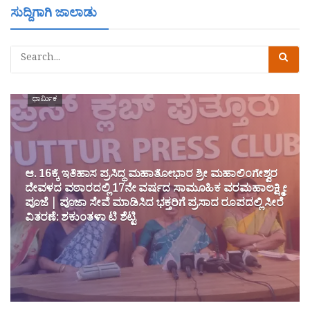
ಸುದ್ದಿಗಾಗಿ ಜಾಲಾಡು
ಧಾರ್ಮಿಕ
ಆ. 16ಕ್ಕೆ ಇತಿಹಾಸ ಪ್ರಸಿದ್ಧ ಮಹಾತೋಭಾರ ಶ್ರೀ ಮಹಾಲಿಂಗೇಶ್ವರ
ದೇವಳದ ವಠಾರದಲ್ಲಿ 17ನೇ ವರ್ಷದ ಸಾಮೂಹಿಕ ವರಮಹಾಲಕ್ಷ್ಮೀ
ಪೂಜೆ | ಪೂಜಾ ಸೇವೆ ಮಾಡಿಸಿದ ಭಕ್ತರಿಗೆ ಪ್ರಸಾದ ರೂಪದಲ್ಲಿ ಸೀರೆ
ವಿತರಣೆ: ಶಕುಂತಳಾ ಟಿ ಶೆಟ್ಟಿ