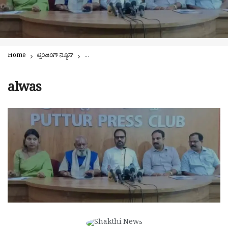
Home
ಟ್ರೆಂಡಿಂಗ್ ನ್ಯೂಸ್
ಆಳ್ವಾಸ್ ನುಡಿಸಿರಿ ವಿರಾಸತ್: ನ.16ಕ್ಕೆ ಪುತ್ತೂರಿನಲ್ಲಿ ಜನಸಾಗರ ನಿರೀಕ
alwas