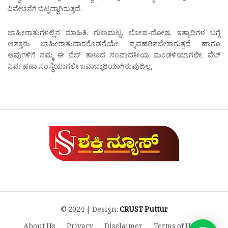
ವಿವೇಚನೆಗೆ ಬಿಟ್ಟದ್ದಾಗಿರುತ್ತದೆ.
ಜಾಹೀರಾತುಗಳಲ್ಲಿನ ಮಾಹಿತಿ, ಗುಣಮಟ್ಟ, ಲೋಪ-ದೋಷ, ಇತ್ಯಾದಿಗಳ ಬಗ್ಗೆ
ಆಸಕ್ತರು ಜಾಹೀರಾತುದಾರರೊಡನೆಯೇ ವ್ಯವಹರಿಸಬೇಕಾಗುತ್ತದೆ ಹಾಗೂ
ಅವುಗಳಿಗೆ ನಮ್ಮ ಈ ವೆಬ್ ತಾಣದ ಸಂಪಾದಕೀಯ ಮಂಡಳಿಯಾಗಲೀ, ವೆಬ್
ನಿರ್ವಹಣಾ ಸಂಸ್ಥೆಯಾಗಲೀ ಜವಾಬ್ದಾರಿಯಾಗಿರುವುದಿಲ್ಲ.
© 2024 | Design:
CRUST Puttur
About Us
Privacy
Disclaimer
Terms of Use