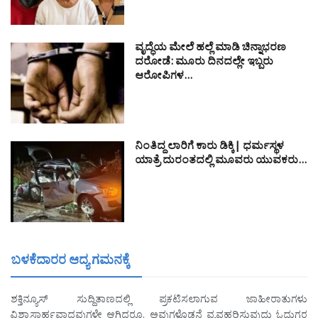
ವೃದ್ಧೆಯ ಮೇಲೆ ಹಲ್ಲೆ ಮಾಡಿ ಚಿನ್ನಾಭರಣ
ದರೋಡೆ: ಮೂರು ದಿನದಲ್ಲೇ ಇಬ್ಬರು
ಆರೋಪಿಗಳ…
ನಿಂತಿದ್ದ ಲಾರಿಗೆ ಕಾರು ಡಿಕ್ಕಿ| ಧರ್ಮಸ್ಥಳ
ಯಾತ್ರೆ ದುರಂತದಲ್ಲಿ ಮೂವರು ಯುವಕರು…
ಬಳಕೆದಾರರ ಆದ್ಯ ಗಮನಕ್ಕೆ
ಶಕ್ತಿನ್ಯೂಸ್ ಸುದ್ದಿತಾಣದಲ್ಲಿ ಪ್ರಕಟಿಸಲಾಗುವ ಜಾಹೀರಾತುಗಳು
ವಿಶ್ವಾಸಾರ್ಹವಾದವುಗಳೇ ಆಗಿದ್ದರೂ, ಅವುಗಳೊಡನೆ ವ್ಯವಹರಿಸುವುದು ಓದುಗರ