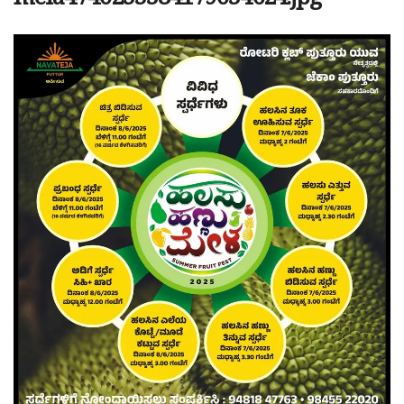
mela4740233384179034624.jpg