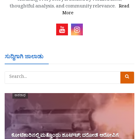
ensuring every story is backed by verified facts,
thoughtful analysis, and community relevance.
Read
More
ಸುದ್ದಿಗಾಗಿ ಜಾಲಾಡು
ಅಪರಾಧ
ಕೋಟೆಕಾರಿನಲ್ಲಿ ಮತ್ತೊಂದು ಶೂಟೌಟ್‌; ದರೋಡೆ ಆರೋಪಿಗೆ