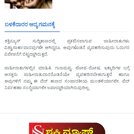
ಬಳಕೆದಾರರ ಆದ್ಯ ಗಮನಕ್ಕೆ
ಶಕ್ತಿನ್ಯೂಸ್ ಸುದ್ದಿತಾಣದಲ್ಲಿ ಪ್ರಕಟಿಸಲಾಗುವ ಜಾಹೀರಾತುಗಳು
ವಿಶ್ವಾಸಾರ್ಹವಾದವುಗಳೇ ಆಗಿದ್ದರೂ, ಅವುಗಳೊಡನೆ ವ್ಯವಹರಿಸುವುದು ಓದುಗರ
ವಿವೇಚನೆಗೆ ಬಿಟ್ಟದ್ದಾಗಿರುತ್ತದೆ.
ಜಾಹೀರಾತುಗಳಲ್ಲಿನ ಮಾಹಿತಿ, ಗುಣಮಟ್ಟ, ಲೋಪ-ದೋಷ, ಇತ್ಯಾದಿಗಳ ಬಗ್ಗೆ
ಆಸಕ್ತರು ಜಾಹೀರಾತುದಾರರೊಡನೆಯೇ ವ್ಯವಹರಿಸಬೇಕಾಗುತ್ತದೆ ಹಾಗೂ
ಅವುಗಳಿಗೆ ನಮ್ಮ ಈ ವೆಬ್ ತಾಣದ ಸಂಪಾದಕೀಯ ಮಂಡಳಿಯಾಗಲೀ, ವೆಬ್
ನಿರ್ವಹಣಾ ಸಂಸ್ಥೆಯಾಗಲೀ ಜವಾಬ್ದಾರಿಯಾಗಿರುವುದಿಲ್ಲ.