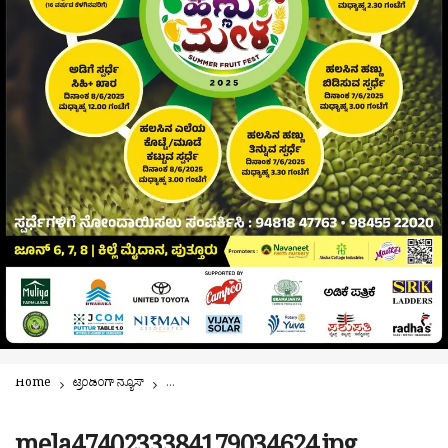
Home
ಟ್ರೆಂಡಿಂಗ್ ನ್ಯೂಸ್
ಈ ಬಾರಿಯ ಹಲಸು – ಹಣ್ಣು ಮೇಳದಲ್ಲಿ ಆಯೋಜನೆಗೊಂಡಿವೆ ಹಲವು ಸ