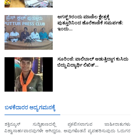
ಆಗಸ್ಟ್ 9ರಂದು ಮಾಣಿಲ ಕ್ಷೇತ್ರಕ್ಕೆ
ಪುತ್ತೂರಿನಿಂದ ಹೊರೆಕಾಣಿಕೆ ಸಮರ್ಪಣೆ:
ಇಂದು…
ಸೂರಿಂಜೆ: ವಾಲಿಬಾಲ್ ಆಡುತ್ತಿದ್ದಾಗ ಕುಸಿದು
ಬಿದ್ದು ವಿದ್ಯಾರ್ಥಿ ಲಿಖಿತ್…
ಬಳಕೆದಾರರ ಆದ್ಯ ಗಮನಕ್ಕೆ
ಶಕ್ತಿನ್ಯೂಸ್ ಸುದ್ದಿತಾಣದಲ್ಲಿ ಪ್ರಕಟಿಸಲಾಗುವ ಜಾಹೀರಾತುಗಳು
ವಿಶ್ವಾಸಾರ್ಹವಾದವುಗಳೇ ಆಗಿದ್ದರೂ, ಅವುಗಳೊಡನೆ ವ್ಯವಹರಿಸುವುದು ಓದುಗರ