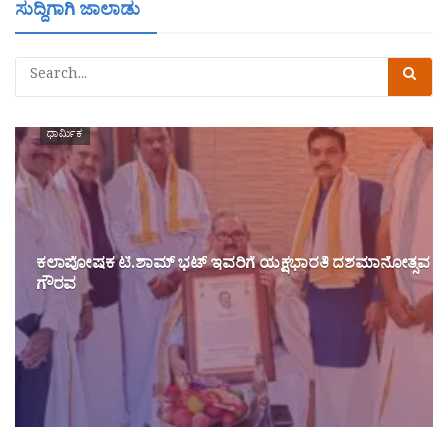
ಸುದ್ದಿಗಾಗಿ ಜಾಲಾಡು
ಧಾರ್ಮಿಕ
ಕಲಾಪೋಷಕ ಟಿ.ಶಾಮ್ ಭಟ್ ಇವರಿಗೆ ಯಕ್ಷಭಾರತಿ ದಶಮಾನೋತ್ಸವ
ಗೌರವ