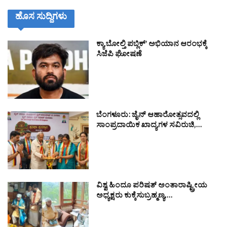
ಹೊಸ ಸುದ್ದಿಗಳು
ಕ್ಯಾ ಬೋಲ್ತಿ ಪಬ್ಲಿಕ್’ ಅಭಿಯಾನ ಆರಂಭಕ್ಕೆ
ಸಿಜೆಪಿ ಘೋಷಣೆ
ಬೆಂಗಳೂರು: ಜೈನ್ ಆಹಾರೋತ್ಸವದಲ್ಲಿ
ಸಾಂಪ್ರದಾಯಿಕ ಖಾದ್ಯಗಳ ಸವಿರುಚಿ,…
ವಿಶ್ವ ಹಿಂದೂ ಪರಿಷತ್ ಅಂತಾರಾಷ್ಟ್ರೀಯ
ಅಧ್ಯಕ್ಷರು ಕುಕ್ಕೆಸುಬ್ರಹ್ಮಣ್ಯ,…