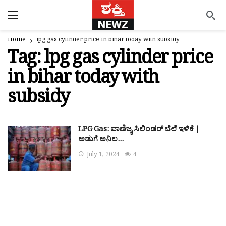
Home
lpg gas cylinder price in bihar today with subsidy
Tag:
lpg gas cylinder price
in bihar today with
subsidy
LPG Gas: ವಾಣಿಜ್ಯ ಸಿಲಿಂಡರ್ ಬೆಲೆ ಇಳಿಕೆ |
ಅಡುಗೆ ಅನಿಲ…
July 1, 2024
4