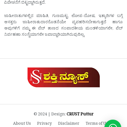
ವಿವೇಚನೆಗೆ ಬಿಟ್ಟದ್ದಾಗಿರುತ್ತದೆ.
ಜಾಹೀರಾತುಗಳಲ್ಲಿನ ಮಾಹಿತಿ, ಗುಣಮಟ್ಟ, ಲೋಪ-ದೋಷ, ಇತ್ಯಾದಿಗಳ ಬಗ್ಗೆ
ಆಸಕ್ತರು ಜಾಹೀರಾತುದಾರರೊಡನೆಯೇ ವ್ಯವಹರಿಸಬೇಕಾಗುತ್ತದೆ ಹಾಗೂ
ಅವುಗಳಿಗೆ ನಮ್ಮ ಈ ವೆಬ್ ತಾಣದ ಸಂಪಾದಕೀಯ ಮಂಡಳಿಯಾಗಲೀ, ವೆಬ್
ನಿರ್ವಹಣಾ ಸಂಸ್ಥೆಯಾಗಲೀ ಜವಾಬ್ದಾರಿಯಾಗಿರುವುದಿಲ್ಲ.
© 2024 | Design:
CRUST Puttur
About Us
Privacy
Disclaimer
Terms of Use