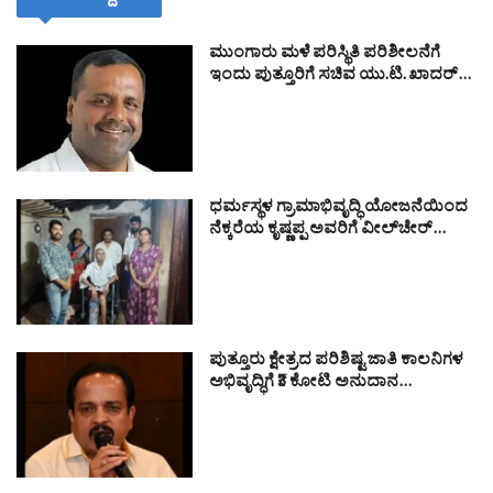
ಮುಂಗಾರು ಮಳೆ ಪರಿಸ್ಥಿತಿ ಪರಿಶೀಲನೆಗೆ
ಇಂದು ಪುತ್ತೂರಿಗೆ ಸಚಿವ ಯು.ಟಿ. ಖಾದರ್…
ಧರ್ಮಸ್ಥಳ ಗ್ರಾಮಾಭಿವೃದ್ಧಿ ಯೋಜನೆಯಿಂದ
ನೆಕ್ಕರೆಯ ಕೃಷ್ಣಪ್ಪ ಅವರಿಗೆ ವೀಲ್‌ಚೇರ್…
ಪುತ್ತೂರು ಕ್ಷೇತ್ರದ ಪರಿಶಿಷ್ಟ ಜಾತಿ ಕಾಲನಿಗಳ
ಅಭಿವೃದ್ಧಿಗೆ ₹3 ಕೋಟಿ ಅನುದಾನ…