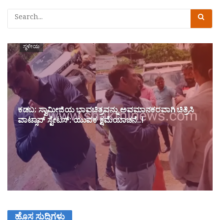
ಸ್ಥಳೀಯ
ಕಡಬ: ಸ್ವಾಮೀಜಿಯ ಭಾವಚಿತ್ರವನ್ನು ಅವಮಾನಕರವಾಗಿ ಚಿತ್ರಿಸಿ
ವಾಟ್ಸಾಪ್ ಸ್ಟೇಟಸ್: ಯುವಕ ಕ್ಷಮೆಯಾಚನೆ..!
ಹೊಸ ಸುದ್ದಿಗಳು