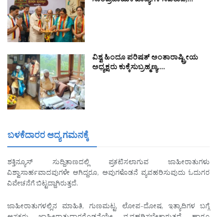
ಸಾಂಪ್ರದಾಯಿಕ ಖಾದ್ಯಗಳ ಸವಿರುಚಿ,…
ವಿಶ್ವ ಹಿಂದೂ ಪರಿಷತ್ ಅಂತಾರಾಷ್ಟ್ರೀಯ
ಅಧ್ಯಕ್ಷರು ಕುಕ್ಕೆಸುಬ್ರಹ್ಮಣ್ಯ,…
ಬಳಕೆದಾರರ ಆದ್ಯ ಗಮನಕ್ಕೆ
ಶಕ್ತಿನ್ಯೂಸ್ ಸುದ್ದಿತಾಣದಲ್ಲಿ ಪ್ರಕಟಿಸಲಾಗುವ ಜಾಹೀರಾತುಗಳು
ವಿಶ್ವಾಸಾರ್ಹವಾದವುಗಳೇ ಆಗಿದ್ದರೂ, ಅವುಗಳೊಡನೆ ವ್ಯವಹರಿಸುವುದು ಓದುಗರ
ವಿವೇಚನೆಗೆ ಬಿಟ್ಟದ್ದಾಗಿರುತ್ತದೆ.
ಜಾಹೀರಾತುಗಳಲ್ಲಿನ ಮಾಹಿತಿ, ಗುಣಮಟ್ಟ, ಲೋಪ-ದೋಷ, ಇತ್ಯಾದಿಗಳ ಬಗ್ಗೆ