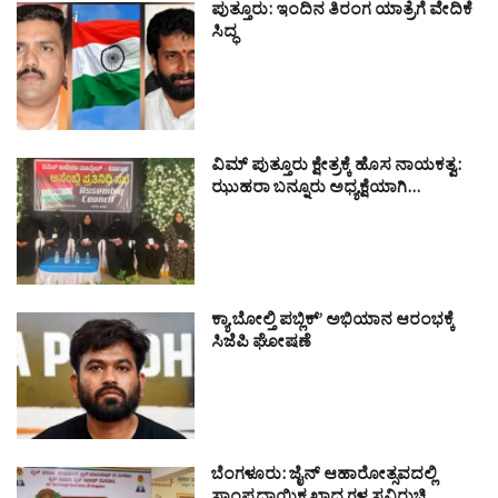
ಪುತ್ತೂರು: ಇಂದಿನ ತಿರಂಗ ಯಾತ್ರೆಗೆ ವೇದಿಕೆ
ಸಿದ್ಧ
ವಿಮ್ ಪುತ್ತೂರು ಕ್ಷೇತ್ರಕ್ಕೆ ಹೊಸ ನಾಯಕತ್ವ:
ಝುಹರಾ ಬನ್ನೂರು ಅಧ್ಯಕ್ಷೆಯಾಗಿ…
ಕ್ಯಾ ಬೋಲ್ತಿ ಪಬ್ಲಿಕ್’ ಅಭಿಯಾನ ಆರಂಭಕ್ಕೆ
ಸಿಜೆಪಿ ಘೋಷಣೆ
ಬೆಂಗಳೂರು: ಜೈನ್ ಆಹಾರೋತ್ಸವದಲ್ಲಿ