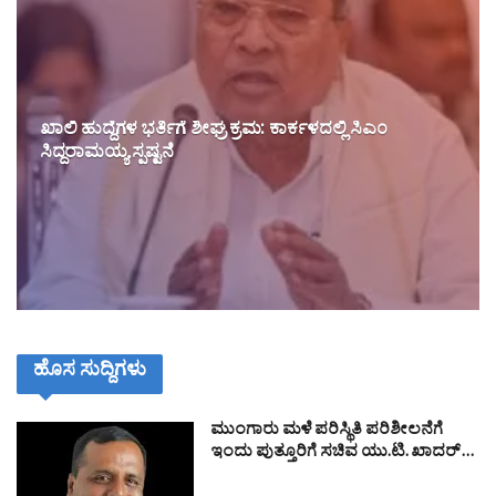
ಖಾಲಿ ಹುದ್ದೆಗಳ ಭರ್ತಿಗೆ ಶೀಘ್ರ ಕ್ರಮ: ಕಾರ್ಕಳದಲ್ಲಿ ಸಿಎಂ
ಸಿದ್ದರಾಮಯ್ಯ ಸ್ಪಷ್ಟನೆ
ಹೊಸ ಸುದ್ದಿಗಳು
ಮುಂಗಾರು ಮಳೆ ಪರಿಸ್ಥಿತಿ ಪರಿಶೀಲನೆಗೆ
ಇಂದು ಪುತ್ತೂರಿಗೆ ಸಚಿವ ಯು.ಟಿ. ಖಾದರ್…