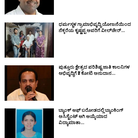
ಧರ್ಮಸ್ಥಳ ಗ್ರಾಮಾಭಿವೃದ್ಧಿ ಯೋಜನೆಯಿಂದ
ನೆಕ್ಕರೆಯ ಕೃಷ್ಣಪ್ಪ ಅವರಿಗೆ ವೀಲ್‌ಚೇರ್…
ಪುತ್ತೂರು ಕ್ಷೇತ್ರದ ಪರಿಶಿಷ್ಟ ಜಾತಿ ಕಾಲನಿಗಳ
ಅಭಿವೃದ್ಧಿಗೆ ₹3 ಕೋಟಿ ಅನುದಾನ…
ಬ್ಯಾಂಕ್ ಆಫ್ ಬರೋಡದಲ್ಲಿ ಬ್ಯಾಂಕಿಂಗ್
ಅಸಿಸ್ಟೆಂಟ್ ಆಗಿ ಆಯ್ಕೆಯಾದ
ವಿದ್ಯಾಮಾತಾ…