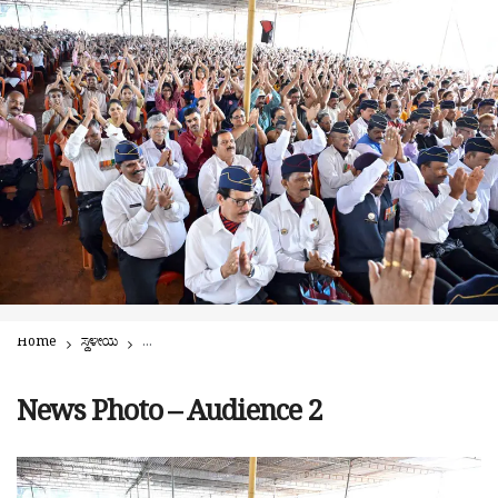
Home
ಸ್ಥಳೀಯ
ಪುತ್ತೂರಿನಲ್ಲಿ ಇತಿಹಾಸ ಬರೆದ ಕಾರ್ಗಿಲ್ ವಿಜಯೋತ್ಸವದ ಅಭೂತಪೂರ್ವ ಕಾ
News Photo – Audience 2