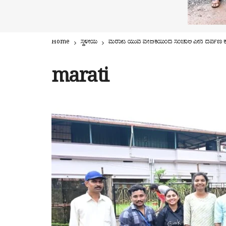
Home
ಸ್ಥಳೀಯ
ಮರಾಟಿ ಯುವ ವೇದಿಕೆಯಿಂದ ಸಂಚಾರಿ ಪೀನ ದರ್ಪಣ ಕ
marati