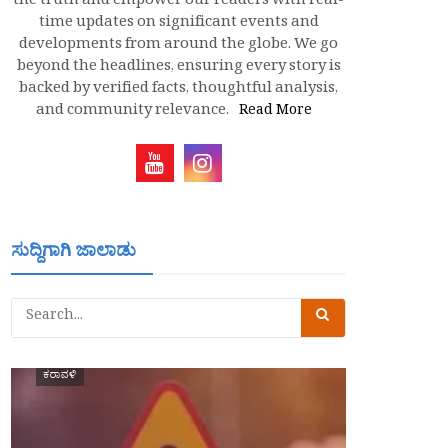
the truth and empower our readers with real-
time updates on significant events and
developments from around the globe. We go
beyond the headlines, ensuring every story is
backed by verified facts, thoughtful analysis,
and community relevance.
Read More
ಸುದ್ದಿಗಾಗಿ ಜಾಲಾಡು
ಕರಾವಳಿ