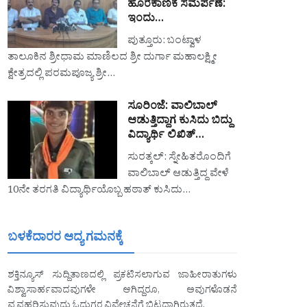
ಹೊರೆಕಾಣಿಕೆ ಸಮರ್ಪಣೆ:
ಇಂದು…
ಪುತ್ತೂರು: ಬಂಟ್ವಾಳ
ತಾಲೂಕಿನ ಶ್ರೀಧಾಮ ಮಾಣಿಲದ ಶ್ರೀ ದುರ್ಗಾ ಮಹಾಲಕ್ಷ್ಮೀ
ಕ್ಷೇತ್ರದಲ್ಲಿ ಪರಮಪೂಜ್ಯ ಶ್ರೀ…
ಸೂರಿಂಜೆ: ವಾಲಿಬಾಲ್
ಆಡುತ್ತಿದ್ದಾಗ ಕುಸಿದು ಬಿದ್ದು
ವಿದ್ಯಾರ್ಥಿ ಲಿಖಿತ್…
ಸುರತ್ಕಲ್: ಸ್ನೇಹಿತರೊಂದಿಗೆ
ವಾಲಿಬಾಲ್ ಆಡುತ್ತಿದ್ದ ವೇಳೆ
10ನೇ ತರಗತಿ ವಿದ್ಯಾರ್ಥಿಯೊಬ್ಬ ಹಠಾತ್ ಕುಸಿದು…
ಬಳಕೆದಾರರ ಆದ್ಯ ಗಮನಕ್ಕೆ
ಶಕ್ತಿನ್ಯೂಸ್ ಸುದ್ದಿತಾಣದಲ್ಲಿ ಪ್ರಕಟಿಸಲಾಗುವ ಜಾಹೀರಾತುಗಳು
ವಿಶ್ವಾಸಾರ್ಹವಾದವುಗಳೇ ಆಗಿದ್ದರೂ, ಅವುಗಳೊಡನೆ
ವ್ಯವಹರಿಸುವುದು ಓದುಗರ ವಿವೇಚನೆಗೆ ಬಿಟ್ಟದ್ದಾಗಿರುತ್ತದೆ.