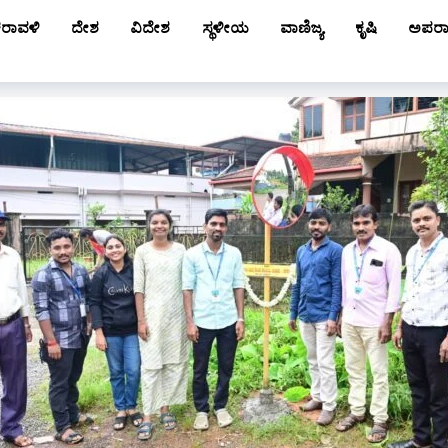
ರಾವಳಿ
ದೇಶ
ವಿದೇಶ
ಸ್ಥಳೀಯ
ವಾಣಿಜ್ಯ
ಕೃಷಿ
ಅಪರ