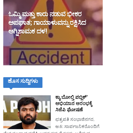
ಓಮ್ಮಿ ಮತ್ತು ಕಾರು ನಡುವೆ ಭೀಕರ
ಅಪಘಾತ; ಗಾಯಾಳುವನ್ನು ರಕ್ಷಿಸಿದ
ಅಗ್ನಿಶಾಮಕ ದಳ!
ಹೊಸ ಸುದ್ದಿಗಳು
ಕ್ಯಾ ಬೋಲ್ತಿ ಪಬ್ಲಿಕ್’
ಅಭಿಯಾನ ಆರಂಭಕ್ಕೆ
ಸಿಜೆಪಿ ಘೋಷಣೆ
ಛತ್ರಪತಿ ಸಂಭಾಜಿನಗರ,
ಆ.6: ಸಾರ್ವಜನಿಕರೊಂದಿಗೆ