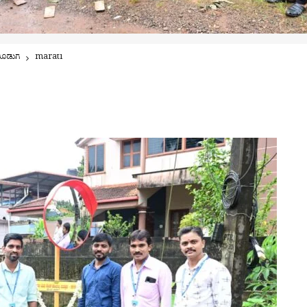
ೊಡುಗೆ
marati