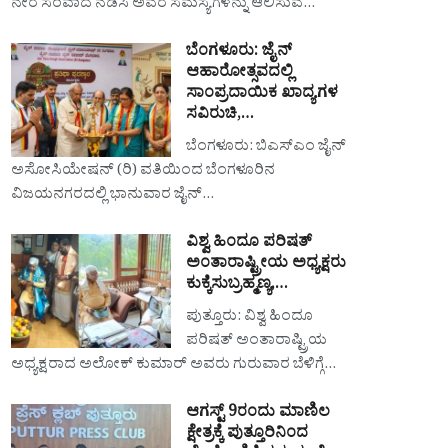
ನೇರ ಸಂವಾದ ನಡೆಸಿ ಅವರ ಸಮಸ್ಯೆಗಳನ್ನು ಆಲಿಸುವ…
ಬೆಂಗಳೂರು: ಜೈನ್
ಆಹಾರೋತ್ಸವದಲ್ಲಿ
ಸಾಂಪ್ರದಾಯಿಕ ಖಾದ್ಯಗಳ
ಸವಿರುಚಿ,…
ಬೆಂಗಳೂರು: ಬಿಎಸ್‌ಎಂ ಜೈನ್
ಅಸೋಸಿಯೇಷನ್ (ರಿ) ವತಿಯಿಂದ ಬೆಂಗಳೂರಿನ
ವಿಜಯನಗರದಲ್ಲಿ ಭಾನುವಾರ ಜೈನ್…
ವಿಶ್ವ ಹಿಂದೂ ಪರಿಷತ್
ಅಂತಾರಾಷ್ಟ್ರೀಯ ಅಧ್ಯಕ್ಷರು
ಕುಕ್ಕೆಸುಬ್ರಹ್ಮಣ್ಯ,…
ಪುತ್ತೂರು: ವಿಶ್ವ ಹಿಂದೂ
ಪರಿಷತ್ ಅಂತಾರಾಷ್ಟ್ರಿಯ
ಅಧ್ಯಕ್ಷರಾದ ಅಲೋಕ್ ಕುಮಾರ್ ಅವರು ಗುರುವಾರ ಬೆಳಿಗ್ಗೆ…
ಆಗಸ್ಟ್ 9ರಂದು ಮಾಣಿಲ
ಕ್ಷೇತ್ರಕ್ಕೆ ಪುತ್ತೂರಿನಿಂದ