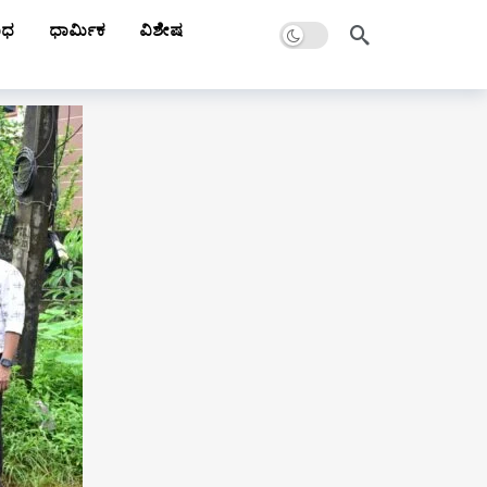
Dark mode
ಾಧ
ಧಾರ್ಮಿಕ
ವಿಶೇಷ