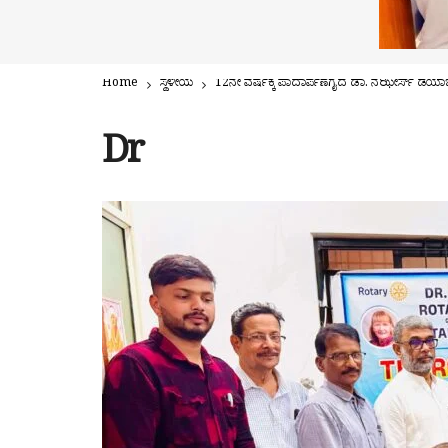
Home
ಸ್ಥಳೀಯ
12ನೇ ವರ್ಷಕ್ಕೆ ಪಾದಾರ್ಪಣೆಗೈದ ಡಾ. ನಝೀರ್ಸ್ ಡಯಾ
Dr