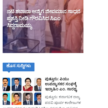
ನಟಿ ಶಬಾನಾ ಆಜ್ಮಿಗೆ ಜೀವಮಾನ ಸಾಧನೆ
ಪ್ರಶಸ್ತಿ ನೀಡಿ ಗೌರವಿಸಿದ ಸಿಎಂ
ಸಿದ್ದರಾಮಯ್ಯ
ಹೊಸ ಸುದ್ದಿಗಳು
ಪುತ್ತೂರು: ಪಿಯು
ಉಪನ್ಯಾಸಕರ ಸಂಘಕ್ಕೆ
ಇಬ್ರಾಹಿಂ ಎಂ. ಸಾರಥ್ಯ
ಪುತ್ತೂರು: ಕರ್ನಾಟಕ ರಾಜ್ಯ
ಪದವಿ ಪೂರ್ವ ಕಾಲೇಜುಗಳ