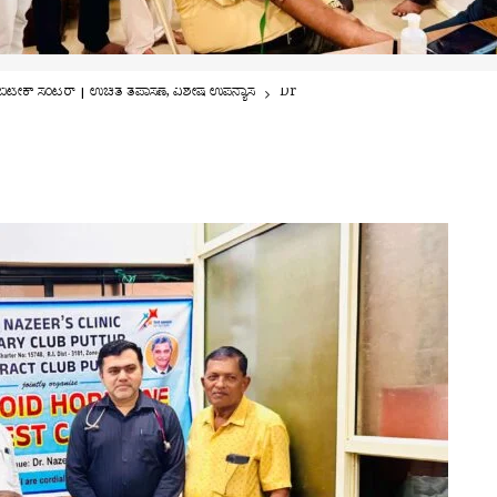
ಬಿಟೀಕ್ ಸೆಂಟರ್ | ಉಚಿತ ತಪಾಸಣೆ, ವಿಶೇಷ ಉಪನ್ಯಾಸ
Dr