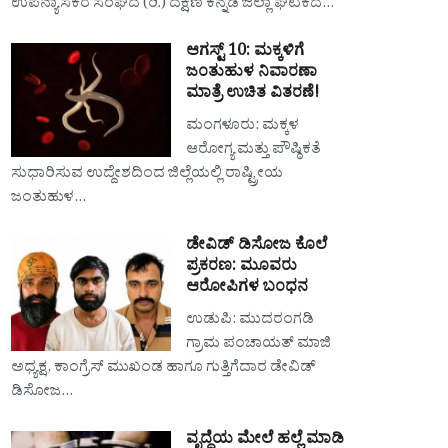
ಉಪನ್ಯಾಸಕರ ಸಂಘದ (ರಿ.) ದಕ್ಷಿಣ ಕನ್ನಡ ಜಿಲ್ಲಾ ಘಟಕದ…
ಆಗಸ್ಟ್ 10: ಮಕ್ಕಳಿಗೆ
ಜಂತುಹುಳ ನಿವಾರಣಾ
ಮಾತ್ರೆ ಉಚಿತ ವಿತರಣೆ!
ಮಂಗಳೂರು: ಮಕ್ಕಳ
ಆರೋಗ್ಯ ಮತ್ತು ಪೌಷ್ಠಿಕತೆ
ಸುಧಾರಿಸುವ ಉದ್ದೇಶದಿಂದ ಜಿಲ್ಲೆಯಲ್ಲಿ ರಾಷ್ಟ್ರೀಯ
ಜಂತುಹುಳ…
ಡೇವಿಡ್ ಡಿಸೋಜ ಕೊಲೆ
ಪ್ರಕರಣ: ಮೂವರು
ಆರೋಪಿಗಳ ಬಂಧನ
ಉಡುಪಿ: ಮುದರಂಗಡಿ
ಗ್ರಾಮ ಪಂಚಾಯತ್ ಮಾಜಿ
ಅಧ್ಯಕ್ಷ, ಕಾಂಗ್ರೆಸ್ ಮುಖಂಡ ಹಾಗೂ ಗುತ್ತಿಗೆದಾರ ಡೇವಿಡ್
ಡಿಸೋಜ…
ವೃದ್ಧೆಯ ಮೇಲೆ ಹಲ್ಲೆ ಮಾಡಿ