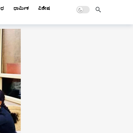
Dark mode
ಾಧ
ಧಾರ್ಮಿಕ
ವಿಶೇಷ