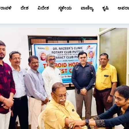
ರಾವಳಿ
ದೇಶ
ವಿದೇಶ
ಸ್ಥಳೀಯ
ವಾಣಿಜ್ಯ
ಕೃಷಿ
ಅಪರ