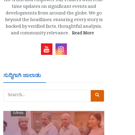
the truth and empower our readers with real-
time updates on significant events and
developments from around the globe. We go
beyond the headlines, ensuring every story is
backed by verified facts, thoughtful analysis,
and community relevance.
Read More
ಸುದ್ದಿಗಾಗಿ ಜಾಲಾಡು
ಸಿನೇಮಾ