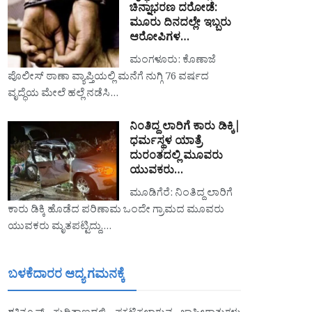
ಚಿನ್ನಾಭರಣ ದರೋಡೆ:
ಮೂರು ದಿನದಲ್ಲೇ ಇಬ್ಬರು
ಆರೋಪಿಗಳ…
ಮಂಗಳೂರು: ಕೊಣಾಜೆ
ಪೊಲೀಸ್ ಠಾಣಾ ವ್ಯಾಪ್ತಿಯಲ್ಲಿ ಮನೆಗೆ ನುಗ್ಗಿ 76 ವರ್ಷದ
ವೃದ್ಧೆಯ ಮೇಲೆ ಹಲ್ಲೆ ನಡೆಸಿ…
ನಿಂತಿದ್ದ ಲಾರಿಗೆ ಕಾರು ಡಿಕ್ಕಿ|
ಧರ್ಮಸ್ಥಳ ಯಾತ್ರೆ
ದುರಂತದಲ್ಲಿ ಮೂವರು
ಯುವಕರು…
ಮೂಡಿಗೆರೆ: ನಿಂತಿದ್ದ ಲಾರಿಗೆ
ಕಾರು ಡಿಕ್ಕಿ ಹೊಡೆದ ಪರಿಣಾಮ ಒಂದೇ ಗ್ರಾಮದ ಮೂವರು
ಯುವಕರು ಮೃತಪಟ್ಟಿದ್ದು,…
ಬಳಕೆದಾರರ ಆದ್ಯ ಗಮನಕ್ಕೆ