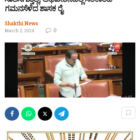
ಸಾಲಸಿಗುತ್ತಿಲ್ಲ; ಅಧಿವೇಶನದಲ್ಲಿ ಸರಕಾರದ
ಗಮನಸೆಳೆದ ಶಾಸಕ ರೈ
Shakthi News
0
March 2, 2024