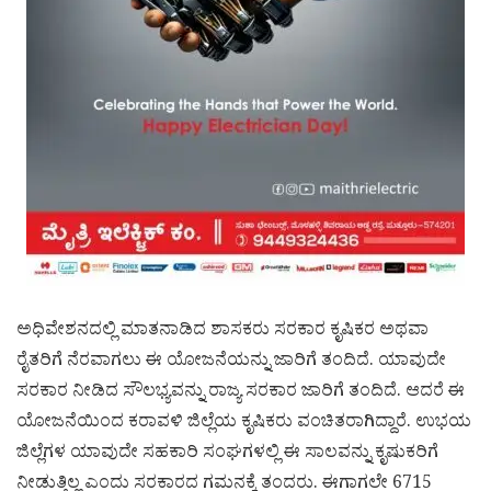
ಅಧಿವೇಶನದಲ್ಲಿ ಮಾತನಾಡಿದ ಶಾಸಕರು ಸರಕಾರ ಕೃಷಿಕರ ಅಥವಾ
ರೈತರಿಗೆ ನೆರವಾಗಲು ಈ ಯೋಜನೆಯನ್ನು ಜಾರಿಗೆ ತಂದಿದೆ. ಯಾವುದೇ
ಸರಕಾರ ನೀಡಿದ ಸೌಲಭ್ಯವನ್ನು ರಾಜ್ಯ ಸರಕಾರ ಜಾರಿಗೆ ತಂದಿದೆ. ಆದರೆ ಈ
ಯೋಜನೆಯಿಂದ ಕರಾವಳಿ ಜಿಲ್ಲೆಯ ಕೃಷಿಕರು ವಂಚಿತರಾಗಿದ್ದಾರೆ. ಉಭಯ
ಜಿಲ್ಲೆಗಳ ಯಾವುದೇ ಸಹಕಾರಿ ಸಂಘಗಳಲ್ಲಿ ಈ ಸಾಲವನ್ನು ಕೃಷುಕರಿಗೆ
ನೀಡುತ್ತಿಲ್ಲ ಎಂದು ಸರಕಾರದ ಗಮನಕ್ಕೆ ತಂದರು. ಈಗಾಗಲೇ 6715