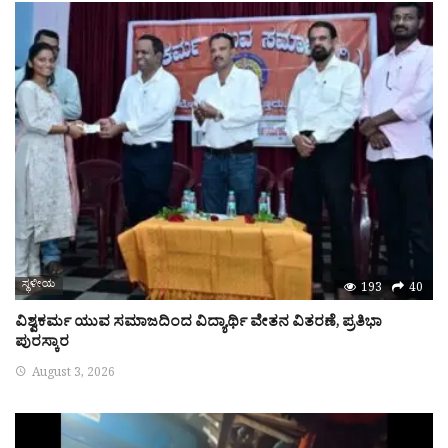
ಸ್ಥಳೀಯ
193
40
ವಿಶ್ವಕರ್ಮ ಯುವ ಸಮಾಜದಿಂದ ವಿದ್ಯಾರ್ಥಿ ವೇತನ ವಿತರಣೆ, ಪ್ರತಿಭಾ
ಪುರಸ್ಕಾರ
August 3, 2026