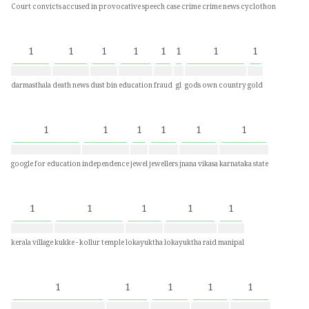
Court convicts accused in provocative speech case
crime
crime news
cyclothon
1
1
1
1
1
1
1
1
darmasthala
death news
dust bin
education
fraud
gl
gods own country
gold
1
1
1
1
1
1
google for education
independence
jewel
jewellers
jnana vikasa
karnataka state
1
1
1
1
1
kerala village
kukke - kollur temple
lokayuktha
lokayuktha raid
manipal
1
1
1
1
1