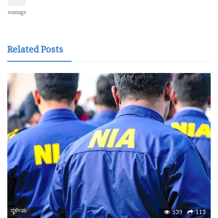
wastage
Related Posts
ಸ್ಥಳೀಯ
539
113