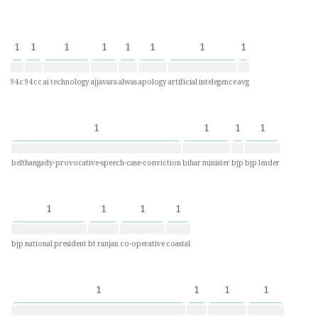
1
1
1
1
1
1
1
1
94c
94cc
ai technology
ajjavara
alwas
apology
artificial intelegence
avg
1
1
1
1
belthangady-provocative-speech-case-conviction
bihar minister
bjp
bjp leader
1
1
1
1
bjp national president
bt ranjan
co-operative
coastal
1
1
1
1