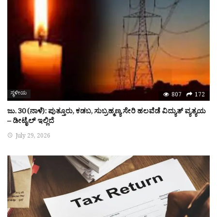
ಸ್ಥಳೀಯ
807
172
ಜು. 30 (ನಾಳೆ): ಪುತ್ತೂರು, ಕಡಬ, ಸುಬ್ರಹ್ಮಣ್ಯ ಸೇರಿ ಹಲವೆಡೆ ವಿದ್ಯುತ್ ವ್ಯತ್ಯಯ
– ಡೀಟೈಲ್ ಇಲ್ಲಿದೆ
July 29, 2026