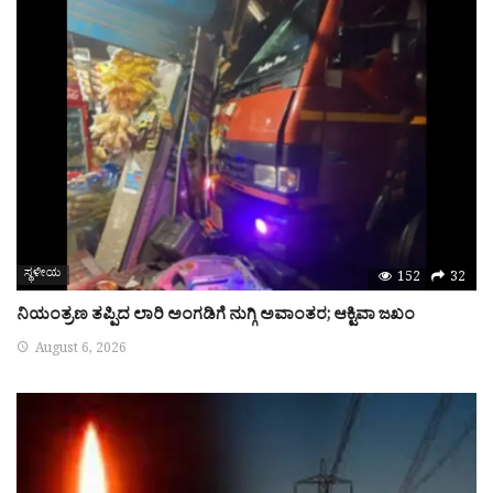
ಸ್ಥಳೀಯ
152
32
ನಿಯಂತ್ರಣ ತಪ್ಪಿದ ಲಾರಿ ಅಂಗಡಿಗೆ ನುಗ್ಗಿ ಅವಾಂತರ; ಆಕ್ಟಿವಾ ಜಖಂ
August 6, 2026