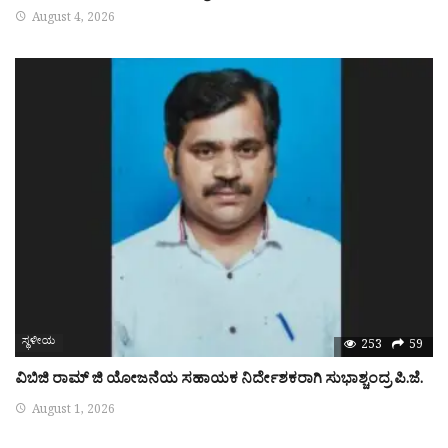
August 4, 2026
ಸ್ಥಳೀಯ
253
59
ವಿಬಿಜಿ ರಾಮ್ ಜಿ ಯೋಜನೆಯ ಸಹಾಯಕ ನಿರ್ದೇಶಕರಾಗಿ ಸುಭಾಶ್ಚಂದ್ರ ಪಿ.ಜೆ.
August 1, 2026