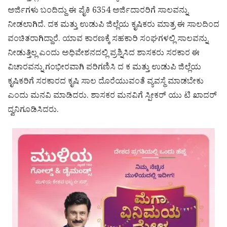
ಅರ್ಜಿಗಳು ಬಂದಿದ್ದು ಈ ಪೈಕಿ 6354 ಅರ್ಜಿದಾರರಿಗೆ ಸಾಲವನ್ನು
ನೀಡಲಾಗಿದೆ. ದಕ ಮತ್ತು ಉಡುಪಿ ಜಿಲ್ಲೆಯ ಕೃಷಿಕರು ಮಾತ್ರ ಈ ಸಾಲದಿಂದ
ವಂಚಿತರಾಗಿದ್ದಾರೆ. ಯಾವ ಕಾರಣಕ್ಕೆ ಸಹಕಾರಿ ಸಂಘಗಳಲ್ಲಿ ಸಾಲವನ್ನು
ನೀಡುತ್ತಿಲ್ಲ ಎಂದು ಅಧಿವೇಶನದಲ್ಲಿ ಪ್ರಶ್ನಿಸಿದ ಶಾಸಕರು ಸರಕಾರ ಈ
ವಿಚಾರವನ್ನು ಗಂಭೀರವಾಗಿ ಪರಿಗಣಿಸಿ ದ ಕ ಮತ್ತು ಉಡುಪಿ ಜಿಲ್ಲೆಯ
ಕೃಷಿಕರಿಗೆ ಸರಕಾರದ ಕೃಷಿ ಸಾಲ ದೊರೆಯುವಂತೆ ವ್ಯವಸ್ಥೆ ಮಾಡಬೇಕು
ಎಂದು ಮನವಿ ಮಾಡಿದರು. ಶಾಸಕರ ಮನವಿಗೆ ಸ್ಪೀಕರ್ ಯು ಟಿ ಖಾದರ್
ದ್ವನಿಗೂಡಿಸಿದರು.