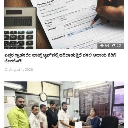
ರಾಜ್ಯ ವಾರ್ತೆ
64
13
ಎಚ್ಚರ ಗ್ರಾಹಕರೇ: ವಾಟ್ಸ್ ಆ್ಯಪ್’ನಲ್ಲಿ ಹರಿದಾಡುತ್ತಿದೆ ನಕಲಿ ಆದಾಯ ತೆರಿಗೆ
ನೋಟಿಸ್!!
August 1, 2026