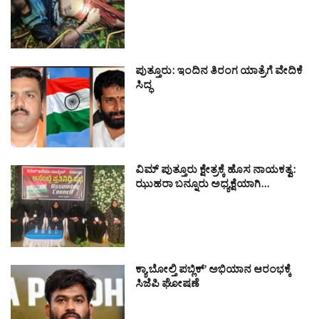
ಪುತ್ತೂರು: ಇಂದಿನ ತಿರಂಗ ಯಾತ್ರೆಗೆ ವೇದಿಕೆ
ಸಿದ್ಧ
ವಿಮ್ ಪುತ್ತೂರು ಕ್ಷೇತ್ರಕ್ಕೆ ಹೊಸ ನಾಯಕತ್ವ:
ಝುಹರಾ ಬನ್ನೂರು ಅಧ್ಯಕ್ಷೆಯಾಗಿ…
ಕ್ಯಾ ಬೋಲ್ತಿ ಪಬ್ಲಿಕ್’ ಅಭಿಯಾನ ಆರಂಭಕ್ಕೆ
ಸಿಜೆಪಿ ಘೋಷಣೆ