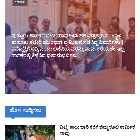
ಕರಾವಳಿ
ಪುತ್ತೂರು ಶಾಸಕರ ಭೇಟಿಯಾದ 94ಸಿ ಹಕ್ಕುಪತ್ರಕ್ಕಾಗಿ ಬಂಟ್ವಾಳ
ತಾಲೂಕು ಕಚೇರಿ ಮುಂಭಾಗ ಪ್ರತಿಭಟನೆ ನಡೆಸಿದ್ದ ನಿವಾಸಿಗಳು |
ನಮ್ಮೊಟ್ಟಿಗೆ ಬನ್ನಿ ಎಂದು ಬಿಜೆಪಿಯವರನ್ನು ನಾವು ಕರೆಯಲೇ ಇಲ್ಲ:
ಶಾಸಕರಲ್ಲಿ ತಿಳಿಸಿದ ಫಲಾನುಭವಿಗಳು
ಹೊಸ ಸುದ್ದಿಗಳು
ವಿಟ್ಲ: ಕಾಲು ಜಾರಿ ಕೆರೆಗೆ ಬಿದ್ದು ಕೂಲಿ ಕಾರ್ಮಿಕ
ಸಾವು