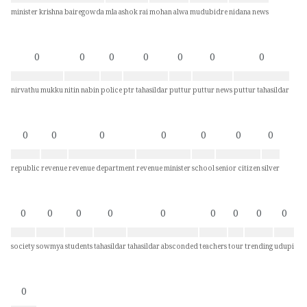
minister krishna bairegowda
mla ashok rai
mohan alwa
mudubidre
nidana news
0
0
0
0
0
0
0
nirvathu mukku
nitin nabin
police
ptr tahasildar
puttur
puttur news
puttur tahasildar
0
0
0
0
0
0
0
republic
revenue
revenue department
revenue minister
school
senior citizen
silver
0
0
0
0
0
0
0
0
0
society
sowmya
students
tahasildar
tahasildar absconded
teachers
tour
trending
udupi
0