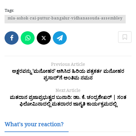
Tags:
mla-ashok-rai-puttur-bangalur-vidhanasouda-assembley
Previous Article
ಅಕ್ಷರವನ್ನು 'ಮನೋಹರ' ಆಗಿಸಿದ ಹಿರಿಯ ಪತ್ರಕರ್ತ ಮನೋಹರ
ಪ್ರಸಾದ್'ಗೆ ಅಂತಿಮ ನಮನ
Next Article
ಮತದಾನ ಪ್ರಜಾಪ್ರಭುತ್ವದ ಬುನಾದಿ: ಡಾ. ಕೆ. ಚಂದ್ರಶೇಖರ್ | ಸಂತ
ಫಿಲೋಮಿನಾದಲ್ಲಿ ಮತದಾರರ ಜಾಗೃತಿ ಕಾರ್ಯಕ್ರಮದಲ್ಲಿ
What's your reaction?