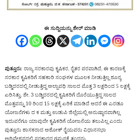
ಈ ಸುದ್ದಿಯನ್ನು ಶೇರ್ ಮಾಡಿ
ಪುತ್ತೂರು
: ರಾಜ್ಯ ಸರಕಾರವು ಕೃಷಿಕರ, ರೈತರ ಪರವಾಗಿದೆ, ಈ ಕಾರಣಕ್ಕೆ
ಸರಕಾರ ಕೃಷಿಕರಿಗೆ ಸಹಕಾರಿ ಸಂಘಗಳ ಮೂಲಕ ನೀಡುತ್ತಿಲ್ಲ ಶೂನ್ಯ
ಬಡ್ಡಿದರದಲ್ಲಿ ನೀಡುತ್ತಿದ್ದ ಅಲ್ಪಾವಧಿ ಸಾಲದ ಮೊತ್ತ 3 ಲಕ್ಷದಿಂದ 5 ಲಕ್ಷಕ್ಕೆ
ಏರಿಸಿತ್ತು, ಶೇ. 3 ಬಡ್ಡಿದರದಲ್ಲಿ ಕೃಷಿಕರಿಗೆ ದೊರೆಯುತ್ತಿದ್ದ ಸಾಲದ
ಮೊತ್ತವನ್ನು 10 ರಿಂದ 15 ಲಕ್ಷಕ್ಕೆ ಏರಿಕೆ ಮಾಡಿದೆ ಆದರೆ ಈ ಎರಡೂ
ಯೋಜನೆಗಳು ದ ಕ ಮತ್ತು ಉಡುಪಿ ಜಿಲ್ಲೆಯಲ್ಲಿ ಅನುಷ್ಠಾನವಾಗಿಲ್ಲ
ಇದುವರೆಗೂ ಯಾವುದೇ ಕೃಷಿಕರಿಗೆ ಯೋಜನೆಯ ತಲುಪಿಲ್ಲ ಎಂದು
ಪುತ್ತೂರು ಶಾಸಕರಾದ ಅಶೋಕ್ ರೈಯವರು ವಿಧಾನಸಭಾ
ಅಧಿವೇಶನದಲ್ಲಿ ಸರಕಾರದ ಗಮನಕ್ಕೆ ತಂದರು.