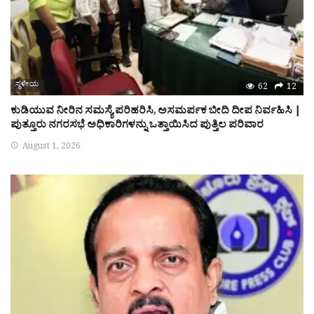
ಸ್ಥಳೀಯ
62
12
ಕುಡಿಯುವ ನೀರಿನ ಸಮಸ್ಯೆ ಪರಿಹರಿಸಿ, ಅಸಮರ್ಪಕ ಬೀದಿ ದೀಪ ನಿರ್ವಹಿಸಿ |
ಪುತ್ತೂರು ನಗರಸಭೆ ಅಧಿಕಾರಿಗಳನ್ನು ಒತ್ತಾಯಿಸಿದ ಪುತ್ತಿಲ ಪರಿವಾರ
August 1, 2026