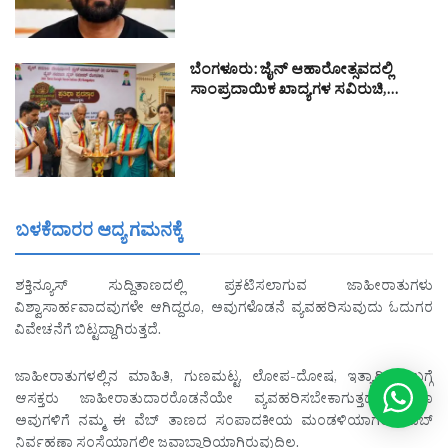
ಬೆಂಗಳೂರು: ಜೈನ್ ಆಹಾರೋತ್ಸವದಲ್ಲಿ
ಸಾಂಪ್ರದಾಯಿಕ ಖಾದ್ಯಗಳ ಸವಿರುಚಿ,…
ಬಳಕೆದಾರರ ಆದ್ಯ ಗಮನಕ್ಕೆ
ಶಕ್ತಿನ್ಯೂಸ್ ಸುದ್ದಿತಾಣದಲ್ಲಿ ಪ್ರಕಟಿಸಲಾಗುವ ಜಾಹೀರಾತುಗಳು
ವಿಶ್ವಾಸಾರ್ಹವಾದವುಗಳೇ ಆಗಿದ್ದರೂ, ಅವುಗಳೊಡನೆ ವ್ಯವಹರಿಸುವುದು ಓದುಗರ
ವಿವೇಚನೆಗೆ ಬಿಟ್ಟದ್ದಾಗಿರುತ್ತದೆ.
ಜಾಹೀರಾತುಗಳಲ್ಲಿನ ಮಾಹಿತಿ, ಗುಣಮಟ್ಟ, ಲೋಪ-ದೋಷ, ಇತ್ಯಾದಿಗಳ ಬಗ್ಗೆ
ಆಸಕ್ತರು ಜಾಹೀರಾತುದಾರರೊಡನೆಯೇ ವ್ಯವಹರಿಸಬೇಕಾಗುತ್ತದೆ ಹಾಗೂ
ಅವುಗಳಿಗೆ ನಮ್ಮ ಈ ವೆಬ್ ತಾಣದ ಸಂಪಾದಕೀಯ ಮಂಡಳಿಯಾಗಲೀ, ವೆಬ್
ನಿರ್ವಹಣಾ ಸಂಸ್ಥೆಯಾಗಲೀ ಜವಾಬ್ದಾರಿಯಾಗಿರುವುದಿಲ್ಲ.