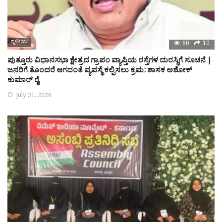
ಸ್ಥಳೀಯ
60
12
ಪುತ್ತೂರು ವಿಧಾನಸಭಾ ಕ್ಷೇತ್ರದ ಗ್ರಾಪಂ ವ್ಯಾಪ್ತಿಯ ರಸ್ತೆಗಳ ದುರಸ್ಥಿಗೆ ಸೂಚನೆ |
ಜನರಿಗೆ ತೊಂದರೆ ಆಗದಂತೆ ವ್ಯವಸ್ಥೆ ಕಲ್ಪಿಸಲು ಕ್ರಮ: ಶಾಸಕ ಅಶೋಕ್
ಕುಮಾರ್ ರೈ
July 31, 2026