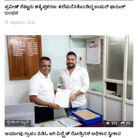
ಪ್ರವೀಣ್‌ ನೆಟ್ಟಾರು ಹತ್ಯೆ ಪ್ರಕರಣ: ತಲೆಮರೆಸಿಕೊಂಡಿದ್ದ ಉಮರ್‌ ಫಾರೂಕ್‌
ಬಂಧನ
August 6, 2026
ಟ್ರೆಂಡಿಂಗ್ ನ್ಯೂಸ್
401
86
ಆರ್ಯಾಪು ಗ್ರಾಪಂ ಪಿಡಿಓ ಆಗಿ ವಿಲ್ಫ್ರೆಡ್ ರೋಡ್ರಿಗಸ್ ಅಧಿಕಾರ ಸ್ವೀಕಾರ