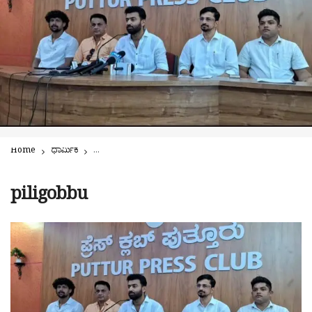
Home
ಧಾರ್ಮಿಕ
ಮತ್ತೊಮ್ಮೆ ವಿಜೃಂಭಿಸಲಿದೆ ಪುತ್ತೂರುದ ಪಿಲಿಗೊಬ್ಬು, ಫುಡ್ ಫೆಸ್ಟ್ | ಸೆ. 28
piligobbu