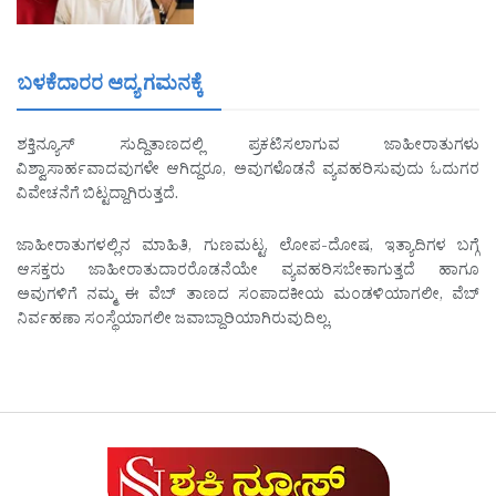
ಬಳಕೆದಾರರ ಆದ್ಯ ಗಮನಕ್ಕೆ
ಶಕ್ತಿನ್ಯೂಸ್ ಸುದ್ದಿತಾಣದಲ್ಲಿ ಪ್ರಕಟಿಸಲಾಗುವ ಜಾಹೀರಾತುಗಳು
ವಿಶ್ವಾಸಾರ್ಹವಾದವುಗಳೇ ಆಗಿದ್ದರೂ, ಅವುಗಳೊಡನೆ ವ್ಯವಹರಿಸುವುದು ಓದುಗರ
ವಿವೇಚನೆಗೆ ಬಿಟ್ಟದ್ದಾಗಿರುತ್ತದೆ.
ಜಾಹೀರಾತುಗಳಲ್ಲಿನ ಮಾಹಿತಿ, ಗುಣಮಟ್ಟ, ಲೋಪ-ದೋಷ, ಇತ್ಯಾದಿಗಳ ಬಗ್ಗೆ
ಆಸಕ್ತರು ಜಾಹೀರಾತುದಾರರೊಡನೆಯೇ ವ್ಯವಹರಿಸಬೇಕಾಗುತ್ತದೆ ಹಾಗೂ
ಅವುಗಳಿಗೆ ನಮ್ಮ ಈ ವೆಬ್ ತಾಣದ ಸಂಪಾದಕೀಯ ಮಂಡಳಿಯಾಗಲೀ, ವೆಬ್
ನಿರ್ವಹಣಾ ಸಂಸ್ಥೆಯಾಗಲೀ ಜವಾಬ್ದಾರಿಯಾಗಿರುವುದಿಲ್ಲ.