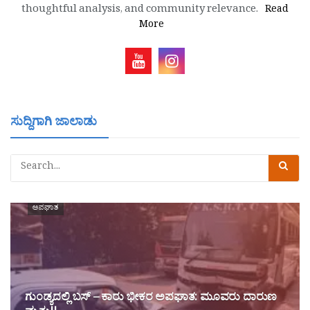
thoughtful analysis, and community relevance.
Read
More
ಸುದ್ದಿಗಾಗಿ ಜಾಲಾಡು
ಅಪಘಾತ
ಗುಂಡ್ಯದಲ್ಲಿ ಬಸ್ – ಕಾರು ಭೀಕರ ಅಪಘಾತ: ಮೂವರು ದಾರುಣ