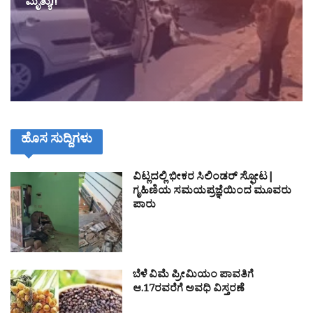
ಮೃತ್ಯು!!
ಹೊಸ ಸುದ್ದಿಗಳು
ವಿಟ್ಲದಲ್ಲಿ ಭೀಕರ ಸಿಲಿಂಡರ್ ಸ್ಫೋಟ|
ಗೃಹಿಣಿಯ ಸಮಯಪ್ರಜ್ಞೆಯಿಂದ ಮೂವರು
ಪಾರು
ಬೆಳೆ ವಿಮೆ ಪ್ರೀಮಿಯಂ ಪಾವತಿಗೆ
ಆ.17ರವರೆಗೆ ಅವಧಿ ವಿಸ್ತರಣೆ