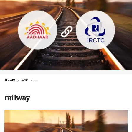
Home
ದೇಶ
ಇನ್ನು ರೈಲು ಟಿಕೆಟ್ ಆನ್ಲೈನ್ ಬುಕ್ಕಿಂಗಿಗೆ ಆಧಾರ್ ದೃಢೀಕರಣ ಕಡ್ಡಾಯ! ಹೊಸ ಬು
railway