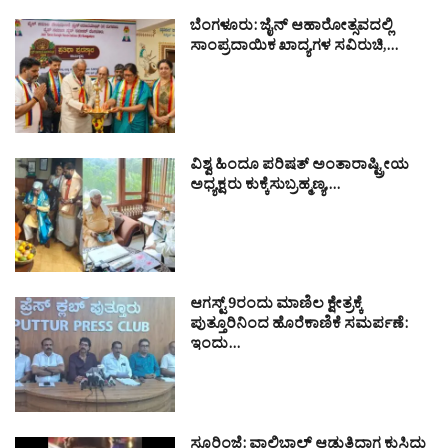
ಬೆಂಗಳೂರು: ಜೈನ್ ಆಹಾರೋತ್ಸವದಲ್ಲಿ
ಸಾಂಪ್ರದಾಯಿಕ ಖಾದ್ಯಗಳ ಸವಿರುಚಿ,…
ವಿಶ್ವ ಹಿಂದೂ ಪರಿಷತ್ ಅಂತಾರಾಷ್ಟ್ರೀಯ
ಅಧ್ಯಕ್ಷರು ಕುಕ್ಕೆಸುಬ್ರಹ್ಮಣ್ಯ,…
ಆಗಸ್ಟ್ 9ರಂದು ಮಾಣಿಲ ಕ್ಷೇತ್ರಕ್ಕೆ
ಪುತ್ತೂರಿನಿಂದ ಹೊರೆಕಾಣಿಕೆ ಸಮರ್ಪಣೆ:
ಇಂದು…
ಸೂರಿಂಜೆ: ವಾಲಿಬಾಲ್ ಆಡುತ್ತಿದ್ದಾಗ ಕುಸಿದು