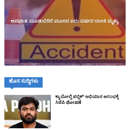
ಅಪಘಾತ: ಮೂಡುಬಿದಿರೆ ಮೂಲದ ಐದು ವರ್ಷದ ಬಾಲಕಿ ಮೃತ್ಯು
ಹೊಸ ಸುದ್ದಿಗಳು
ಕ್ಯಾ ಬೋಲ್ತಿ ಪಬ್ಲಿಕ್’ ಅಭಿಯಾನ ಆರಂಭಕ್ಕೆ
ಸಿಜೆಪಿ ಘೋಷಣೆ