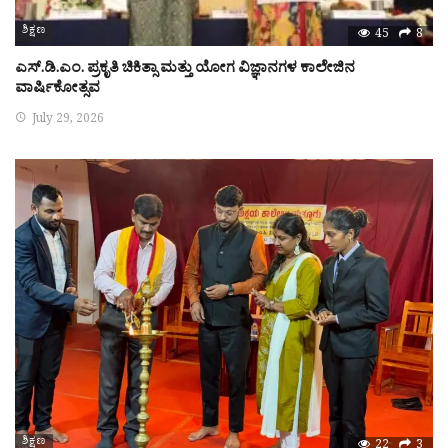
ಶಿಕ್ಷಣ
45
8
ಎಸ್.ಡಿ.ಎಂ. ಪ್ರಕೃತಿ ಚಿಕಿತ್ಸಾ ಮತ್ತು ಯೋಗ ವಿಜ್ಞಾನಗಳ ಕಾಲೇಜಿನ
ವಾರ್ಷಿಕೋತ್ಸವ
July 29, 2026
ಶಿಕ್ಷಣ
22
3