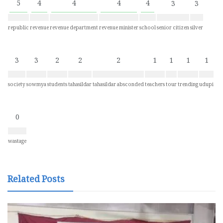
5
4
4
4
4
3
3
republic
revenue
revenue department
revenue minister
school
senior citizen
silver
3
3
2
2
2
1
1
1
1
society
sowmya
students
tahasildar
tahasildar absconded
teachers
tour
trending
udupi
0
wastage
Related Posts