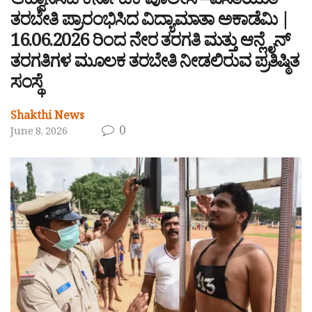
ಆಹ್ವಾನಿಸಿದ ಕರ್ನಾಟಕ ಪೊಲೀಸ್–ವಸತಿಯುತ
ತರಬೇತಿ ಪ್ರಾರಂಭಿಸಿದ ವಿದ್ಯಾಮಾತಾ ಅಕಾಡೆಮಿ |
16.06.2026 ರಿಂದ ನೇರ ತರಗತಿ ಮತ್ತು ಆನ್ಲೈನ್
ತರಗತಿಗಳ ಮೂಲಕ ತರಬೇತಿ ನೀಡಲಿರುವ ಪ್ರತಿಷ್ಠಿತ
ಸಂಸ್ಥೆ
Shakthi News
0
June 8, 2026