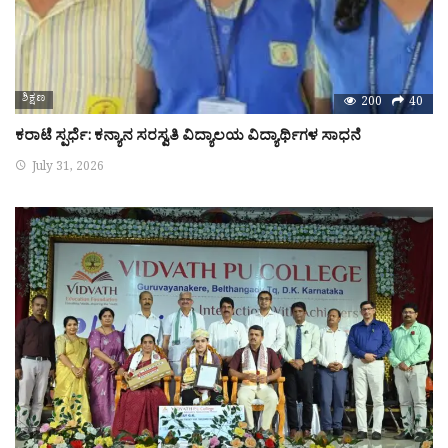
ಶಿಕ್ಷಣ
200
40
ಕರಾಟೆ ಸ್ಪರ್ಧೆ: ಕನ್ಯಾನ ಸರಸ್ವತಿ ವಿದ್ಯಾಲಯ ವಿದ್ಯಾರ್ಥಿಗಳ ಸಾಧನೆ
July 31, 2026