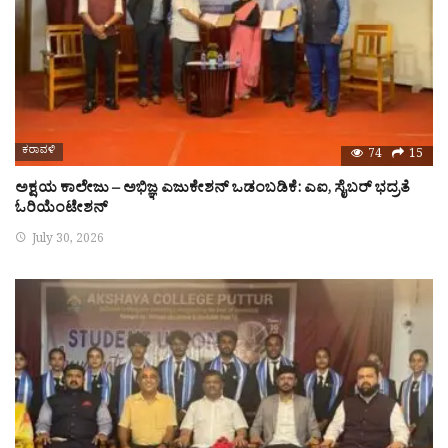
ಕರಾವಳಿ
74
15
ಅಕ್ಷಯ ಕಾಲೇಜು – ಅಭಿಜ್ಞ ಎಜುಕೇಶನ್ ಒಡಂಬಡಿಕೆ: ಎಐ, ಸೈಬರ್ ಭದ್ರತೆ
ಓರಿಯೆಂಟೇಶನ್
July 30, 2026