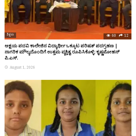
ಶಿಕ್ಷಣ
60
12
ಅಕ್ಷಯ ಪದವಿ ಕಾಲೇಜಿನ ವಿದ್ಯಾರ್ಥೀ ಒಕ್ಕೂಟ ಪರಿಷತ್ ಪದಗ್ರಹಣ |
ನಾಗರಿಕ ಮೌಲ್ಯದೊಂದಿಗೆ ಉತ್ತಮ ವ್ಯಕ್ತಿತ್ವ ರೂಪಿಸಿಕೊಳ್ಳಿ: ಕೃಷ್ಣಮೋಹನ್
ಪಿ.ಎಸ್.
August 1, 2026