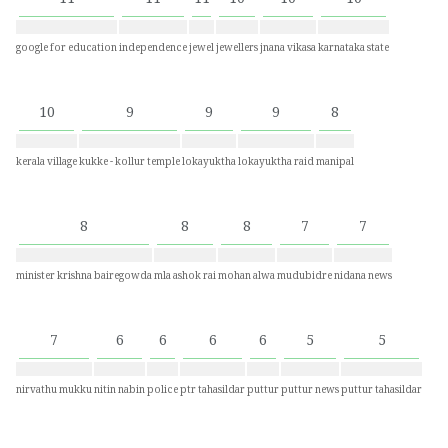
11
11
11
10
10
10
google for education
independence
jewel
jewellers
jnana vikasa
karnataka state
10
9
9
9
8
kerala village
kukke - kollur temple
lokayuktha
lokayuktha raid
manipal
8
8
8
7
7
minister krishna bairegowda
mla ashok rai
mohan alwa
mudubidre
nidana news
7
6
6
6
6
5
5
nirvathu mukku
nitin nabin
police
ptr tahasildar
puttur
puttur news
puttur tahasildar