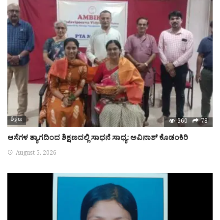
ಶಿಕ್ಷಣ
360
78
ಆಸೆಗಳ ತ್ಯಾಗದಿಂದ ಶಿಕ್ಷಣದಲ್ಲಿ ಸಾಧನೆ ಸಾಧ್ಯ: ಅವಿನಾಶ್ ಕೊಡಂಕಿರಿ
August 5, 2026