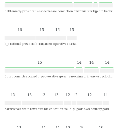
belthangady-provocative-speech-case-conviction
bihar minister
bjp
bjp leader
16
15
15
15
bjp national president
bt ranjan
co-operative
coastal
15
14
14
14
Court convicts accused in provocative speech case
crime
crime news
cyclothon
13
13
13
13
12
12
12
11
darmasthala
death news
dust bin
education
fraud
gl
gods own country
gold