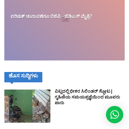
ಪರಿಷತ್ ಚುನಾವಣೆಗೂ ಬಿಜೆಪಿ – ಜೆಡಿಎಸ್ ಮೈತ್ರಿ?
ಹೊಸ ಸುದ್ದಿಗಳು
ವಿಟ್ಲದಲ್ಲಿ ಭೀಕರ ಸಿಲಿಂಡರ್ ಸ್ಫೋಟ|
ಗೃಹಿಣಿಯ ಸಮಯಪ್ರಜ್ಞೆಯಿಂದ ಮೂವರು
ಪಾರು