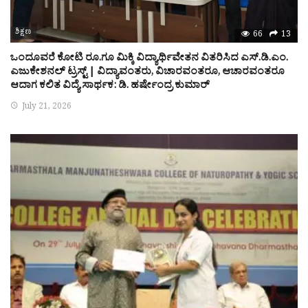
ಶಿಕ್ಷಣ
66
13
ಒಂದೂವರೆ ಕೋಟಿ ರೂ.ಗೂ ಮಿಕ್ಕಿ ವಿದ್ಯಾರ್ಥಿವೇತನ ವಿತರಿಸಿದ ಎಸ್.ಡಿ.ಎಂ.
ಎಜುಕೇಶನಲ್ ಟ್ರಸ್ಟ್ | ವಿದ್ಯಾವಂತರು, ವಿಚಾರವಂತರೂ, ಆಚಾರವಂತರೂ
ಆದಾಗ ಕಲಿತ ವಿದ್ಯೆ ಸಾರ್ಥಕ: ಡಿ. ಹರ್ಷೇಂದ್ರ ಕುಮಾರ್
July 21, 2026