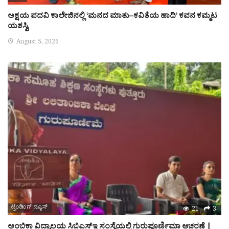
ಅಕ್ಷಯ ಪದವಿ ಕಾಲೇಜಿನಲ್ಲಿ ‘ಮನದ ಮಾತು–ಕವಿತೆಯ ಹಾದಿ’ ಕವನ ಕಮ್ಮಟ
ಯಶಸ್ವಿ
August 5, 2026
ಟ್ರೆಂಡಿಂಗ್ ನ್ಯೂಸ್
21
3
ಅಂಬಿಕಾ ವಿದ್ಯಾಲಯ ಸಿಬಿಎಸ್‌ಇ ಸಂಸ್ಥೆಯಲ್ಲಿ ಗುರುಪೂರ್ಣಿಮಾ ಆಚರಣೆ |