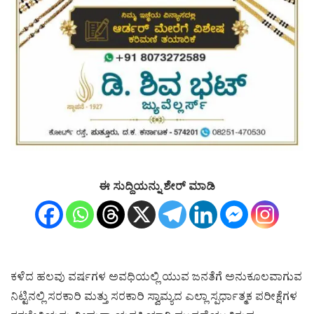
ಈ ಸುದ್ದಿಯನ್ನು ಶೇರ್ ಮಾಡಿ
ಕಳೆದ ಹಲವು ವರ್ಷಗಳ ಅವಧಿಯಲ್ಲಿ ಯುವ ಜನತೆಗೆ ಅನುಕೂಲವಾಗುವ
ನಿಟ್ಟಿನಲ್ಲಿ ಸರಕಾರಿ ಮತ್ತು ಸರಕಾರಿ ಸ್ವಾಮ್ಯದ ಎಲ್ಲಾ ಸ್ಪರ್ಧಾತ್ಮಕ ಪರೀಕ್ಷೆಗಳ