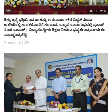
ಶಿಕ್ಷಣ
32
6
ಶಿಸ್ತು, ಶ್ರದ್ಧೆ, ಭಕ್ತಿಯಿಂದ ಯಶಸ್ಸು: ಗುರುವಾಯನಕೆರೆ ವಿದ್ವತ್ ಪಿಯು
ಕಾಲೇಜಿನಲ್ಲಿ ಸಾಧಕರೊಂದಿಗೆ ಸಂವಾದ, ಸನ್ಮಾನ ಸಮಾರಂಭದಲ್ಲಿ ಪ್ರತಾಪ್
ಸಿಂಹ ನಾಯಕ್ | ವಿದ್ಯಾಸಂಸ್ಥೆಗಳು ಶಿಕ್ಷಣ ನೀಡುವ ಭವ್ಯ ಕೇಂದ್ರವಾಗಬೇಕು:
ಸುಭಾಶ್ಚಂದ್ರ ಶೆಟ್ಟಿ
August 3, 2026