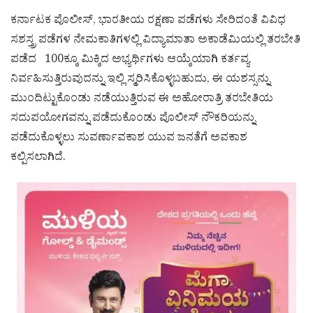
ಕರ್ನಾಟಕ ಪೊಲೀಸ್, ಭಾರತೀಯ ರಕ್ಷಣಾ ಪಡೆಗಳು ಸೇರಿದಂತೆ ವಿವಿಧ
ಸಶಸ್ತ್ರ ಪಡೆಗಳ ನೇಮಕಾತಿಗಳಲ್ಲಿ ವಿದ್ಯಾಮಾತಾ ಅಕಾಡೆಮಿಯಲ್ಲಿ ತರಬೇತಿ
ಪಡೆದ 100ಕ್ಕೂ ಮಿಕ್ಕಿದ ಅಭ್ಯರ್ಥಿಗಳು ಆಯ್ಕೆಯಾಗಿ ಕರ್ತವ್ಯ
ನಿರ್ವಹಿಸುತ್ತಿರುವುದನ್ನು ಇಲ್ಲಿ ಸ್ಮರಿಸಿಕೊಳ್ಳಬಹುದು, ಈ ಯಶಸ್ಸನ್ನು
ಮುಂದಿಟ್ಟುಕೊಂಡು ನಡೆಯುತ್ತಿರುವ ಈ ಅಹೋರಾತ್ರಿ ತರಬೇತಿಯ
ಸದುಪಯೋಗವನ್ನು ಪಡೆದುಕೊಂಡು ಪೊಲೀಸ್ ನೌಕರಿಯನ್ನು
ಪಡೆದುಕೊಳ್ಳಲು ಸುವರ್ಣಾವಕಾಶ ಯುವ ಜನತೆಗೆ ಅವಕಾಶ
ಕಲ್ಪಿಸಲಾಗಿದೆ.