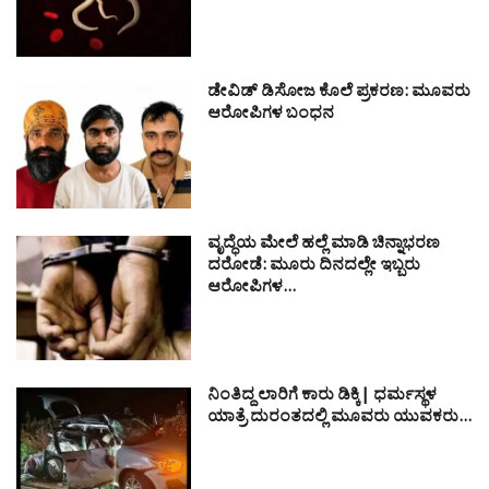
ಡೇವಿಡ್ ಡಿಸೋಜ ಕೊಲೆ ಪ್ರಕರಣ: ಮೂವರು
ಆರೋಪಿಗಳ ಬಂಧನ
ವೃದ್ಧೆಯ ಮೇಲೆ ಹಲ್ಲೆ ಮಾಡಿ ಚಿನ್ನಾಭರಣ
ದರೋಡೆ: ಮೂರು ದಿನದಲ್ಲೇ ಇಬ್ಬರು
ಆರೋಪಿಗಳ…
ನಿಂತಿದ್ದ ಲಾರಿಗೆ ಕಾರು ಡಿಕ್ಕಿ| ಧರ್ಮಸ್ಥಳ
ಯಾತ್ರೆ ದುರಂತದಲ್ಲಿ ಮೂವರು ಯುವಕರು…