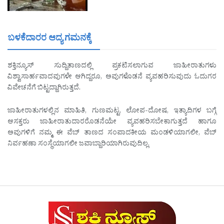
ಬಳಕೆದಾರರ ಆದ್ಯ ಗಮನಕ್ಕೆ
ಶಕ್ತಿನ್ಯೂಸ್ ಸುದ್ದಿತಾಣದಲ್ಲಿ ಪ್ರಕಟಿಸಲಾಗುವ ಜಾಹೀರಾತುಗಳು
ವಿಶ್ವಾಸಾರ್ಹವಾದವುಗಳೇ ಆಗಿದ್ದರೂ, ಅವುಗಳೊಡನೆ ವ್ಯವಹರಿಸುವುದು ಓದುಗರ
ವಿವೇಚನೆಗೆ ಬಿಟ್ಟದ್ದಾಗಿರುತ್ತದೆ.
ಜಾಹೀರಾತುಗಳಲ್ಲಿನ ಮಾಹಿತಿ, ಗುಣಮಟ್ಟ, ಲೋಪ-ದೋಷ, ಇತ್ಯಾದಿಗಳ ಬಗ್ಗೆ
ಆಸಕ್ತರು ಜಾಹೀರಾತುದಾರರೊಡನೆಯೇ ವ್ಯವಹರಿಸಬೇಕಾಗುತ್ತದೆ ಹಾಗೂ
ಅವುಗಳಿಗೆ ನಮ್ಮ ಈ ವೆಬ್ ತಾಣದ ಸಂಪಾದಕೀಯ ಮಂಡಳಿಯಾಗಲೀ, ವೆಬ್
ನಿರ್ವಹಣಾ ಸಂಸ್ಥೆಯಾಗಲೀ ಜವಾಬ್ದಾರಿಯಾಗಿರುವುದಿಲ್ಲ.