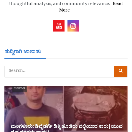
thoughtful analysis, and community relevance.
Read
More
ಸುದ್ದಿಗಾಗಿ ಜಾಲಾಡು
ಅಪಘಾತ
ಮಂಗಳೂರು: ಡಿವೈಡರ್ಗೆ ಡಿಕ್ಕಿ ಹೊಡೆದು ಪಲ್ಟಿಯಾದ ಕಾರು|ಯುವ