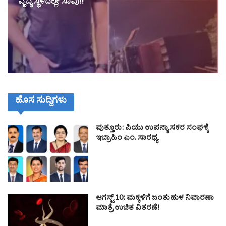
ವೈದ್ಯ ಸ್ಥಳದಲ್ಲೇ ಸಾವು!!
ಹೊಸ ಸುದ್ದಿಗಳು
ಪುತ್ತೂರು: ಪಿಯು ಉಪನ್ಯಾಸಕರ ಸಂಘಕ್ಕೆ
ಇಬ್ರಾಹಿಂ ಎಂ. ಸಾರಥ್ಯ
ಆಗಸ್ಟ್ 10: ಮಕ್ಕಳಿಗೆ ಜಂತುಹುಳ ನಿವಾರಣಾ
ಮಾತ್ರೆ ಉಚಿತ ವಿತರಣೆ!