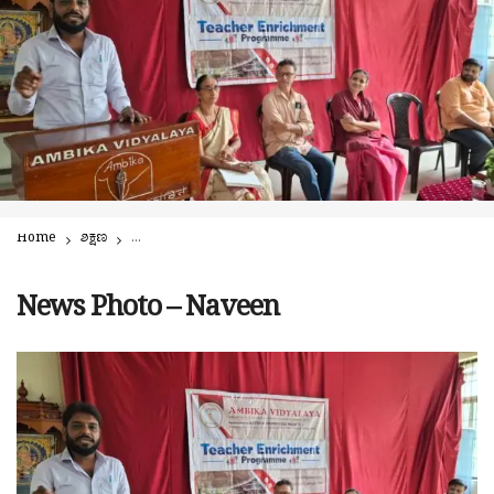
Home
ಶಿಕ್ಷಣ
ಅಂಬಿಕಾ ಸಿಬಿಎಸ್ಇ ವಿದ್ಯಾಲಯದಲ್ಲಿ ವೇದಗಣಿತ, ಹ್ಯಾಂಡ್ ರೈಟಿಂಗ್ ಸ್ಕಿಲ್ ಕಾ
News Photo – Naveen