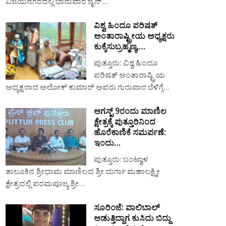
ವಿಜಯನಗರದಲ್ಲಿ ಭಾನುವಾರ ಜೈನ್…
ವಿಶ್ವ ಹಿಂದೂ ಪರಿಷತ್
ಅಂತಾರಾಷ್ಟ್ರೀಯ ಅಧ್ಯಕ್ಷರು
ಕುಕ್ಕೆಸುಬ್ರಹ್ಮಣ್ಯ,…
ಪುತ್ತೂರು: ವಿಶ್ವ ಹಿಂದೂ
ಪರಿಷತ್ ಅಂತಾರಾಷ್ಟ್ರಿಯ
ಅಧ್ಯಕ್ಷರಾದ ಅಲೋಕ್ ಕುಮಾರ್ ಅವರು ಗುರುವಾರ ಬೆಳಿಗ್ಗೆ…
ಆಗಸ್ಟ್ 9ರಂದು ಮಾಣಿಲ
ಕ್ಷೇತ್ರಕ್ಕೆ ಪುತ್ತೂರಿನಿಂದ
ಹೊರೆಕಾಣಿಕೆ ಸಮರ್ಪಣೆ:
ಇಂದು…
ಪುತ್ತೂರು: ಬಂಟ್ವಾಳ
ತಾಲೂಕಿನ ಶ್ರೀಧಾಮ ಮಾಣಿಲದ ಶ್ರೀ ದುರ್ಗಾ ಮಹಾಲಕ್ಷ್ಮೀ
ಕ್ಷೇತ್ರದಲ್ಲಿ ಪರಮಪೂಜ್ಯ ಶ್ರೀ…
ಸೂರಿಂಜೆ: ವಾಲಿಬಾಲ್
ಆಡುತ್ತಿದ್ದಾಗ ಕುಸಿದು ಬಿದ್ದು