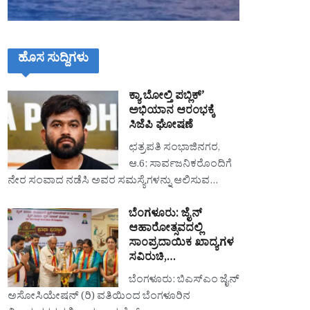
ಹೊಸ ಸುದ್ದಿಗಳು
ಕ್ಯಾ ಬೋಲ್ತಿ ಪಬ್ಲಿಕ್’
ಅಭಿಯಾನ ಆರಂಭಕ್ಕೆ
ಸಿಜೆಪಿ ಘೋಷಣೆ
ಛತ್ರಪತಿ ಸಂಭಾಜಿನಗರ,
ಆ.6: ಸಾರ್ವಜನಿಕರೊಂದಿಗೆ
ನೇರ ಸಂವಾದ ನಡೆಸಿ ಅವರ ಸಮಸ್ಯೆಗಳನ್ನು ಆಲಿಸುವ…
ಬೆಂಗಳೂರು: ಜೈನ್
ಆಹಾರೋತ್ಸವದಲ್ಲಿ
ಸಾಂಪ್ರದಾಯಿಕ ಖಾದ್ಯಗಳ
ಸವಿರುಚಿ,…
ಬೆಂಗಳೂರು: ಬಿಎಸ್‌ಎಂ ಜೈನ್
ಅಸೋಸಿಯೇಷನ್ (ರಿ) ವತಿಯಿಂದ ಬೆಂಗಳೂರಿನ