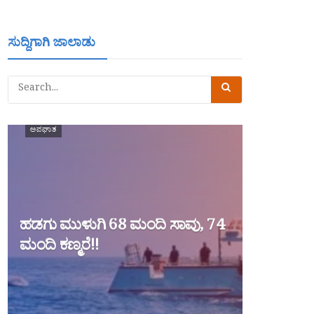
ಸುದ್ದಿಗಾಗಿ ಜಾಲಾಡು
ಅಪಘಾತ
ಹಡಗು ಮುಳುಗಿ 68 ಮಂದಿ ಸಾವು, 74
ಮಂದಿ ಕಣ್ಮರೆ!!