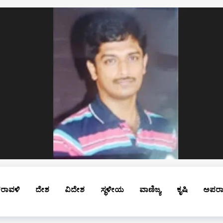
ರಾವಳಿ
ದೇಶ
ವಿದೇಶ
ಸ್ಥಳೀಯ
ವಾಣಿಜ್ಯ
ಕೃಷಿ
ಅಪರ