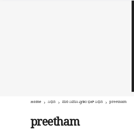
Home
ನಿಧನ
ಪಾರ ನಿವಾಸಿ ಪ್ರೀತಂ ಭಟ್ ನಿಧನ
preetham
preetham