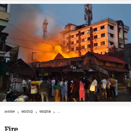
Home
ಅಪರಾಧ
ಅಪಘಾತ
ಪಟಾಕಿ ಅಂಗಡಿಗೆ ಹೊತ್ತಿ ಉರಿದ ಬೆಂಕಿ: ಲಕ್ಷಾಂತರ ರೂ. ನಷ್ಟ