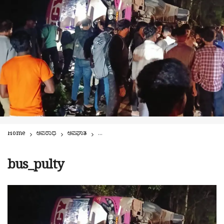
Home
ಅಪರಾಧ
ಅಪಘಾತ
ಗುಂಡ್ಯ: ಖಾಸಗಿ ಬಸ್ ಪಲ್ಟಿ-16ಕ್ಕೂ ಹೆಚ್ಚು ಪ್ರಯಾಣಿಕರಿಗೆ ಗಾ
bus_pulty