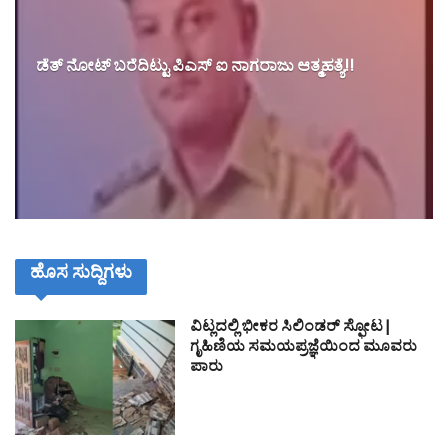
ಡೆತ್ ನೋಟ್ ಬರೆದಿಟ್ಟು ಪಿಎಸ್ ಐ ನಾಗರಾಜು ಆತ್ಮಹತ್ಯೆ!!
ಹೊಸ ಸುದ್ದಿಗಳು
ವಿಟ್ಲದಲ್ಲಿ ಭೀಕರ ಸಿಲಿಂಡರ್ ಸ್ಫೋಟ|
ಗೃಹಿಣಿಯ ಸಮಯಪ್ರಜ್ಞೆಯಿಂದ ಮೂವರು
ಪಾರು