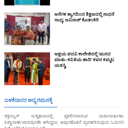
ಆಸೆಗಳ ತ್ಯಾಗದಿಂದ ಶಿಕ್ಷಣದಲ್ಲಿ ಸಾಧನೆ
ಸಾಧ್ಯ: ಅವಿನಾಶ್ ಕೊಡಂಕಿರಿ
ಅಕ್ಷಯ ಪದವಿ ಕಾಲೇಜಿನಲ್ಲಿ ‘ಮನದ
ಮಾತು–ಕವಿತೆಯ ಹಾದಿ’ ಕವನ ಕಮ್ಮಟ
ಯಶಸ್ವಿ
ಬಳಕೆದಾರರ ಆದ್ಯ ಗಮನಕ್ಕೆ
ಶಕ್ತಿನ್ಯೂಸ್ ಸುದ್ದಿತಾಣದಲ್ಲಿ ಪ್ರಕಟಿಸಲಾಗುವ ಜಾಹೀರಾತುಗಳು
ವಿಶ್ವಾಸಾರ್ಹವಾದವುಗಳೇ ಆಗಿದ್ದರೂ, ಅವುಗಳೊಡನೆ ವ್ಯವಹರಿಸುವುದು ಓದುಗರ