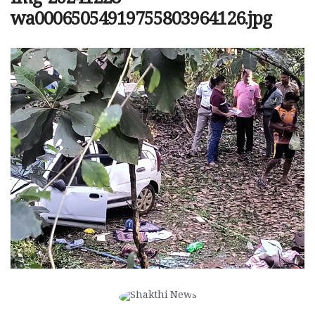
img-20241228-
wa00065054919755803964126.jpg