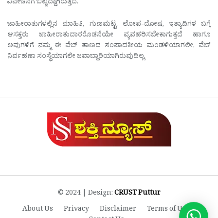
ವಿವೇಚನೆಗೆ ಬಿಟ್ಟದ್ದಾಗಿರುತ್ತದೆ.
ಜಾಹೀರಾತುಗಳಲ್ಲಿನ ಮಾಹಿತಿ, ಗುಣಮಟ್ಟ, ಲೋಪ-ದೋಷ, ಇತ್ಯಾದಿಗಳ ಬಗ್ಗೆ
ಆಸಕ್ತರು ಜಾಹೀರಾತುದಾರರೊಡನೆಯೇ ವ್ಯವಹರಿಸಬೇಕಾಗುತ್ತದೆ ಹಾಗೂ
ಅವುಗಳಿಗೆ ನಮ್ಮ ಈ ವೆಬ್ ತಾಣದ ಸಂಪಾದಕೀಯ ಮಂಡಳಿಯಾಗಲೀ, ವೆಬ್
ನಿರ್ವಹಣಾ ಸಂಸ್ಥೆಯಾಗಲೀ ಜವಾಬ್ದಾರಿಯಾಗಿರುವುದಿಲ್ಲ.
© 2024 | Design:
CRUST Puttur
About Us
Privacy
Disclaimer
Terms of Use