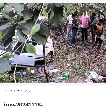
Home
ಅಪರಾಧ
ಪರ್ಲಡ್ಕ ಜಂಕ್ಷನ್’ನಲ್ಲಿ ಹೊಂಡಕ್ಕೆ ಉರುಳಿದ ಕಾರು! ಸುಳ್ಯ ಮೂಲದ ಮೂವರು 