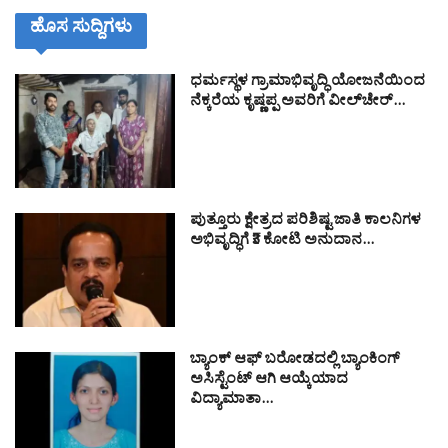
ಹೊಸ ಸುದ್ದಿಗಳು
ಧರ್ಮಸ್ಥಳ ಗ್ರಾಮಾಭಿವೃದ್ಧಿ ಯೋಜನೆಯಿಂದ
ನೆಕ್ಕರೆಯ ಕೃಷ್ಣಪ್ಪ ಅವರಿಗೆ ವೀಲ್‌ಚೇರ್…
ಪುತ್ತೂರು ಕ್ಷೇತ್ರದ ಪರಿಶಿಷ್ಟ ಜಾತಿ ಕಾಲನಿಗಳ
ಅಭಿವೃದ್ಧಿಗೆ ₹3 ಕೋಟಿ ಅನುದಾನ…
ಬ್ಯಾಂಕ್ ಆಫ್ ಬರೋಡದಲ್ಲಿ ಬ್ಯಾಂಕಿಂಗ್
ಅಸಿಸ್ಟೆಂಟ್ ಆಗಿ ಆಯ್ಕೆಯಾದ
ವಿದ್ಯಾಮಾತಾ…