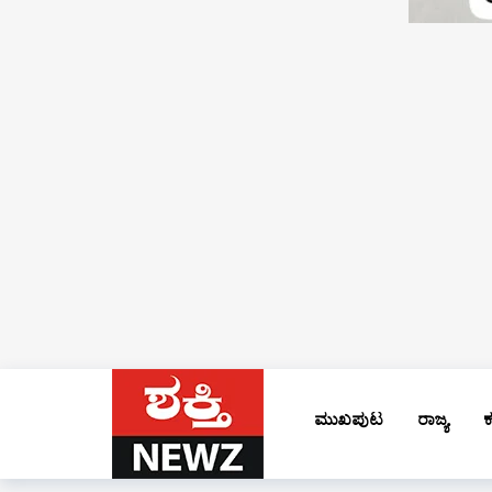
ಮುಖಪುಟ
ರಾಜ್ಯ
ಕ