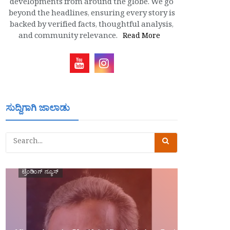
developments from around the globe. We go
beyond the headlines, ensuring every story is
backed by verified facts, thoughtful analysis,
and community relevance.
Read More
ಸುದ್ದಿಗಾಗಿ ಜಾಲಾಡು
ಟ್ರೆಂಡಿಂಗ್ ನ್ಯೂಸ್