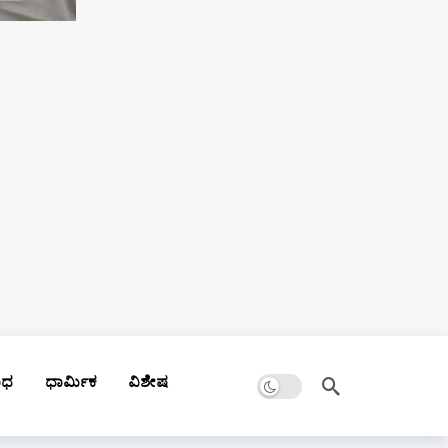
Dark mode
ಾಧ
ಧಾರ್ಮಿಕ
ವಿಶೇಷ