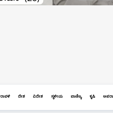
ರಾವಳಿ
ದೇಶ
ವಿದೇಶ
ಸ್ಥಳೀಯ
ವಾಣಿಜ್ಯ
ಕೃಷಿ
ಅಪರ