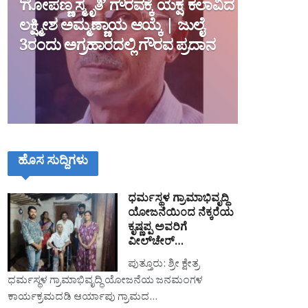
‘ಗೋಪಣ್ಣ ಸ್ಮೃತಿ’ ಗೌರವಕ್ಕೆ ಯಕ್ಷ ಕಲಾವಿದ
ಲಕ್ಷ್ಮೀಶ ಅಮ್ಮಣ್ಣಾಯ ಆಯ್ಕೆ | ಜುಲೈ
3ರಂದು ಅಗ್ರಹಾರದಲ್ಲಿ ಗೌರವ ಪ್ರದಾನ
ಹೊಸ ಸುದ್ದಿಗಳು
ಧರ್ಮಸ್ಥಳ ಗ್ರಾಮಾಭಿವೃದ್ಧಿ
ಯೋಜನೆಯಿಂದ ನೆಕ್ಕರೆಯ
ಕೃಷ್ಣಪ್ಪ ಅವರಿಗೆ
ವೀಲ್‌ಚೇರ್…
ಪುತ್ತೂರು: ಶ್ರೀ ಕ್ಷೇತ್ರ
ಧರ್ಮಸ್ಥಳ ಗ್ರಾಮಾಭಿವೃದ್ಧಿ ಯೋಜನೆಯ ಜನಮಂಗಳ
ಕಾರ್ಯಕ್ರಮದಡಿ ಆರ್ಯಾಪು ಗ್ರಾಮದ…