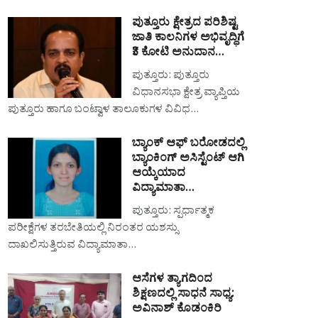
ಪುತ್ತೂರು ಕ್ಷೇತ್ರದ ಪರಿಶಿಷ್ಟ
ಜಾತಿ ಕಾಲನಿಗಳ ಅಭಿವೃದ್ಧಿಗೆ
₹3 ಕೋಟಿ ಅನುದಾನ…
ಪುತ್ತೂರು: ಪುತ್ತೂರು
ವಿಧಾನಸಭಾ ಕ್ಷೇತ್ರ ವ್ಯಾಪ್ತಿಯ
ಪುತ್ತೂರು ಹಾಗೂ ಬಂಟ್ವಾಳ ತಾಲೂಕುಗಳ ವಿವಿಧ…
ಬ್ಯಾಂಕ್ ಆಫ್ ಬರೋಡದಲ್ಲಿ
ಬ್ಯಾಂಕಿಂಗ್ ಅಸಿಸ್ಟೆಂಟ್ ಆಗಿ
ಆಯ್ಕೆಯಾದ
ವಿದ್ಯಾಮಾತಾ…
ಪುತ್ತೂರು: ಸ್ಪರ್ಧಾತ್ಮಕ
ಪರೀಕ್ಷೆಗಳ ತರಬೇತಿಯಲ್ಲಿ ನಿರಂತರ ಯಶಸ್ಸು
ದಾಖಲಿಸುತ್ತಿರುವ ವಿದ್ಯಾಮಾತಾ…
ಆಸೆಗಳ ತ್ಯಾಗದಿಂದ
ಶಿಕ್ಷಣದಲ್ಲಿ ಸಾಧನೆ ಸಾಧ್ಯ:
ಅವಿನಾಶ್ ಕೊಡಂಕಿರಿ