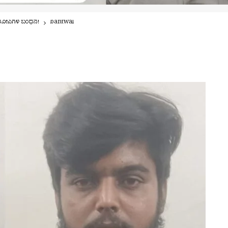
ು ಆರೋಪಿಗಳ ಬಂಧನ!
bantwal