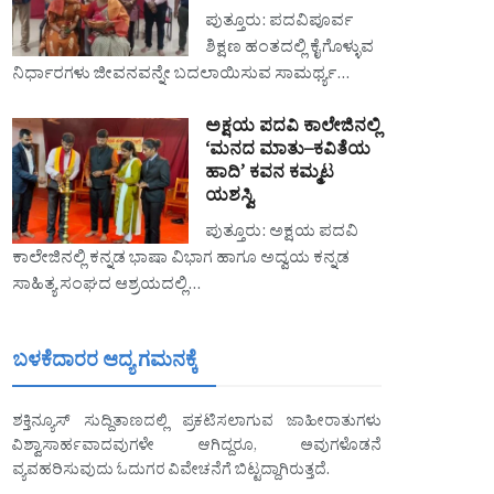
ಪುತ್ತೂರು: ಪದವಿಪೂರ್ವ
ಶಿಕ್ಷಣ ಹಂತದಲ್ಲಿ ಕೈಗೊಳ್ಳುವ
ನಿರ್ಧಾರಗಳು ಜೀವನವನ್ನೇ ಬದಲಾಯಿಸುವ ಸಾಮರ್ಥ್ಯ…
ಅಕ್ಷಯ ಪದವಿ ಕಾಲೇಜಿನಲ್ಲಿ
‘ಮನದ ಮಾತು–ಕವಿತೆಯ
ಹಾದಿ’ ಕವನ ಕಮ್ಮಟ
ಯಶಸ್ವಿ
ಪುತ್ತೂರು: ಅಕ್ಷಯ ಪದವಿ
ಕಾಲೇಜಿನಲ್ಲಿ ಕನ್ನಡ ಭಾಷಾ ವಿಭಾಗ ಹಾಗೂ ಅದ್ವಯ ಕನ್ನಡ
ಸಾಹಿತ್ಯ ಸಂಘದ ಆಶ್ರಯದಲ್ಲಿ…
ಬಳಕೆದಾರರ ಆದ್ಯ ಗಮನಕ್ಕೆ
ಶಕ್ತಿನ್ಯೂಸ್ ಸುದ್ದಿತಾಣದಲ್ಲಿ ಪ್ರಕಟಿಸಲಾಗುವ ಜಾಹೀರಾತುಗಳು
ವಿಶ್ವಾಸಾರ್ಹವಾದವುಗಳೇ ಆಗಿದ್ದರೂ, ಅವುಗಳೊಡನೆ
ವ್ಯವಹರಿಸುವುದು ಓದುಗರ ವಿವೇಚನೆಗೆ ಬಿಟ್ಟದ್ದಾಗಿರುತ್ತದೆ.