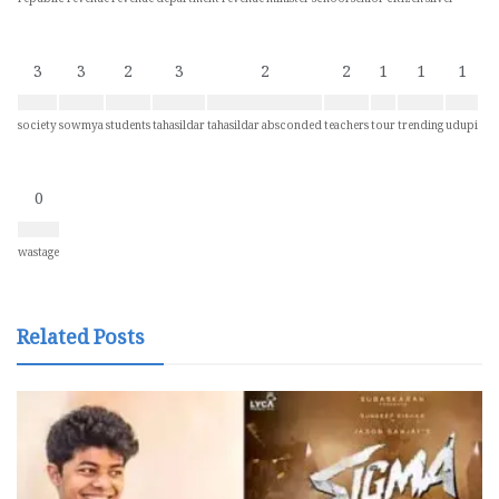
republic
revenue
revenue department
revenue minister
school
senior citizen
silver
3
3
2
3
2
2
1
1
1
society
sowmya
students
tahasildar
tahasildar absconded
teachers
tour
trending
udupi
0
wastage
Related Posts