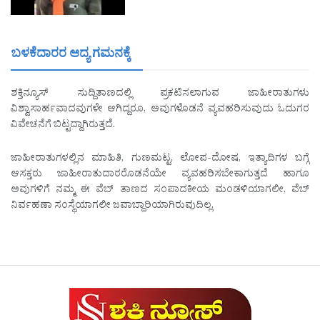
ಬಳಕೆದಾರರ ಆದ್ಯ ಗಮನಕ್ಕೆ
ಶಕ್ತಿನ್ಯೂಸ್ ಸುದ್ದಿತಾಣದಲ್ಲಿ ಪ್ರಕಟಿಸಲಾಗುವ ಜಾಹೀರಾತುಗಳು
ವಿಶ್ವಾಸಾರ್ಹವಾದವುಗಳೇ ಆಗಿದ್ದರೂ, ಅವುಗಳೊಡನೆ ವ್ಯವಹರಿಸುವುದು ಓದುಗರ
ವಿವೇಚನೆಗೆ ಬಿಟ್ಟದ್ದಾಗಿರುತ್ತದೆ.
ಜಾಹೀರಾತುಗಳಲ್ಲಿನ ಮಾಹಿತಿ, ಗುಣಮಟ್ಟ, ಲೋಪ-ದೋಷ, ಇತ್ಯಾದಿಗಳ ಬಗ್ಗೆ
ಆಸಕ್ತರು ಜಾಹೀರಾತುದಾರರೊಡನೆಯೇ ವ್ಯವಹರಿಸಬೇಕಾಗುತ್ತದೆ ಹಾಗೂ
ಅವುಗಳಿಗೆ ನಮ್ಮ ಈ ವೆಬ್ ತಾಣದ ಸಂಪಾದಕೀಯ ಮಂಡಳಿಯಾಗಲೀ, ವೆಬ್
ನಿರ್ವಹಣಾ ಸಂಸ್ಥೆಯಾಗಲೀ ಜವಾಬ್ದಾರಿಯಾಗಿರುವುದಿಲ್ಲ.