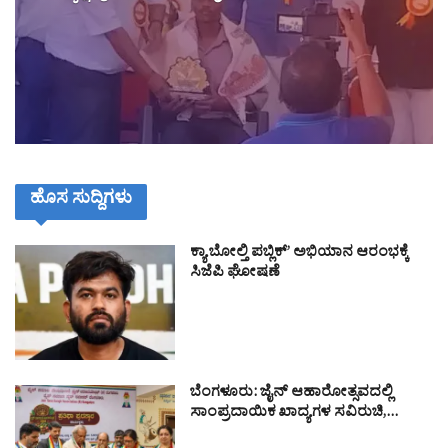
ಹೊಸ ಸುದ್ದಿಗಳು
ಕ್ಯಾ ಬೋಲ್ತಿ ಪಬ್ಲಿಕ್’ ಅಭಿಯಾನ ಆರಂಭಕ್ಕೆ
ಸಿಜೆಪಿ ಘೋಷಣೆ
ಬೆಂಗಳೂರು: ಜೈನ್ ಆಹಾರೋತ್ಸವದಲ್ಲಿ
ಸಾಂಪ್ರದಾಯಿಕ ಖಾದ್ಯಗಳ ಸವಿರುಚಿ,…