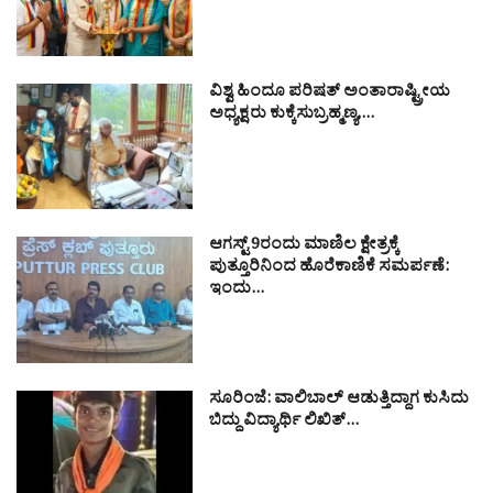
ವಿಶ್ವ ಹಿಂದೂ ಪರಿಷತ್ ಅಂತಾರಾಷ್ಟ್ರೀಯ
ಅಧ್ಯಕ್ಷರು ಕುಕ್ಕೆಸುಬ್ರಹ್ಮಣ್ಯ,…
ಆಗಸ್ಟ್ 9ರಂದು ಮಾಣಿಲ ಕ್ಷೇತ್ರಕ್ಕೆ
ಪುತ್ತೂರಿನಿಂದ ಹೊರೆಕಾಣಿಕೆ ಸಮರ್ಪಣೆ:
ಇಂದು…
ಸೂರಿಂಜೆ: ವಾಲಿಬಾಲ್ ಆಡುತ್ತಿದ್ದಾಗ ಕುಸಿದು
ಬಿದ್ದು ವಿದ್ಯಾರ್ಥಿ ಲಿಖಿತ್…