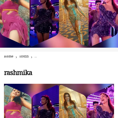
Home
ಸಿನೇಮಾ
ನಿರ್ಮಾಪಕರ ನೆಚ್ಚಿನ ಹೀರೊಯಿನ್ ರಶ್ಮಿಕಾ ಮಂದಣ್ಣ: ಕಾರಣ ತಿಳಿಸಿದ ಎಸ್.ಕೆ
rashmika