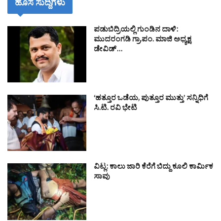
ಹೊಸ ಸುದ್ದಿಗಳು
ಪಡುಬಿದ್ರಿಯಲ್ಲಿ ಗುಂಡಿನ ದಾಳಿ:
ಮುದರಂಗಡಿ ಗ್ರಾ.ಪಂ. ಮಾಜಿ ಅಧ್ಯಕ್ಷ
ಡೇವಿಡ್…
‘ಹತ್ತೂರ ಒಡೆಯ, ಪುತ್ತೂರ ಮುತ್ತು’ ಸನ್ನಿಧಿಗೆ
ಸಿ.ಟಿ. ರವಿ ಭೇಟಿ
ವಿಟ್ಲ: ಕಾಲು ಜಾರಿ ಕೆರೆಗೆ ಬಿದ್ದು ಕೂಲಿ ಕಾರ್ಮಿಕ
ಸಾವು