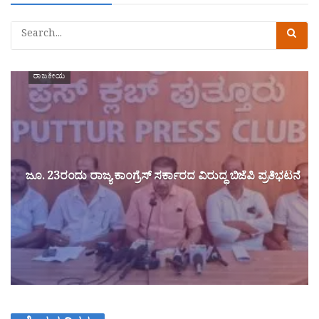
ರಾಜಕೀಯ
ಜೂ. 23ರಂದು ರಾಜ್ಯ ಕಾಂಗ್ರೆಸ್ ಸರ್ಕಾರದ ವಿರುದ್ಧ ಬಿಜೆಪಿ ಪ್ರತಿಭಟನೆ