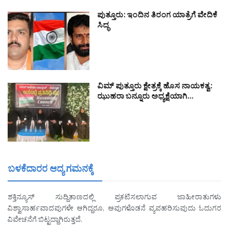
ಪುತ್ತೂರು: ಇಂದಿನ ತಿರಂಗ ಯಾತ್ರೆಗೆ ವೇದಿಕೆ
ಸಿದ್ಧ
ವಿಮ್ ಪುತ್ತೂರು ಕ್ಷೇತ್ರಕ್ಕೆ ಹೊಸ ನಾಯಕತ್ವ:
ಝುಹರಾ ಬನ್ನೂರು ಅಧ್ಯಕ್ಷೆಯಾಗಿ…
ಬಳಕೆದಾರರ ಆದ್ಯ ಗಮನಕ್ಕೆ
ಶಕ್ತಿನ್ಯೂಸ್ ಸುದ್ದಿತಾಣದಲ್ಲಿ ಪ್ರಕಟಿಸಲಾಗುವ ಜಾಹೀರಾತುಗಳು
ವಿಶ್ವಾಸಾರ್ಹವಾದವುಗಳೇ ಆಗಿದ್ದರೂ, ಅವುಗಳೊಡನೆ ವ್ಯವಹರಿಸುವುದು ಓದುಗರ
ವಿವೇಚನೆಗೆ ಬಿಟ್ಟದ್ದಾಗಿರುತ್ತದೆ.