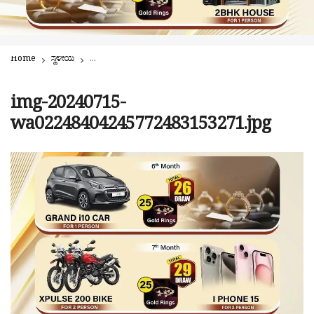
Home
ಸ್ಥಳೀಯ
ಪುತ್ತೂರಿನ ಇತಿಹಾಸದಲ್ಲೇ ಪ್ರಪ್ರಥಮ ಬಾರಿಗೆ ಬ್ರೈಟ್ ಭಾರತ್ ಪರಿಚಯಿಸುತ್ತಿರ
img-20240715-
wa02248404245772483153271.jpg