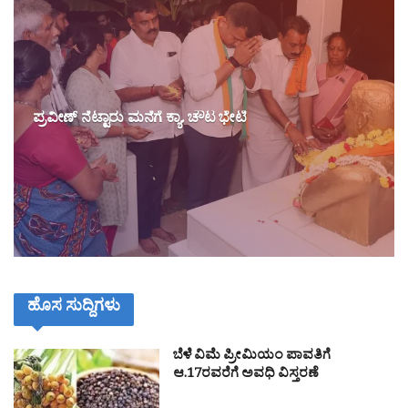
ಪ್ರವೀಣ್ ನೆಟ್ಟಾರು ಮನೆಗೆ ಕ್ಯಾ. ಚೌಟ ಭೇಟಿ
ಹೊಸ ಸುದ್ದಿಗಳು
ಬೆಳೆ ವಿಮೆ ಪ್ರೀಮಿಯಂ ಪಾವತಿಗೆ
ಆ.17ರವರೆಗೆ ಅವಧಿ ವಿಸ್ತರಣೆ