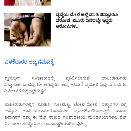
ವೃದ್ಧೆಯ ಮೇಲೆ ಹಲ್ಲೆ ಮಾಡಿ ಚಿನ್ನಾಭರಣ
ದರೋಡೆ: ಮೂರು ದಿನದಲ್ಲೇ ಇಬ್ಬರು
ಆರೋಪಿಗಳ…
ಬಳಕೆದಾರರ ಆದ್ಯ ಗಮನಕ್ಕೆ
ಶಕ್ತಿನ್ಯೂಸ್ ಸುದ್ದಿತಾಣದಲ್ಲಿ ಪ್ರಕಟಿಸಲಾಗುವ ಜಾಹೀರಾತುಗಳು
ವಿಶ್ವಾಸಾರ್ಹವಾದವುಗಳೇ ಆಗಿದ್ದರೂ, ಅವುಗಳೊಡನೆ ವ್ಯವಹರಿಸುವುದು ಓದುಗರ
ವಿವೇಚನೆಗೆ ಬಿಟ್ಟದ್ದಾಗಿರುತ್ತದೆ.
ಜಾಹೀರಾತುಗಳಲ್ಲಿನ ಮಾಹಿತಿ, ಗುಣಮಟ್ಟ, ಲೋಪ-ದೋಷ, ಇತ್ಯಾದಿಗಳ ಬಗ್ಗೆ
ಆಸಕ್ತರು ಜಾಹೀರಾತುದಾರರೊಡನೆಯೇ ವ್ಯವಹರಿಸಬೇಕಾಗುತ್ತದೆ ಹಾಗೂ
ಅವುಗಳಿಗೆ ನಮ್ಮ ಈ ವೆಬ್ ತಾಣದ ಸಂಪಾದಕೀಯ ಮಂಡಳಿಯಾಗಲೀ, ವೆಬ್
ನಿರ್ವಹಣಾ ಸಂಸ್ಥೆಯಾಗಲೀ ಜವಾಬ್ದಾರಿಯಾಗಿರುವುದಿಲ್ಲ.