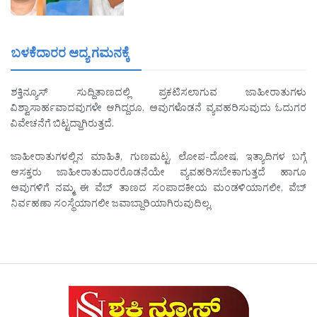
ಬಳಕೆದಾರರ ಆದ್ಯ ಗಮನಕ್ಕೆ
ಶಕ್ತಿನ್ಯೂಸ್ ಸುದ್ದಿತಾಣದಲ್ಲಿ ಪ್ರಕಟಿಸಲಾಗುವ ಜಾಹೀರಾತುಗಳು
ವಿಶ್ವಾಸಾರ್ಹವಾದವುಗಳೇ ಆಗಿದ್ದರೂ, ಅವುಗಳೊಡನೆ ವ್ಯವಹರಿಸುವುದು ಓದುಗರ
ವಿವೇಚನೆಗೆ ಬಿಟ್ಟದ್ದಾಗಿರುತ್ತದೆ.
ಜಾಹೀರಾತುಗಳಲ್ಲಿನ ಮಾಹಿತಿ, ಗುಣಮಟ್ಟ, ಲೋಪ-ದೋಷ, ಇತ್ಯಾದಿಗಳ ಬಗ್ಗೆ
ಆಸಕ್ತರು ಜಾಹೀರಾತುದಾರರೊಡನೆಯೇ ವ್ಯವಹರಿಸಬೇಕಾಗುತ್ತದೆ ಹಾಗೂ
ಅವುಗಳಿಗೆ ನಮ್ಮ ಈ ವೆಬ್ ತಾಣದ ಸಂಪಾದಕೀಯ ಮಂಡಳಿಯಾಗಲೀ, ವೆಬ್
ನಿರ್ವಹಣಾ ಸಂಸ್ಥೆಯಾಗಲೀ ಜವಾಬ್ದಾರಿಯಾಗಿರುವುದಿಲ್ಲ.