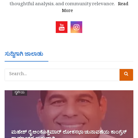
thoughtful analysis, and community relevance.
Read
More
ಸುದ್ದಿಗಾಗಿ ಜಾಲಾಡು
ಸ್ಥಳೀಯ
ಮಹೇಶ್ ರೈ ಅಂಕೊತ್ತಿಮಾರ್ ಲೋಕಸಭಾ ಚುನಾವಣೆಯ ಕಾಂಗ್ರೆಸ್