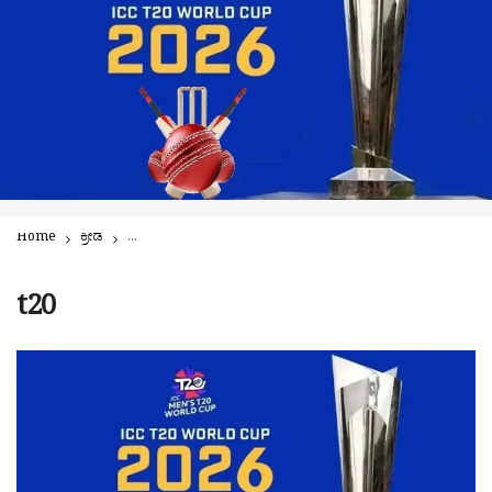
Home
ಕ್ರೀಡೆ
ಟಿ20 ವಿಶ್ವಕಪ್ ಕ್ರಿಕೆಟ್: ಭಾರತಕ್ಕೆ ಬರಲ್ಲ ಪಾಕಿಸ್ತಾನ್ ತಂಡ! ಕಣಕ್ಕಿಳಿಯುವ 20
t20