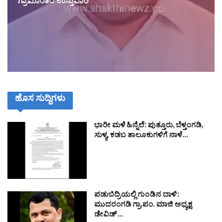
ಗ್ರಾಮಾಂತರ ಉಸ್ತುವಾರಿ
ಹೊಸ ಸುದ್ದಿಗಳು
ಭಾರೀ ಮಳೆ ಹಿನ್ನೆಲೆ: ಪುತ್ತೂರು, ಬೆಳ್ತಂಗಡಿ,
ಸುಳ್ಯ, ಕಡಬ ತಾಲೂಕುಗಳಿಗೆ ನಾಳೆ…
ಪಡುಬಿದ್ರಿಯಲ್ಲಿ ಗುಂಡಿನ ದಾಳಿ:
ಮುದರಂಗಡಿ ಗ್ರಾ.ಪಂ. ಮಾಜಿ ಅಧ್ಯಕ್ಷ
ಡೇವಿಡ್…