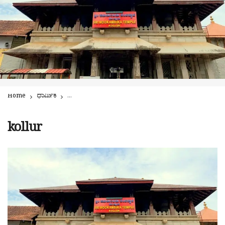
Home
ಧಾರ್ಮಿಕ
ಕೊಲ್ಲೂರು ದೇವಾಲಯ ಆವರಣದಲ್ಲಿ ಅನ್ಯ ಅರ್ಚಕರಿಂದ ಹೋಮ: ದಾವೆ
kollur