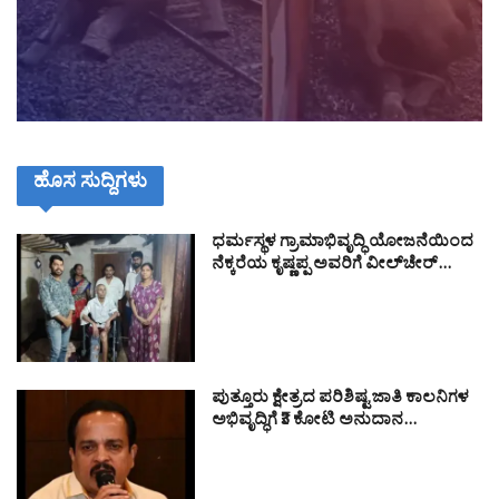
ಹೊಸ ಸುದ್ದಿಗಳು
ಧರ್ಮಸ್ಥಳ ಗ್ರಾಮಾಭಿವೃದ್ಧಿ ಯೋಜನೆಯಿಂದ
ನೆಕ್ಕರೆಯ ಕೃಷ್ಣಪ್ಪ ಅವರಿಗೆ ವೀಲ್‌ಚೇರ್…
ಪುತ್ತೂರು ಕ್ಷೇತ್ರದ ಪರಿಶಿಷ್ಟ ಜಾತಿ ಕಾಲನಿಗಳ
ಅಭಿವೃದ್ಧಿಗೆ ₹3 ಕೋಟಿ ಅನುದಾನ…