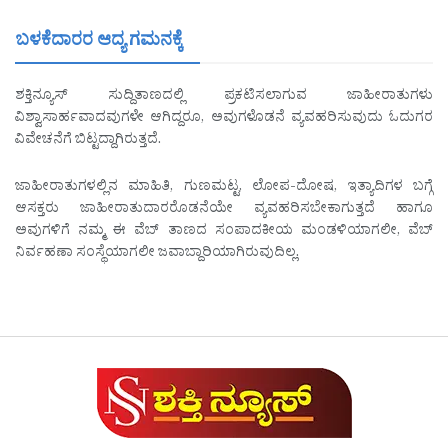
ಬಳಕೆದಾರರ ಆದ್ಯ ಗಮನಕ್ಕೆ
ಶಕ್ತಿನ್ಯೂಸ್ ಸುದ್ದಿತಾಣದಲ್ಲಿ ಪ್ರಕಟಿಸಲಾಗುವ ಜಾಹೀರಾತುಗಳು
ವಿಶ್ವಾಸಾರ್ಹವಾದವುಗಳೇ ಆಗಿದ್ದರೂ, ಅವುಗಳೊಡನೆ ವ್ಯವಹರಿಸುವುದು ಓದುಗರ
ವಿವೇಚನೆಗೆ ಬಿಟ್ಟದ್ದಾಗಿರುತ್ತದೆ.
ಜಾಹೀರಾತುಗಳಲ್ಲಿನ ಮಾಹಿತಿ, ಗುಣಮಟ್ಟ, ಲೋಪ-ದೋಷ, ಇತ್ಯಾದಿಗಳ ಬಗ್ಗೆ
ಆಸಕ್ತರು ಜಾಹೀರಾತುದಾರರೊಡನೆಯೇ ವ್ಯವಹರಿಸಬೇಕಾಗುತ್ತದೆ ಹಾಗೂ
ಅವುಗಳಿಗೆ ನಮ್ಮ ಈ ವೆಬ್ ತಾಣದ ಸಂಪಾದಕೀಯ ಮಂಡಳಿಯಾಗಲೀ, ವೆಬ್
ನಿರ್ವಹಣಾ ಸಂಸ್ಥೆಯಾಗಲೀ ಜವಾಬ್ದಾರಿಯಾಗಿರುವುದಿಲ್ಲ.