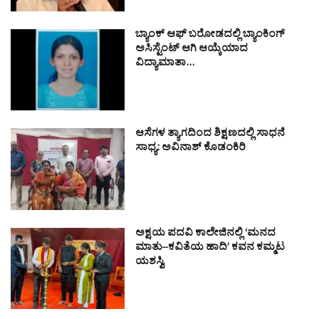
ಬ್ಯಾಂಕ್ ಆಫ್ ಬರೋಡದಲ್ಲಿ ಬ್ಯಾಂಕಿಂಗ್
ಅಸಿಸ್ಟೆಂಟ್ ಆಗಿ ಆಯ್ಕೆಯಾದ
ವಿದ್ಯಾಮಾತಾ…
ಆಸೆಗಳ ತ್ಯಾಗದಿಂದ ಶಿಕ್ಷಣದಲ್ಲಿ ಸಾಧನೆ
ಸಾಧ್ಯ: ಅವಿನಾಶ್ ಕೊಡಂಕಿರಿ
ಅಕ್ಷಯ ಪದವಿ ಕಾಲೇಜಿನಲ್ಲಿ ‘ಮನದ
ಮಾತು–ಕವಿತೆಯ ಹಾದಿ’ ಕವನ ಕಮ್ಮಟ
ಯಶಸ್ವಿ