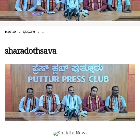
Home
ಧಾರ್ಮಿಕ
ಪುತ್ತೂರು ಶಾರದೋತ್ಸವ: ಶ್ರೀ ಶಾರದಾ ಮಂದಿರದಲ್ಲಿ ಅಂತಿಮ ಸಿದ್ಧತೆ | ಸ
sharadothsava