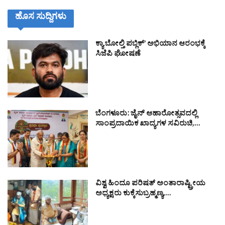
ಹೊಸ ಸುದ್ದಿಗಳು
ಕ್ಯಾ ಬೋಲ್ತಿ ಪಬ್ಲಿಕ್’ ಅಭಿಯಾನ ಆರಂಭಕ್ಕೆ
ಸಿಜೆಪಿ ಘೋಷಣೆ
ಬೆಂಗಳೂರು: ಜೈನ್ ಆಹಾರೋತ್ಸವದಲ್ಲಿ
ಸಾಂಪ್ರದಾಯಿಕ ಖಾದ್ಯಗಳ ಸವಿರುಚಿ,…
ವಿಶ್ವ ಹಿಂದೂ ಪರಿಷತ್ ಅಂತಾರಾಷ್ಟ್ರೀಯ
ಅಧ್ಯಕ್ಷರು ಕುಕ್ಕೆಸುಬ್ರಹ್ಮಣ್ಯ,…