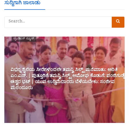
ಸುದ್ದಿಗಾಗಿ ಜಾಲಾಡು
ಟ್ರೆಂಡಿಂಗ್ ನ್ಯೂಸ್
ವಿಭಿನ್ನ ಶೈಲಿಯ ಸೀರೆಗಳಿಂದಲೇ ತಮನ್ವಿ ಸಿಲ್ಕ್ಸ್ ಮನೆಮಾತು: ಅದಿತಿ
ಎಂ.ಎಸ್. | ಪುತ್ತೂರಿಗೆ ತಮನ್ವಿ ಸಿಲ್ಕ್ಸ್ ಅಮೋಘ ಕೊಡುಗೆ: ಪಂಜಿಗುಡ್ಡೆ
ಈಶ್ವರ ಭಟ್ | ಯುವ ಉದ್ದಿಮೆದಾರರು ಬೆಳೆಯಬೇಕು: ಸಂಜೀವ
ಮಠಂದೂರು