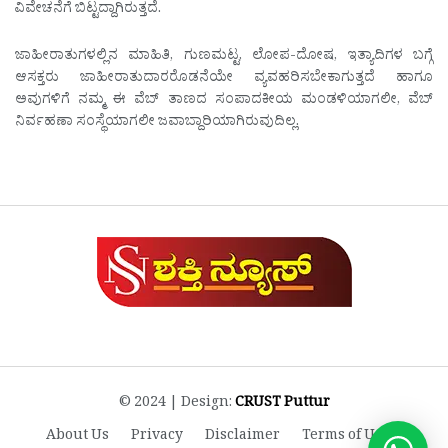
ವಿವೇಚನೆಗೆ ಬಿಟ್ಟದ್ದಾಗಿರುತ್ತದೆ.
ಜಾಹೀರಾತುಗಳಲ್ಲಿನ ಮಾಹಿತಿ, ಗುಣಮಟ್ಟ, ಲೋಪ-ದೋಷ, ಇತ್ಯಾದಿಗಳ ಬಗ್ಗೆ
ಆಸಕ್ತರು ಜಾಹೀರಾತುದಾರರೊಡನೆಯೇ ವ್ಯವಹರಿಸಬೇಕಾಗುತ್ತದೆ ಹಾಗೂ
ಅವುಗಳಿಗೆ ನಮ್ಮ ಈ ವೆಬ್ ತಾಣದ ಸಂಪಾದಕೀಯ ಮಂಡಳಿಯಾಗಲೀ, ವೆಬ್
ನಿರ್ವಹಣಾ ಸಂಸ್ಥೆಯಾಗಲೀ ಜವಾಬ್ದಾರಿಯಾಗಿರುವುದಿಲ್ಲ.
© 2024 | Design:
CRUST Puttur
About Us
Privacy
Disclaimer
Terms of Use