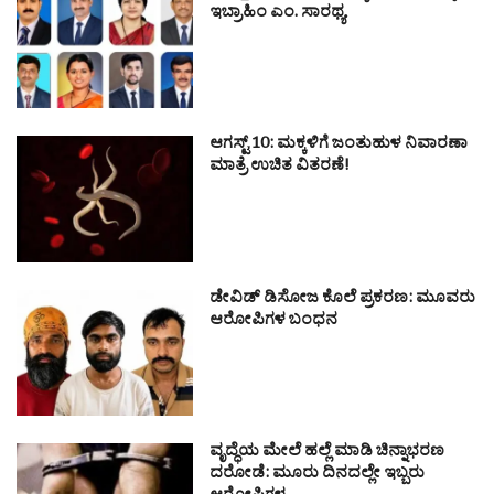
ಇಬ್ರಾಹಿಂ ಎಂ. ಸಾರಥ್ಯ
ಆಗಸ್ಟ್ 10: ಮಕ್ಕಳಿಗೆ ಜಂತುಹುಳ ನಿವಾರಣಾ
ಮಾತ್ರೆ ಉಚಿತ ವಿತರಣೆ!
ಡೇವಿಡ್ ಡಿಸೋಜ ಕೊಲೆ ಪ್ರಕರಣ: ಮೂವರು
ಆರೋಪಿಗಳ ಬಂಧನ
ವೃದ್ಧೆಯ ಮೇಲೆ ಹಲ್ಲೆ ಮಾಡಿ ಚಿನ್ನಾಭರಣ
ದರೋಡೆ: ಮೂರು ದಿನದಲ್ಲೇ ಇಬ್ಬರು