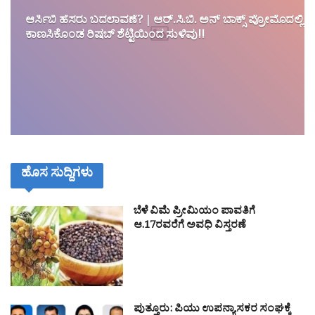
ಆರ್ಸಿಬಿ ಹೆಸರು ಬದಲಾವಣೆ? | ಆರ್.ಸಿ.ಬಿ. ಅನ್ ಬಾಕ್ಸ್ ಪ್ರೋಮೊದಲ್ಲಿ
ಕಾಣಸಿಕೊಂಡ ರಿಷಬ್ ಶೆಟ್ಟಿಯಿಂದ ಸುಳಿವು!!
ಹೊಸ ಸುದ್ದಿಗಳು
ಬೆಳೆ ವಿಮೆ ಪ್ರೀಮಿಯಂ ಪಾವತಿಗೆ
ಆ.17ರವರೆಗೆ ಅವಧಿ ವಿಸ್ತರಣೆ
ಪುತ್ತೂರು: ಪಿಯು ಉಪನ್ಯಾಸಕರ ಸಂಘಕ್ಕೆ