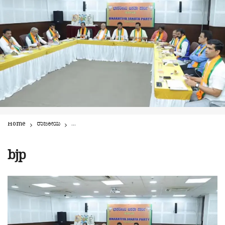
Home
ರಾಜಕೀಯ
ದಿಢೀರ್ ಕೋರ್ ಕಮಿಟಿ ಸಭೆ ಕರೆದ ಬಿಜೆಪಿ | ಕರ್ನಾಟಕ ಉಳಿಸಿ, ಕಾಂಗ್ರೆಸ್
bjp