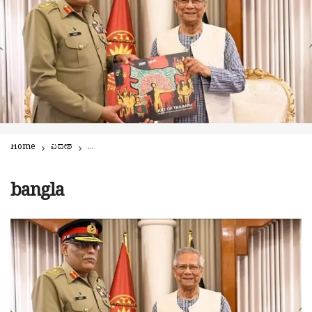
Home
ವಿದೇಶ
ಭಾರತದ ರಾಜ್ಯಗಳು ತನ್ನದೆಂದು ಪಾಕಿಗೆ ಹೇಳಿದ ಬಾಂಗ್ಲಾ; ತೀವ್ರ ಆಕ್ಷೇಪ!!
bangla