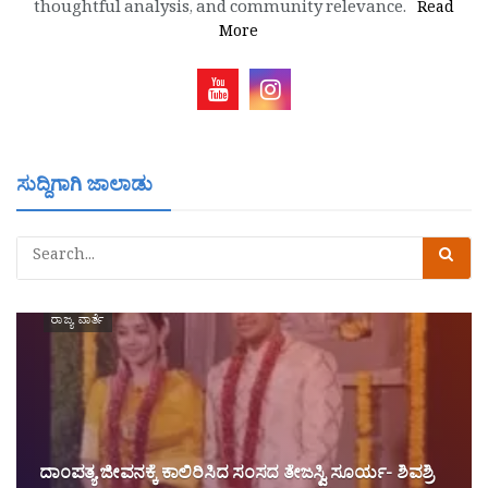
thoughtful analysis, and community relevance.
Read
More
ಸುದ್ದಿಗಾಗಿ ಜಾಲಾಡು
ರಾಜ್ಯ ವಾರ್ತೆ
ದಾಂಪತ್ಯ ಜೀವನಕ್ಕೆ ಕಾಲಿರಿಸಿದ ಸಂಸದ ತೇಜಸ್ವಿ ಸೂರ್ಯ- ಶಿವಶ್ರಿ