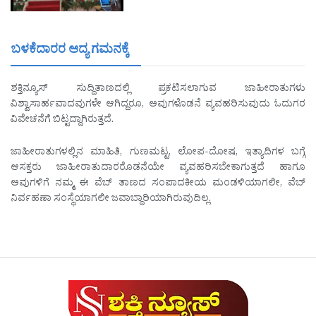
ಬಳಕೆದಾರರ ಆದ್ಯ ಗಮನಕ್ಕೆ
ಶಕ್ತಿನ್ಯೂಸ್ ಸುದ್ದಿತಾಣದಲ್ಲಿ ಪ್ರಕಟಿಸಲಾಗುವ ಜಾಹೀರಾತುಗಳು
ವಿಶ್ವಾಸಾರ್ಹವಾದವುಗಳೇ ಆಗಿದ್ದರೂ, ಅವುಗಳೊಡನೆ ವ್ಯವಹರಿಸುವುದು ಓದುಗರ
ವಿವೇಚನೆಗೆ ಬಿಟ್ಟದ್ದಾಗಿರುತ್ತದೆ.
ಜಾಹೀರಾತುಗಳಲ್ಲಿನ ಮಾಹಿತಿ, ಗುಣಮಟ್ಟ, ಲೋಪ-ದೋಷ, ಇತ್ಯಾದಿಗಳ ಬಗ್ಗೆ
ಆಸಕ್ತರು ಜಾಹೀರಾತುದಾರರೊಡನೆಯೇ ವ್ಯವಹರಿಸಬೇಕಾಗುತ್ತದೆ ಹಾಗೂ
ಅವುಗಳಿಗೆ ನಮ್ಮ ಈ ವೆಬ್ ತಾಣದ ಸಂಪಾದಕೀಯ ಮಂಡಳಿಯಾಗಲೀ, ವೆಬ್
ನಿರ್ವಹಣಾ ಸಂಸ್ಥೆಯಾಗಲೀ ಜವಾಬ್ದಾರಿಯಾಗಿರುವುದಿಲ್ಲ.