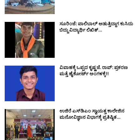
ಸೂರಿಂಜೆ: ವಾಲಿಬಾಲ್ ಆಡುತ್ತಿದ್ದಾಗ ಕುಸಿದು
ಬಿದ್ದು ವಿದ್ಯಾರ್ಥಿ ಲಿಖಿತ್…
ವಿವಾಹಕ್ಕೆ ಒಪ್ಪದ ಕೃಷ್ಣ ಜೆ. ರಾವ್: ಪ್ರಕರಣ
ಮತ್ತೆ ಹೈಕೋರ್ಟ್ ಅಂಗಳಕ್ಕೆ!!
ಉಜಿರೆ ಎಸ್‌ಡಿಎಂ ಸ್ವಾಯತ್ತ ಕಾಲೇಜಿನ
ಮನೋವಿಜ್ಞಾನ ವಿಭಾಗಕ್ಕೆ ಪ್ರತಿಷ್ಠಿತ…