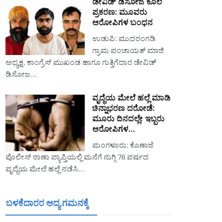
ಡೇವಿಡ್ ಡಿಸೋಜ ಕೊಲೆ
ಪ್ರಕರಣ: ಮೂವರು
ಆರೋಪಿಗಳ ಬಂಧನ
ಉಡುಪಿ: ಮುದರಂಗಡಿ
ಗ್ರಾಮ ಪಂಚಾಯತ್ ಮಾಜಿ
ಅಧ್ಯಕ್ಷ, ಕಾಂಗ್ರೆಸ್ ಮುಖಂಡ ಹಾಗೂ ಗುತ್ತಿಗೆದಾರ ಡೇವಿಡ್
ಡಿಸೋಜ…
ವೃದ್ಧೆಯ ಮೇಲೆ ಹಲ್ಲೆ ಮಾಡಿ
ಚಿನ್ನಾಭರಣ ದರೋಡೆ:
ಮೂರು ದಿನದಲ್ಲೇ ಇಬ್ಬರು
ಆರೋಪಿಗಳ…
ಮಂಗಳೂರು: ಕೊಣಾಜೆ
ಪೊಲೀಸ್ ಠಾಣಾ ವ್ಯಾಪ್ತಿಯಲ್ಲಿ ಮನೆಗೆ ನುಗ್ಗಿ 76 ವರ್ಷದ
ವೃದ್ಧೆಯ ಮೇಲೆ ಹಲ್ಲೆ ನಡೆಸಿ…
ಬಳಕೆದಾರರ ಆದ್ಯ ಗಮನಕ್ಕೆ