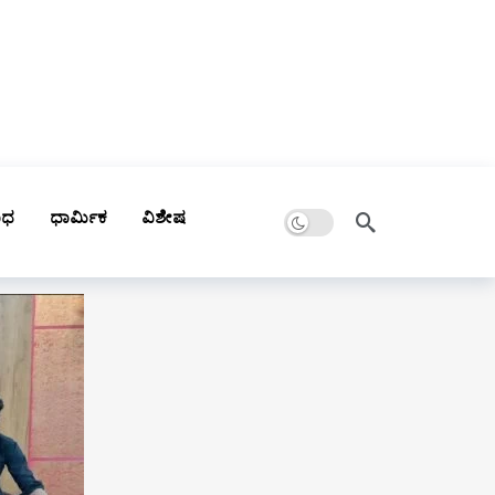
Dark mode
ಾಧ
ಧಾರ್ಮಿಕ
ವಿಶೇಷ