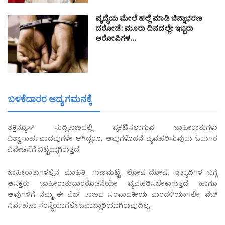
ವೃದ್ಧೆಯ ಮೇಲೆ ಹಲ್ಲೆ ಮಾಡಿ ಚಿನ್ನಾಭರಣ
ದರೋಡೆ: ಮೂರು ದಿನದಲ್ಲೇ ಇಬ್ಬರು
ಆರೋಪಿಗಳ…
ಬಳಕೆದಾರರ ಆದ್ಯ ಗಮನಕ್ಕೆ
ಶಕ್ತಿನ್ಯೂಸ್ ಸುದ್ದಿತಾಣದಲ್ಲಿ ಪ್ರಕಟಿಸಲಾಗುವ ಜಾಹೀರಾತುಗಳು
ವಿಶ್ವಾಸಾರ್ಹವಾದವುಗಳೇ ಆಗಿದ್ದರೂ, ಅವುಗಳೊಡನೆ ವ್ಯವಹರಿಸುವುದು ಓದುಗರ
ವಿವೇಚನೆಗೆ ಬಿಟ್ಟದ್ದಾಗಿರುತ್ತದೆ.
ಜಾಹೀರಾತುಗಳಲ್ಲಿನ ಮಾಹಿತಿ, ಗುಣಮಟ್ಟ, ಲೋಪ-ದೋಷ, ಇತ್ಯಾದಿಗಳ ಬಗ್ಗೆ
ಆಸಕ್ತರು ಜಾಹೀರಾತುದಾರರೊಡನೆಯೇ ವ್ಯವಹರಿಸಬೇಕಾಗುತ್ತದೆ ಹಾಗೂ
ಅವುಗಳಿಗೆ ನಮ್ಮ ಈ ವೆಬ್ ತಾಣದ ಸಂಪಾದಕೀಯ ಮಂಡಳಿಯಾಗಲೀ, ವೆಬ್
ನಿರ್ವಹಣಾ ಸಂಸ್ಥೆಯಾಗಲೀ ಜವಾಬ್ದಾರಿಯಾಗಿರುವುದಿಲ್ಲ.