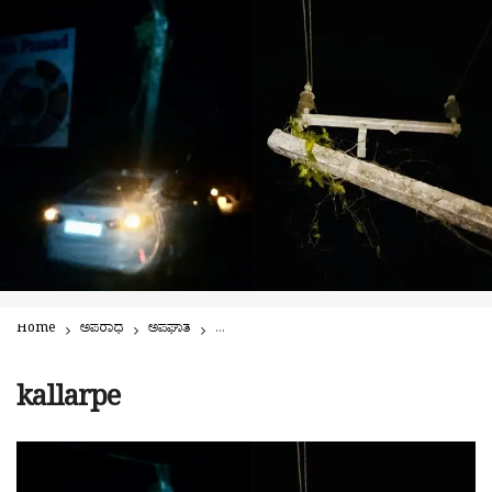
Home
ಅಪರಾಧ
ಅಪಘಾತ
ಕಲ್ಲರ್ಪೆಯಲ್ಲಿ ವಿದ್ಯುತ್ ಕಂಬಕ್ಕೆ ಡಿಕ್ಕಿ ಹೊಡೆದ ಕಾರು: ವಿದ್ಯುತ್
kallarpe