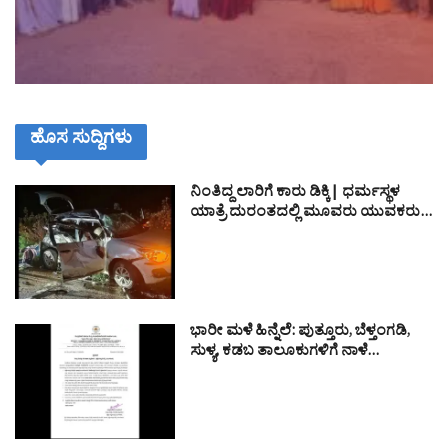
ಹೊಸ ಸುದ್ದಿಗಳು
ನಿಂತಿದ್ದ ಲಾರಿಗೆ ಕಾರು ಡಿಕ್ಕಿ| ಧರ್ಮಸ್ಥಳ
ಯಾತ್ರೆ ದುರಂತದಲ್ಲಿ ಮೂವರು ಯುವಕರು…
ಭಾರೀ ಮಳೆ ಹಿನ್ನೆಲೆ: ಪುತ್ತೂರು, ಬೆಳ್ತಂಗಡಿ,
ಸುಳ್ಯ, ಕಡಬ ತಾಲೂಕುಗಳಿಗೆ ನಾಳೆ…