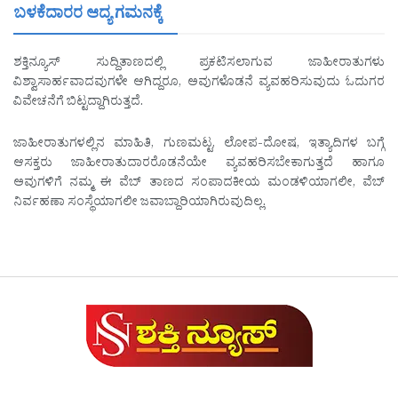
ಬಳಕೆದಾರರ ಆದ್ಯ ಗಮನಕ್ಕೆ
ಶಕ್ತಿನ್ಯೂಸ್ ಸುದ್ದಿತಾಣದಲ್ಲಿ ಪ್ರಕಟಿಸಲಾಗುವ ಜಾಹೀರಾತುಗಳು
ವಿಶ್ವಾಸಾರ್ಹವಾದವುಗಳೇ ಆಗಿದ್ದರೂ, ಅವುಗಳೊಡನೆ ವ್ಯವಹರಿಸುವುದು ಓದುಗರ
ವಿವೇಚನೆಗೆ ಬಿಟ್ಟದ್ದಾಗಿರುತ್ತದೆ.
ಜಾಹೀರಾತುಗಳಲ್ಲಿನ ಮಾಹಿತಿ, ಗುಣಮಟ್ಟ, ಲೋಪ-ದೋಷ, ಇತ್ಯಾದಿಗಳ ಬಗ್ಗೆ
ಆಸಕ್ತರು ಜಾಹೀರಾತುದಾರರೊಡನೆಯೇ ವ್ಯವಹರಿಸಬೇಕಾಗುತ್ತದೆ ಹಾಗೂ
ಅವುಗಳಿಗೆ ನಮ್ಮ ಈ ವೆಬ್ ತಾಣದ ಸಂಪಾದಕೀಯ ಮಂಡಳಿಯಾಗಲೀ, ವೆಬ್
ನಿರ್ವಹಣಾ ಸಂಸ್ಥೆಯಾಗಲೀ ಜವಾಬ್ದಾರಿಯಾಗಿರುವುದಿಲ್ಲ.