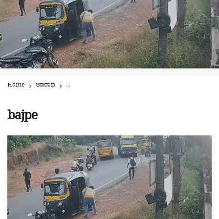
Home
ಅಪರಾಧ
ಬಜ್ಪೆ: ಚೂರಿ ಇರಿತ ಪ್ರಕರಣ; ಆರೋಪಿಯನ್ನು ಹಿಡಿದು ಪೊಲೀಸರಿಗೊಪ್ಪಿಸಿದ 
bajpe