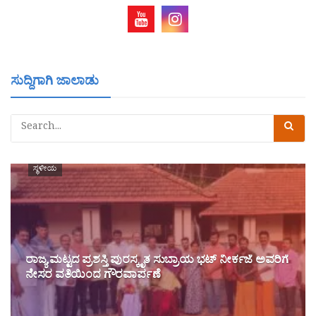
ಸುದ್ದಿಗಾಗಿ ಜಾಲಾಡು
ಸ್ಥಳೀಯ
ರಾಜ್ಯ ಮಟ್ಟದ ಪ್ರಶಸ್ತಿ ಪುರಸ್ಕೃತ ಸುಬ್ರಾಯ ಭಟ್ ನೀರ್ಕಜೆ ಅವರಿಗೆ
ನೇಸರ ವತಿಯಿಂದ ಗೌರವಾರ್ಪಣೆ