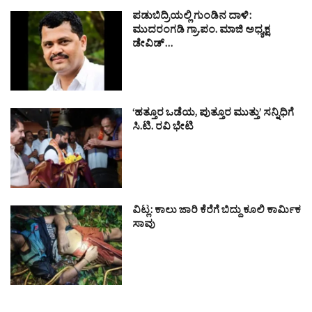
ಪಡುಬಿದ್ರಿಯಲ್ಲಿ ಗುಂಡಿನ ದಾಳಿ:
ಮುದರಂಗಡಿ ಗ್ರಾ.ಪಂ. ಮಾಜಿ ಅಧ್ಯಕ್ಷ
ಡೇವಿಡ್…
‘ಹತ್ತೂರ ಒಡೆಯ, ಪುತ್ತೂರ ಮುತ್ತು’ ಸನ್ನಿಧಿಗೆ
ಸಿ.ಟಿ. ರವಿ ಭೇಟಿ
ವಿಟ್ಲ: ಕಾಲು ಜಾರಿ ಕೆರೆಗೆ ಬಿದ್ದು ಕೂಲಿ ಕಾರ್ಮಿಕ
ಸಾವು