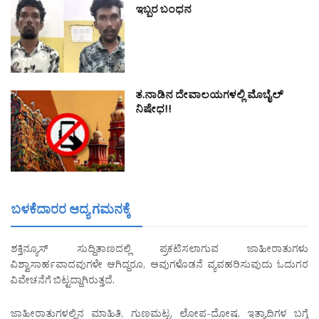
ಇಬ್ಬರ ಬಂಧನ
ತ.ನಾಡಿನ ದೇವಾಲಯಗಳಲ್ಲಿ ಮೊಬೈಲ್
ನಿಷೇಧ!!
ಬಳಕೆದಾರರ ಆದ್ಯ ಗಮನಕ್ಕೆ
ಶಕ್ತಿನ್ಯೂಸ್ ಸುದ್ದಿತಾಣದಲ್ಲಿ ಪ್ರಕಟಿಸಲಾಗುವ ಜಾಹೀರಾತುಗಳು
ವಿಶ್ವಾಸಾರ್ಹವಾದವುಗಳೇ ಆಗಿದ್ದರೂ, ಅವುಗಳೊಡನೆ ವ್ಯವಹರಿಸುವುದು ಓದುಗರ
ವಿವೇಚನೆಗೆ ಬಿಟ್ಟದ್ದಾಗಿರುತ್ತದೆ.
ಜಾಹೀರಾತುಗಳಲ್ಲಿನ ಮಾಹಿತಿ, ಗುಣಮಟ್ಟ, ಲೋಪ-ದೋಷ, ಇತ್ಯಾದಿಗಳ ಬಗ್ಗೆ