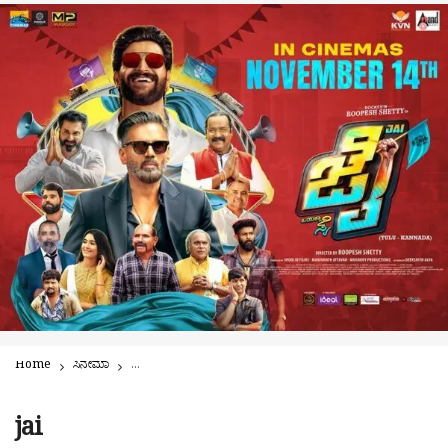
Home
ಸಿನೇಮಾ
ಒಂದು ಸೇತುವೆಯ ಕಥೆಗೆ `ಜೈ’ | ತುಳುವಿನ ಘನತೆ, ಗಂಭೀರತೆಗೆ ಕಲಶ ಪ್ರಾಯ ಹ
jai