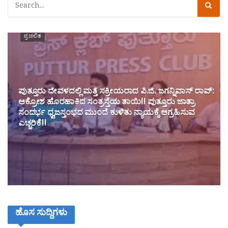
ಪ್ರಚಲಿತ
ಪುತ್ತೂರು ದೇವಳದಲ್ಲಿ ಮತ್ತೆ ಸಕ್ರೀಯರಾದ ಪಿ.ಜಿ. ಜಗನ್ನಿವಾಸ್ ರಾವ್:
ಆಕ್ರೋಶ ಹೊರಹಾಕಿದ ಸಂತ್ರಸ್ತೆಯ ತಾಯಿ!! ಪುತ್ತೂರು ಜಾತ್ರಾ
ಸಂದರ್ಭ ಧ್ವಜಸ್ತಂಭದ ಮುಂದೆ ಕುಳಿತು ನ್ಯಾಯಕ್ಕೆ ಆಗ್ರಹಿಸುವ
ಎಚ್ಚರಿಕೆ!!
ಹೊಸ ಸುದ್ದಿಗಳು